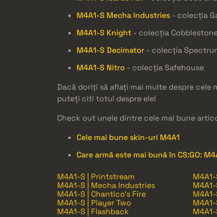
M4A1-S Mecha Industries
- colecția 
M4A1-S Knight
- colecția Cobbleston
M4A1-S Decimator
- colecția Spectru
M4A1-S Nitro
- colecția Safehouse
Dacă doriți să aflați mai multe despre cele 
puteți citi totul despre ele!
Check out unele dintre cele mai bune artico
Cele mai bune skin-uri M4A1
Care armă este mai bună în CS:GO: M
M4A1-S | Printstream
M4A1-S
M4A1-S | Mecha Industries
M4A1-S
M4A1-S | Chantico's Fire
M4A1-S
M4A1-S | Player Two
M4A1-S
M4A1-S | Flashback
M4A1-S