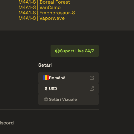
M4A1-S | Boreal Forest
M4A1-S | VariCamo
M4A1-S | Emphorosaur-S
M4A1-S | Vaporwave
Suport Live 24/7
Setări
Română
e
$
USD
Setări Vizuale
iscord