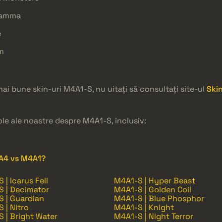
Gamma
e
m
mai bune skin-uri M4A1-S, nu uitați să consultați site-ul
Ski
le ale noastre despre M4A1-S, inclusiv:
4A4 vs M4A1?
 | Icarus Fell
M4A1-S | Hyper Beast
 | Decimator
M4A1-S | Golden Coil
 | Guardian
M4A1-S | Blue Phosphor
 | Nitro
M4A1-S | Knight
 | Bright Water
M4A1-S | Night Terror