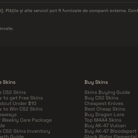
d]
. Plățile și alte servicii pot fi furnizate de companii externe. Co
ervate.
e Skins
Buy Skins
e CS2 Skins
Skins Buying Guide
 to get Free Skins
Buy CS2 Skins
dout Under $10
Cheapest Knives
 to Win CS2 Skins
Best Cheap Skins
eaways
Buy Dragon Lore
 Weekly Care Package
Top M4A4 Skins
de
Buy AK-47 Vulcan
e CS2 Skins Inventory
Buy AK-47 Bloodsport
wth Guide
Glock Water Elemental