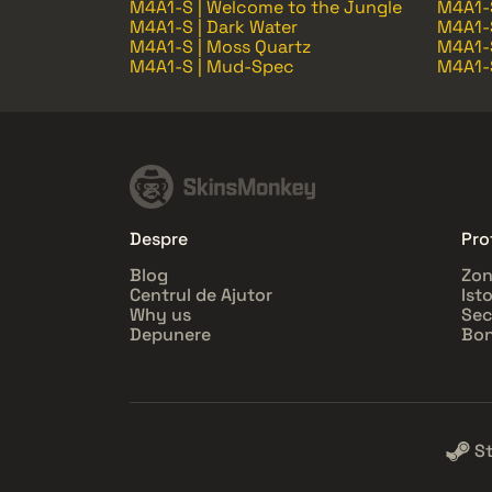
M4A1-S | Welcome to the Jungle
M4A1-
M4A1-S | Dark Water
M4A1-S
M4A1-S | Moss Quartz
M4A1-S
M4A1-S | Mud-Spec
M4A1-S
Despre
Prof
Blog
Zon
Centrul de Ajutor
Ist
Why us
Sec
Depunere
Bon
S