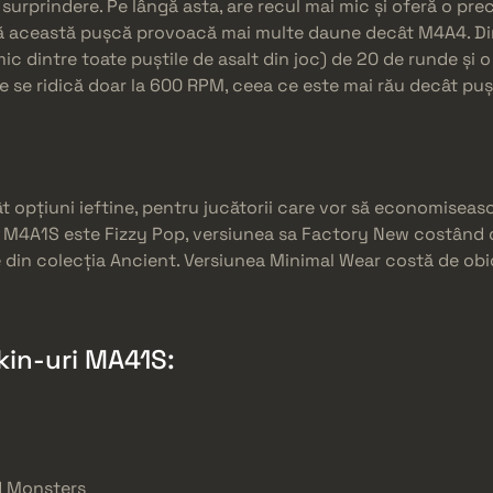
 surprindere. Pe lângă asta, are recul mai mic și oferă o pre
 această pușcă provoacă mai multe daune decât M4A4. Din 
c dintre toate puștile de asalt din joc) de 20 de runde și 
e se ridică doar la 600 RPM, ceea ce este mai rău decât puș
t opțiuni ieftine, pentru jucătorii care vor să economiseasc
kin M4A1S este Fizzy Pop, versiunea sa Factory New costând
in colecția Ancient. Versiunea Minimal Wear costă de obicei
kin-uri MA41S:
d Monsters