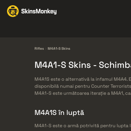
Schimbă Skin-uri
Mar
Knives
Gloves
Pistols
Rifles
Rifles
M4A1-S Skins
M4A1-S Skins - Schim
M4A1S este o alternativă la infamul M4A4. 
disponibilă numai pentru Counter Terrorists
M4A1-S este următoarea iterație a M4A1, care
M4A1S în luptă
M4A1-S este o armă potrivită pentru lupta l