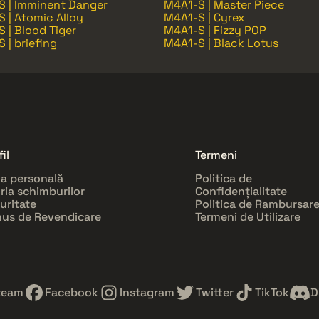
S | Imminent Danger
M4A1-S | Master Piece
 | Atomic Alloy
M4A1-S | Cyrex
 | Blood Tiger
M4A1-S | Fizzy POP
 | briefing
M4A1-S | Black Lotus
il
Termeni
a personală
Politica de
oria schimburilor
Confidențialitate
uritate
Politica de Rambursar
us de Revendicare
Termeni de Utilizare
team
Facebook
Instagram
Twitter
TikTok
D