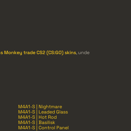
ns Monkey trade CS2 (CS:GO) skins
, unde
M4A1-S | Nightmare
M4A1-S | Leaded Glass
M4A1-S | Hot Rod
M4A1-S | Basilisk
M4A1-S | Control Panel