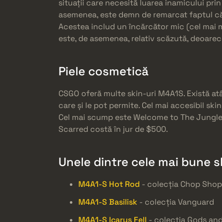
situații care necesită luarea inamicului prin
asemenea, este demn de remarcat faptul că
Acestea includ un încărcător mic (cel mai mi
este, de asemenea, relativ scăzută, deoarec
Piele cosmetică
CSGO oferă multe skin-uri M4A1S. Există atâ
care și le pot permite. Cel mai accesibil s
Cel mai scump este Welcome to The Jungle d
Scarred costă în jur de $500.
Unele dintre cele mai bune s
M4A1-S Hot Rod
- colecția Chop Shop
M4A1-S Basilisk
- colecția Vanguard
M4A1-S Icarus Fell
- colecția Gods an