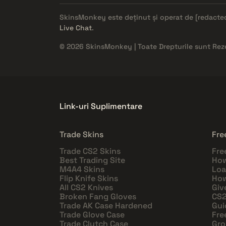
SkinsMonkey este deținut și operat de
[redacte
Live Chat
.
© 2026 SkinsMonkey | Toate Drepturile sunt Rez
Link-uri Suplimentare
Trade Skins
Fre
Trade CS2 Skins
Fre
Best Trading Site
How
M4A4 Skins
Loa
Flip Knife Skins
How
All CS2 Knives
Giv
Broken Fang Gloves
CS2
Trade AK Case Hardened
Gui
Trade Glove Case
Fre
Trade Clutch Case
Gro