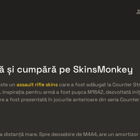
ket
Gratuități
Centrul de Ajutor
Mai mult
SMGs
Heavy
Charms
Agents
bă și cumpără pe SkinsMonkey
Este un
assault rifle skins
care a fost adăugat la Counter Stri
. Inspirația pentru armă a fost pușca M16A2, dezvoltată iniț
 a fost prezentată în jocurile anterioare din seria Counter 
a distanță mare. Spre deosebire de M4A4, are un amortizor d