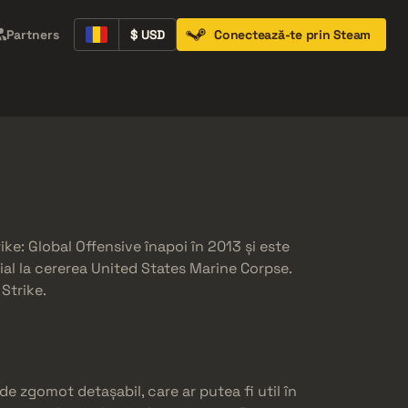
Partners
$ USD
Conectează-te prin Steam
Containers
Music Kits
Pins
Patches
ke: Global Offensive înapoi în 2013 și este
ial la cererea United States Marine Corpse.
Strike.
e zgomot detașabil, care ar putea fi util în