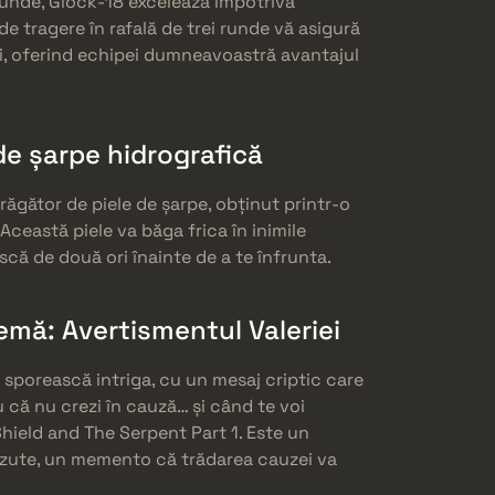
i runde, Glock-18 excelează împotriva
de tragere în rafală de trei runde vă asigură
ii, oferind echipei dumneavoastră avantajul
de șarpe hidrografică
răgător de piele de șarpe, obținut printr-o
 Această piele va băga frica în inimile
că de două ori înainte de a te înfrunta.
mă: Avertismentul Valeriei
i sporească intriga, cu un mesaj criptic care
u că nu crezi în cauză… și când te voi
Shield and The Serpent Part 1. Este un
ăzute, un memento că trădarea cauzei va