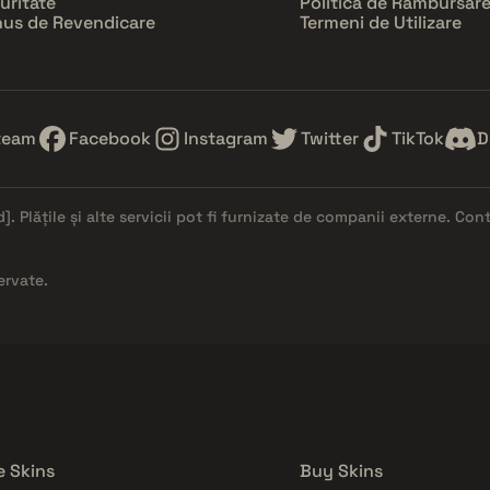
uritate
Politica de Rambursar
us de Revendicare
Termeni de Utilizare
team
Facebook
Instagram
Twitter
TikTok
D
d]
. Plățile și alte servicii pot fi furnizate de companii externe. Co
ervate.
e Skins
Buy Skins