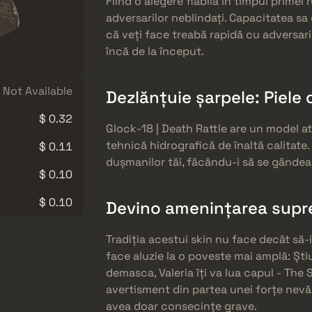
Fiind o alegere fiabilă în timpul prime
adversarilor neblindați. Capacitatea sa 
că veți face treabă rapidă cu adversar
încă de la început.
Not Available
Dezlănțuie șarpele: Piele 
$ 0.32
Glock-18 | Death Rattle are un model at
tehnică hidrografică de înaltă calitate.
$ 0.11
dușmanilor tăi, făcându-i să se gândeas
$ 0.10
$ 0.10
Devino amenințarea supre
Tradiția acestui skin nu face decât să-
face aluzie la o poveste mai amplă: Ști
demasca, Valeria îți va lua capul - The 
avertisment din partea unei forțe nev
avea doar consecințe grave.