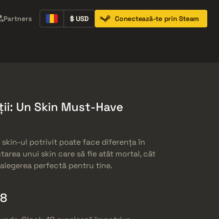
Partners
$ USD
Conectează-te prin Steam
Containers
Music Kits
Pins
Patches
ții: Un Skin Must-Have
 skin-ul potrivit poate face diferența în
utarea unui skin care să fie atât mortal, cât
e alegerea perfectă pentru tine.
18