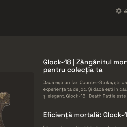
ket
Gratuități
Centrul de Ajutor
Mai mult
SMGs
Heavy
Charms
Agents
Glock-18 | Zăngănitul mor
pentru colecția ta
Dacă ești un fan Counter-Strike, știi că
experiența ta de joc. Și dacă ești în că
și elegant, Glock-18 | Death Rattle est
Eficiență mortală: Glock-