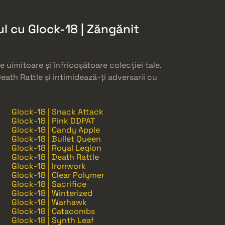
l cu Glock-18 | Zăngănit
 uimitoare și înfricoșătoare colecției tale.
Death Rattle și intimidează-ți adversarii cu
Glock-18 | Snack Attack
Glock-18 | Pink DDPAT
Glock-18 | Candy Apple
Glock-18 | Bullet Queen
Glock-18 | Royal Legion
Glock-18 | Death Rattle
Glock-18 | Ironwork
Glock-18 | Clear Polymer
Glock-18 | Sacrifice
Glock-18 | Winterized
Glock-18 | Warhawk
Glock-18 | Catacombs
Glock-18 | Synth Leaf