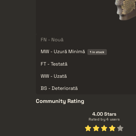
FN - Nouă
MW - Uzură Minimă
1 in stock
FT - Testată
WW - Uzată
BS - Deteriorată
Community Rating
4.00 Stars
Rated by 4 users