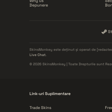
Why us
Sec
Depunere
Bon
S
SkinsMonkey este deținut și operat de
[redacte
Live Chat
.
© 2026 SkinsMonkey | Toate Drepturile sunt Rez
Link-uri Suplimentare
Trade Skins
Fre