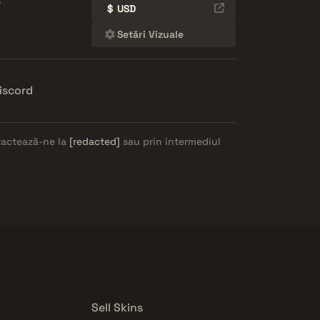
e
$
USD
Setări Vizuale
iscord
ntactează-ne la
[redacted]
sau prin intermediul
Sell Skins