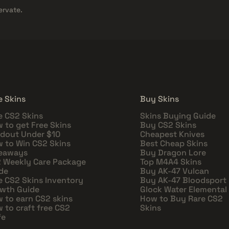
ervate.
e Skins
Buy Skins
e CS2 Skins
Skins Buying Guide
 to get Free Skins
Buy CS2 Skins
dout Under $10
Cheapest Knives
 to Win CS2 Skins
Best Cheap Skins
eaways
Buy Dragon Lore
 Weekly Care Package
Top M4A4 Skins
de
Buy AK-47 Vulcan
e CS2 Skins Inventory
Buy AK-47 Bloodsport
wth Guide
Glock Water Elemental
 to earn CS2 skins
How to Buy Rare CS2
 to craft free CS2
Skins
fe