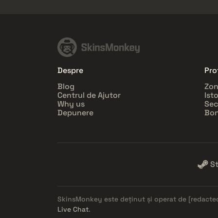
Despre
Prof
Blog
Zon
Centrul de Ajutor
Ist
Why us
Sec
Depunere
Bon
S
SkinsMonkey este deținut și operat de
[redacte
Live Chat
.