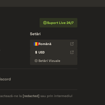
Suport Live 24/7
Setări
Română
e
$
USD
Setări Vizuale
iscord
ntactează-ne la
[redacted]
sau prin intermediul