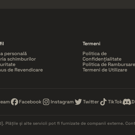
il
Termeni
a personală
Politica de
oria schimburilor
Confidențialitate
uritate
Politica de Rambursar
us de Revendicare
Termeni de Utilizare
team
Facebook
Instagram
Twitter
TikTok
D
d]
. Plățile și alte servicii pot fi furnizate de companii externe. Co