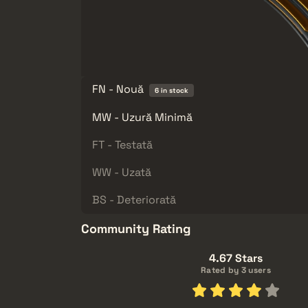
FN - Nouă
6 in stock
MW - Uzură Minimă
FT - Testată
WW - Uzată
BS - Deteriorată
Community Rating
4.67 Stars
Rated by 3 users