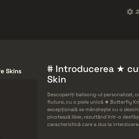
ket
Gratuități
Centrul de Ajutor
Mai mult
SMGs
Heavy
Charms
Agents
# Introducerea ★ cuț
fe Skins
Skin
Descoperiți balisong-ul personalizat,
fluture, cu o piele unică ★ Butterfly K
excepțională se mândrește cu o deschid
pivotează liber, rezultând într-o desfă
caracteristică care a dus la interzicere