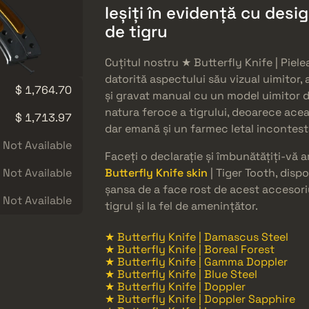
Ieșiți în evidență cu desig
de tigru
Cuțitul nostru ★ Butterfly Knife | Piel
datorită aspectului său vizual uimitor,
$ 1,764.70
și gravat manual cu un model uimitor de 
natura feroce a tigrului, deoarece acea
$ 1,713.97
dar emană și un farmec letal incontesta
Not Available
Faceți o declarație și îmbunătățiți-vă 
Not Available
Butterfly Knife skin
| Tiger Tooth, disp
șansa de a face rost de acest accesoriu
Not Available
tigrul și la fel de amenințător.
★ Butterfly Knife | Damascus Steel
★ Butterfly Knife | Boreal Forest
★ Butterfly Knife | Gamma Doppler
★ Butterfly Knife | Blue Steel
★ Butterfly Knife | Doppler
★ Butterfly Knife | Doppler Sapphire