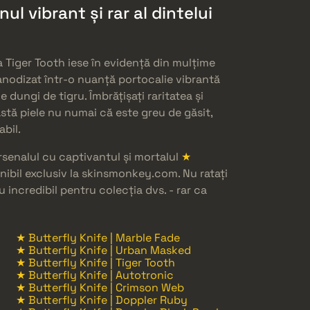
nul vibrant și rar al dintelui
ea Tiger Tooth iese în evidență din mulțime
 anodizat într-o nuanță portocalie vibrantă
dungi de tigru. Îmbrățișați raritatea și
stă piele nu numai că este greu de găsit,
bil.
arsenalul cu captivantul și mortalul
★
onibil exclusiv la skinsmonkey.com. Nu ratați
 incredibil pentru colecția dvs. - rar ca
★ Butterfly Knife | Marble Fade
★ Butterfly Knife | Urban Masked
★ Butterfly Knife | Tiger Tooth
★ Butterfly Knife | Autotronic
★ Butterfly Knife | Crimson Web
★ Butterfly Knife | Doppler Ruby