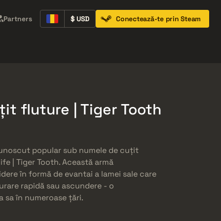
Partners
$ USD
Conectează-te prin Steam
Containers
Music Kits
Pins
Patches
it fluture | Tiger Tooth
 cunoscut popular sub numele de cuțit
nife | Tiger Tooth. Această armă
ere în formă de evantai a lamei sale care
șurare rapidă sau ascundere - o
a sa în numeroase țări.