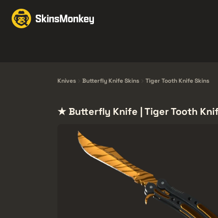
Schimbă Skin-uri
Mar
Knives
Gloves
Pistols
Rifles
Knives
Butterfly Knife Skins
Tiger Tooth Knife Skins
★ Butterfly Knife | Tiger Tooth Kni