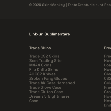
© 2026 SkinsMonkey | Toate Drepturile sunt Rez
Link-uri Suplimentare
Trade Skins
Fre
Trade CS2 Skins
Fre
Best Trading Site
How
M4A4 Skins
Loa
Flip Knife Skins
How
All CS2 Knives
Giv
Broken Fang Gloves
CS2
Trade AK Case Hardened
Gui
Trade Glove Case
Fre
Trade Clutch Case
Gro
Dreams & Nightmares
How
Case
How
kni