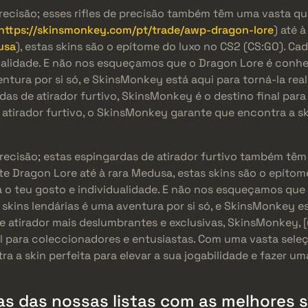
precisão; esses rifles de precisão também têm uma vasta q
https://skinsmonkey.com/pt/trade/awp-dragon-lore
) até 
usa
), estas skins são o epítome do luxo no CS2 (CS:GO). Ca
dualidade. E não nos esqueçamos que o Dragon Lore é conhe
entura por si só, e SkinsMonkey está aqui para torná-la rea
das de atirador furtivo, SkinsMonkey é o destino final pa
atirador furtivo, o SkinsMonkey garante que encontra a ski
precisão; estas espingardas de atirador furtivo também tê
te Dragon Lore até à rara Medusa, estas skins são o epítom
 o teu gosto e individualidade. E não nos esqueçamos que
 skins lendárias é uma aventura por si só, e SkinsMonkey es
e atirador mais deslumbrantes e exclusivas, SkinsMonkey, 
nal para coleccionadores e entusiastas. Com uma vasta sele
a a skin perfeita para elevar a sua jogabilidade e fazer u
s das nossas listas com as melhores sk