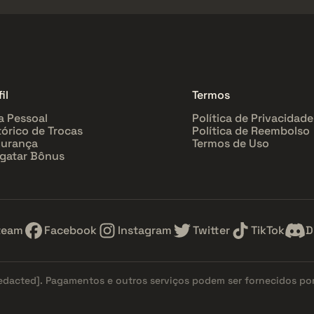
il
Termos
a Pessoal
Política de Privacidade
tórico de Trocas
Política de Reembolso
urança
Termos de Uso
gatar Bônus
team
Facebook
Instagram
Twitter
TikTok
D
redacted]
. Pagamentos e outros serviços podem ser fornecidos po