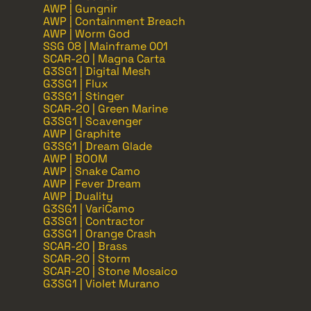
AWP | Gungnir
AWP | Containment Breach
AWP | Worm God
SSG 08 | Mainframe 001
SCAR-20 | Magna Carta
G3SG1 | Digital Mesh
G3SG1 | Flux
G3SG1 | Stinger
SCAR-20 | Green Marine
G3SG1 | Scavenger
AWP | Graphite
G3SG1 | Dream Glade
AWP | BOOM
AWP | Snake Camo
AWP | Fever Dream
AWP | Duality
G3SG1 | VariCamo
G3SG1 | Contractor
G3SG1 | Orange Crash
SCAR-20 | Brass
SCAR-20 | Storm
SCAR-20 | Stone Mosaico
G3SG1 | Violet Murano