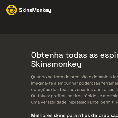
Trocar Skins
Market
Knives
Gloves
Pistols
Rifles
Obtenha todas as espin
Skinsmonkey
Quando se trata de precisão e domínio a lon
Imagina-te a empunhar poderosas ferrame
corações dos teus adversários com o seu i
Ou talvez prefiras os tiros rápidos e mortai
uma versatilidade impressionante, permiti
Melhores skins para rifles de precisã