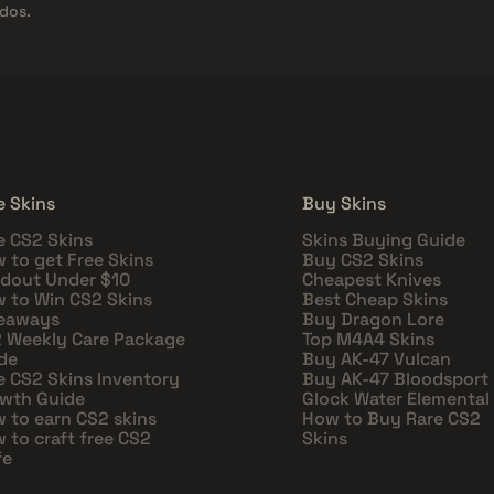
dos.
e Skins
Buy Skins
e CS2 Skins
Skins Buying Guide
 to get Free Skins
Buy CS2 Skins
dout Under $10
Cheapest Knives
 to Win CS2 Skins
Best Cheap Skins
eaways
Buy Dragon Lore
 Weekly Care Package
Top M4A4 Skins
de
Buy AK-47 Vulcan
e CS2 Skins Inventory
Buy AK-47 Bloodsport
wth Guide
Glock Water Elemental
 to earn CS2 skins
How to Buy Rare CS2
 to craft free CS2
Skins
fe