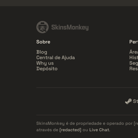
Sobre
Perf
Blog
Áre
Central de Ajuda
His
Why us
Seg
Depósito
Res
S
SkinsMonkey é de propriedade e operado por
[
através de
[redacted]
ou
Live Chat
.