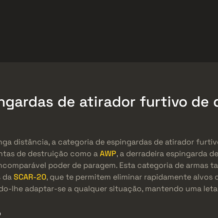
Brindes
Central de Ajuda
Mais
SMGs
Heavy
Charms
Agents
gardas de atirador furtivo de
ga distância, a categoria de espingardas de atirador furtiv
ntas de destruição como a
AWP
, a derradeira espingarda d
ncomparável poder de paragem. Esta categoria de armas t
s da
SCAR-20
, que te permitem eliminar rapidamente alvos
ndo-lhe adaptar-se a qualquer situação, mantendo uma let
o