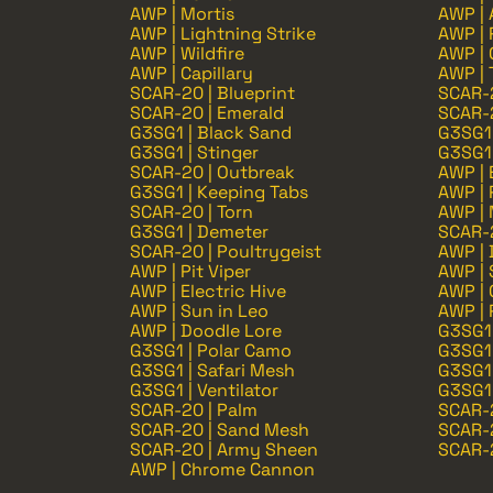
AWP | Mortis
AWP | 
AWP | Lightning Strike
AWP | 
AWP | Wildfire
AWP | O
AWP | Capillary
AWP | 
SCAR-20 | Blueprint
SCAR-2
SCAR-20 | Emerald
SCAR-2
G3SG1 | Black Sand
G3SG1
G3SG1 | Stinger
G3SG1 
SCAR-20 | Outbreak
AWP | 
G3SG1 | Keeping Tabs
AWP |
SCAR-20 | Torn
AWP |
G3SG1 | Demeter
SCAR-2
SCAR-20 | Poultrygeist
AWP | 
AWP | Pit Viper
AWP | 
AWP | Electric Hive
AWP | 
AWP | Sun in Leo
AWP |
AWP | Doodle Lore
G3SG1 
G3SG1 | Polar Camo
G3SG1 
G3SG1 | Safari Mesh
G3SG1 
G3SG1 | Ventilator
G3SG1 
SCAR-20 | Palm
SCAR-
SCAR-20 | Sand Mesh
SCAR-
SCAR-20 | Army Sheen
SCAR-2
AWP | Chrome Cannon