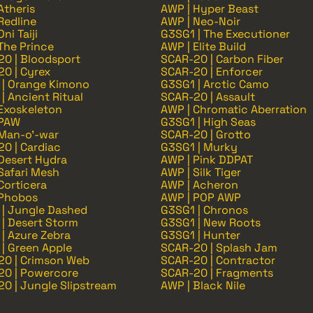
Atheris
AWP | Hyper Beast
Redline
AWP | Neo-Noir
ni Taiji
G3SG1 | The Executioner
The Prince
AWP | Elite Build
0 | Bloodsport
SCAR-20 | Carbon Fiber
0 | Cyrex
SCAR-20 | Enforcer
 | Orange Kimono
G3SG1 | Arctic Camo
| Ancient Ritual
SCAR-20 | Assault
Exoskeleton
AWP | Chromatic Aberration
 PAW
G3SG1 | High Seas
 Man-o'-war
SCAR-20 | Grotto
0 | Cardiac
G3SG1 | Murky
Desert Hydra
AWP | Pink DDPAT
Safari Mesh
AWP | Silk Tiger
Corticera
AWP | Acheron
 Phobos
AWP | POP AWP
| Jungle Dashed
G3SG1 | Chronos
| Desert Storm
G3SG1 | New Roots
| Azure Zebra
G3SG1 | Hunter
| Green Apple
SCAR-20 | Splash Jam
20 | Crimson Web
SCAR-20 | Contractor
20 | Powercore
SCAR-20 | Fragments
0 | Jungle Slipstream
AWP | Black Nile