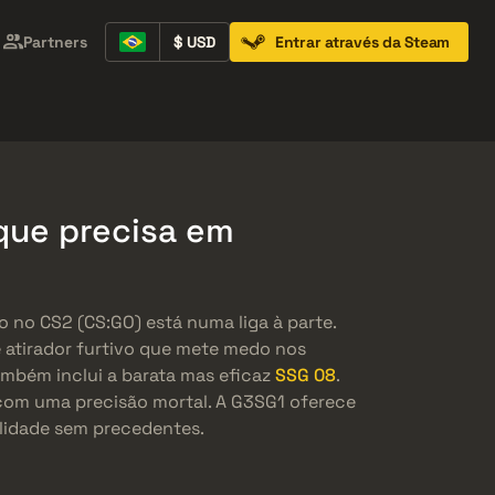
Partners
$ USD
Entrar através da Steam
Containers
Music Kits
Pins
Patches
 que precisa em
o no CS2 (CS:GO) está numa liga à parte.
e atirador furtivo que mete medo nos
ambém inclui a barata mas eficaz
SSG 08
.
 com uma precisão mortal. A G3SG1 oferece
alidade sem precedentes.