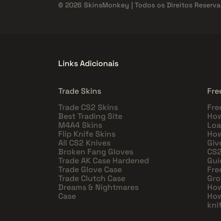
© 2026 SkinsMonkey | Todos os Direitos Reserva
Links Adicionais
Trade Skins
Fre
Trade CS2 Skins
Fre
Best Trading Site
How
M4A4 Skins
Loa
Flip Knife Skins
How
All CS2 Knives
Giv
Broken Fang Gloves
CS2
Trade AK Case Hardened
Gui
Trade Glove Case
Fre
Trade Clutch Case
Gro
Dreams & Nightmares
How
Case
How
kni