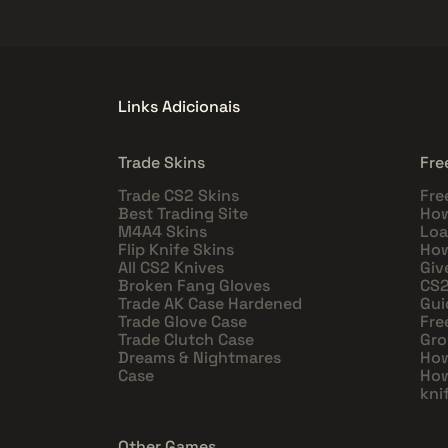
Links Adicionais
Trade Skins
Fre
Trade CS2 Skins
Fre
Best Trading Site
How
M4A4 Skins
Loa
Flip Knife Skins
How
All CS2 Knives
Giv
Broken Fang Gloves
CS2
Trade AK Case Hardened
Gui
Trade Glove Case
Fre
Trade Clutch Case
Gro
Dreams & Nightmares
How
Case
How
kni
Other Games