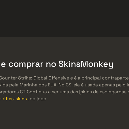
Brindes
Central de Ajuda
Mais
SMGs
Heavy
Charms
Agents
r e comprar no SkinsMonkey
ounter Strike: Global Offensive e é a principal contrapart
ida pela Marinha dos EUA. No CS, ela é usada apenas pelo 
gadores CT. Continua a ser uma das [skins de espingardas 
rifles-skins
) no jogo.