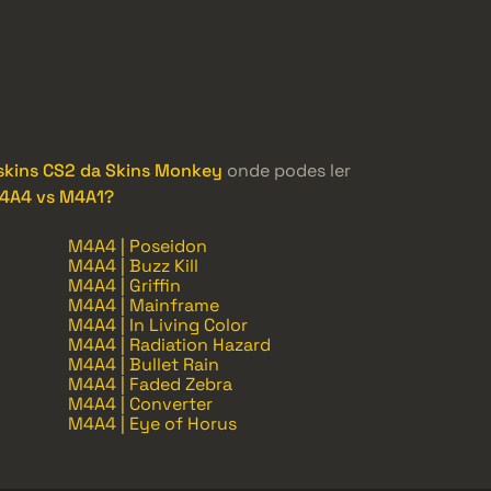
 skins CS2 da Skins Monkey
onde podes ler
M4A4 vs M4A1?
M4A4 | Poseidon
M4A4 | Buzz Kill
M4A4 | Griffin
M4A4 | Mainframe
M4A4 | In Living Color
M4A4 | Radiation Hazard
M4A4 | Bullet Rain
M4A4 | Faded Zebra
M4A4 | Converter
M4A4 | Eye of Horus