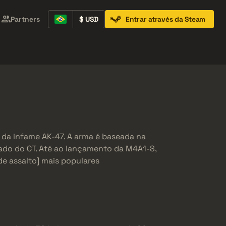
Partners
$ USD
Entrar através da Steam
Containers
Music Kits
Pins
Patches
e da infame AK-47. A arma é baseada na
lado do CT. Até ao lançamento da M4A1-S,
de assalto] mais populares