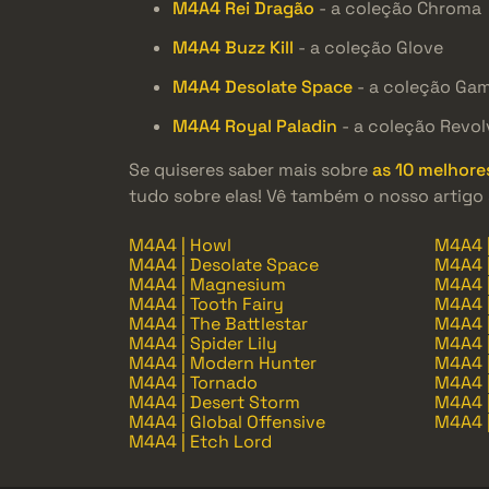
M4A4 Rei Dragão
- a coleção Chroma
M4A4 Buzz Kill
- a coleção Glove
M4A4 Desolate Space
- a coleção Ga
M4A4 Royal Paladin
- a coleção Revol
Se quiseres saber mais sobre
as 10 melhore
tudo sobre elas! Vê também o nosso artigo s
M4A4 | Howl
M4A4 |
M4A4 | Desolate Space
M4A4 |
M4A4 | Magnesium
M4A4 
M4A4 | Tooth Fairy
M4A4 |
M4A4 | The Battlestar
M4A4 |
M4A4 | Spider Lily
M4A4 |
M4A4 | Modern Hunter
M4A4 |
M4A4 | Tornado
M4A4 
M4A4 | Desert Storm
M4A4 
M4A4 | Global Offensive
M4A4 
M4A4 | Etch Lord