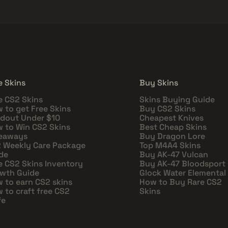
e Skins
Buy Skins
e CS2 Skins
Skins Buying Guide
 to get Free Skins
Buy CS2 Skins
dout Under $10
Cheapest Knives
 to Win CS2 Skins
Best Cheap Skins
eaways
Buy Dragon Lore
 Weekly Care Package
Top M4A4 Skins
de
Buy AK-47 Vulcan
e CS2 Skins Inventory
Buy AK-47 Bloodsport
wth Guide
Glock Water Elemental
 to earn CS2 skins
How to Buy Rare CS2
 to craft free CS2
Skins
fe