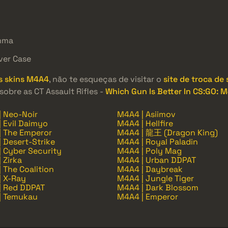
mma
ver Case
s skins M4A4
, não te esqueças de visitar o
site de troca de
obre as CT Assault Rifles -
Which Gun Is Better In CS:GO: 
 Neo-Noir
M4A4 | Asiimov
 Evil Daimyo
M4A4 | Hellfire
| The Emperor
M4A4 | 龍王 (Dragon King)
 Desert-Strike
M4A4 | Royal Paladin
 Cyber Security
M4A4 | Poly Mag
 Zirka
M4A4 | Urban DDPAT
 The Coalition
M4A4 | Daybreak
| X-Ray
M4A4 | Jungle Tiger
| Red DDPAT
M4A4 | Dark Blossom
| Temukau
M4A4 | Emperor