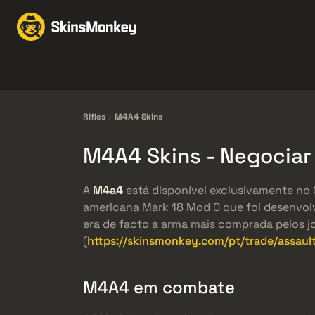
Trocar Skins
Market
Knives
Gloves
Pistols
Rifles
Rifles
M4A4 Skins
M4A4 Skins - Negocia
A
M4a4
está disponível exclusivamente no C
americana Mark 18 Mod 0 que foi desenvolv
era de facto a arma mais comprada pelos jo
(
https://skinsmonkey.com/pt/trade/assault-
M4A4 em combate