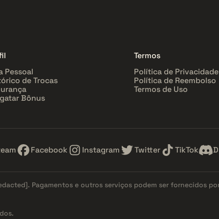
il
Termos
a Pessoal
Política de Privacidade
tórico de Trocas
Política de Reembolso
urança
Termos de Uso
gatar Bônus
team
Facebook
Instagram
Twitter
TikTok
D
redacted]
. Pagamentos e outros serviços podem ser fornecidos po
dos.