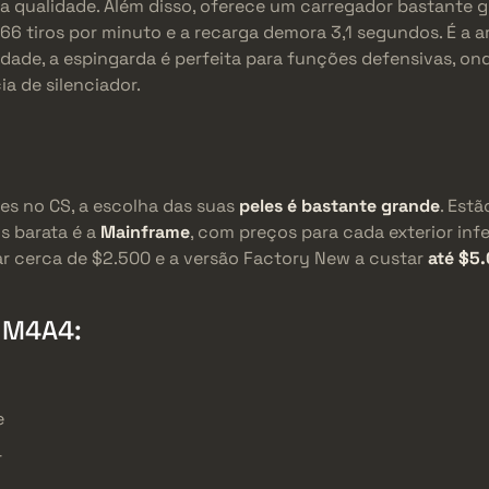
ta qualidade. Além disso, oferece um carregador bastante 
 666 tiros por minuto e a recarga demora 3,1 segundos. É a 
dade, a espingarda é perfeita para funções defensivas, on
a de silenciador.
s no CS, a escolha das suas
peles é bastante grande
. Estã
is barata é a
Mainframe
, com preços para cada exterior infer
tar cerca de $2.500 e a versão Factory New a custar
até $5
 M4A4:
e
r