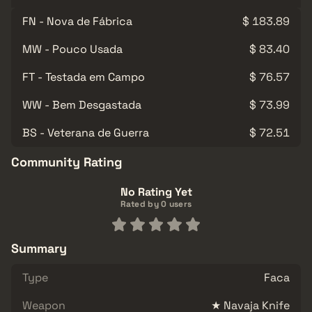
FN - Nova de Fábrica
$ 183.89
MW - Pouco Usada
$ 83.40
FT - Testada em Campo
$ 76.57
WW - Bem Desgastada
$ 73.99
BS - Veterana de Guerra
$ 72.51
Community Rating
No Rating Yet
Rated by 0 users
Summary
Type
Faca
Weapon
★ Navaja Knife