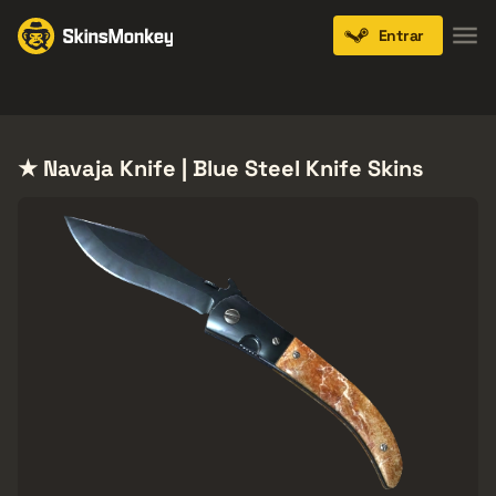
Entrar
Knives
Gloves
Pistols
Rifles
SMGs
★ Navaja Knife | Blue Steel Knife Skins