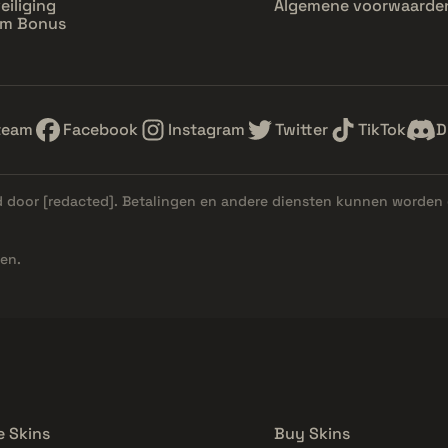
eiliging
Algemene voorwaarde
im Bonus
team
Facebook
Instagram
Twitter
TikTok
D
d door
[redacted]
. Betalingen en andere diensten kunnen worden 
en.
e Skins
Buy Skins