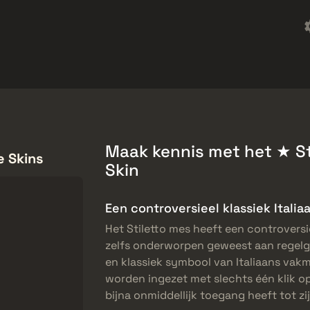
Freebies
Helpcentrum
Meer
SMGs
Heavy
Charms
Agents
Maak kennis met het ★ Sti
e Skins
Skin
Een controversieel klassiek Itali
Het Stiletto mes heeft een controversi
zelfs onderworpen geweest aan regelge
en klassiek symbool van Italiaans vak
worden ingezet met slechts één klik o
bijna onmiddellijk toegang heeft tot zi