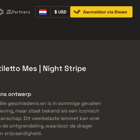
Partners
$ USD
Aanmelden via Steam
Containers
Music Kits
Pins
Patches
letto Mes | Night Stripe
aans ontwerp
ële geschiedenis en is in sommige gevallen
ving, maar staat bekend als een iconisch
manschap. Dit veerbelaste lemmet kan snel
p de ontgrendeling, waardoor de drager
jn snijvaardigheid.