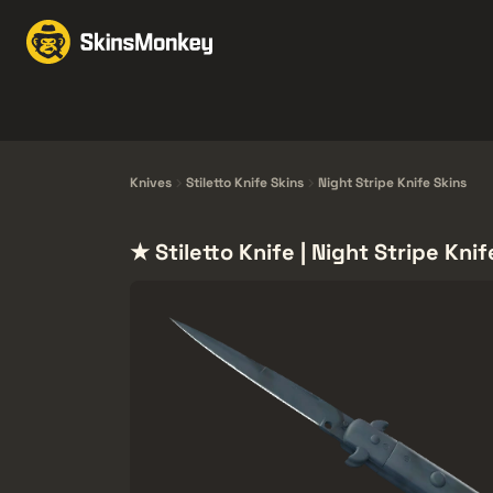
Ruil Skins
Market
Knives
Gloves
Pistols
Rifles
Knives
Stiletto Knife Skins
Night Stripe Knife Skins
★ Stiletto Knife | Night Stripe Knif