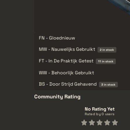
FN - Gloednieuw
MW - Nauwelijks Gebruikt
2 in stock
FT - In De Praktijk Getest
11 in stock
WW - Behoorlijk Gebruikt
BS - Door Strijd Gehavend
3 in stock
Community Rating
No Rating Yet
Rated by 0 users