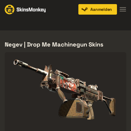
Aanmelden
Knives
Gloves
Pistols
Rifles
SMGs
Negev | Drop Me Machinegun Skins