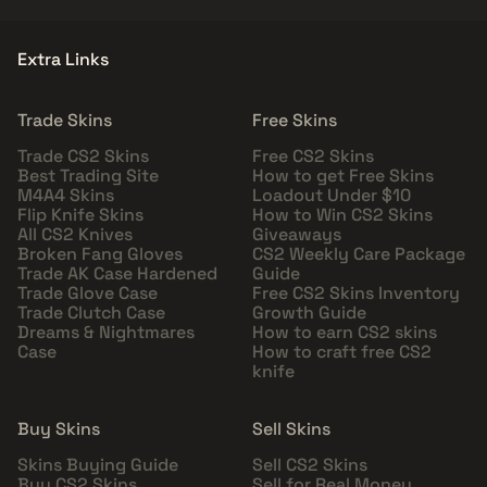
Extra Links
Trade Skins
Free Skins
Trade CS2 Skins
Free CS2 Skins
Best Trading Site
How to get Free Skins
M4A4 Skins
Loadout Under $10
Flip Knife Skins
How to Win CS2 Skins
All CS2 Knives
Giveaways
Broken Fang Gloves
CS2 Weekly Care Package
Trade AK Case Hardened
Guide
Trade Glove Case
Free CS2 Skins Inventory
Trade Clutch Case
Growth Guide
Dreams & Nightmares
How to earn CS2 skins
Case
How to craft free CS2
knife
Buy Skins
Sell Skins
Skins Buying Guide
Sell CS2 Skins
Buy CS2 Skins
Sell for Real Money