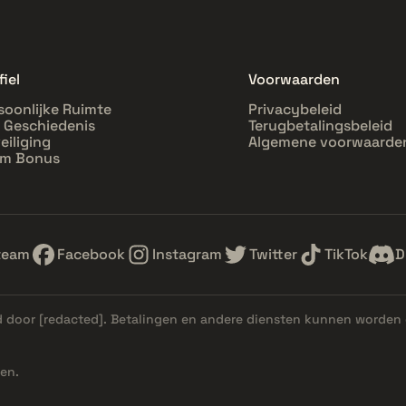
fiel
Voorwaarden
soonlijke Ruimte
Privacybeleid
l Geschiedenis
Terugbetalingsbeleid
eiliging
Algemene voorwaarde
im Bonus
team
Facebook
Instagram
Twitter
TikTok
D
d door
[redacted]
. Betalingen en andere diensten kunnen worden 
en.