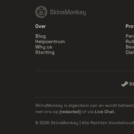
Over
Pro
Blog
Per
Helpcentrum
Rui
Why us
Bev
Storting
Cla
S
SkinsMonkey is eigendom van en wordt beheer
met ons op
[redacted]
of via
Live Chat
.
© 2026 SkinsMonkey | Alle Rechten Voorbehoud