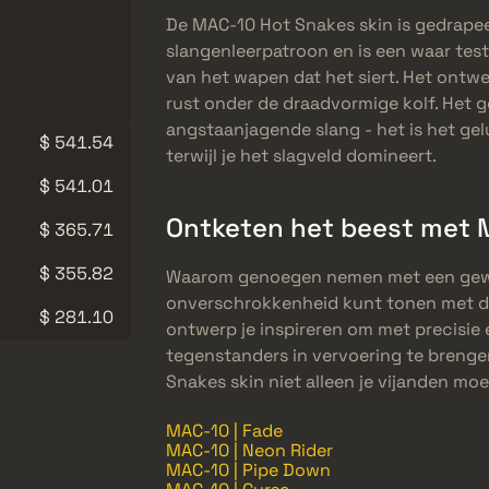
De MAC-10 Hot Snakes skin is gedrapee
slangenleerpatroon en is een waar tes
van het wapen dat het siert. Het ontwer
rust onder de draadvormige kolf. Het g
angstaanjagende slang - het is het gelu
$ 541.54
terwijl je het slagveld domineert.
$ 541.01
Ontketen het beest met 
$ 365.71
$ 355.82
Waarom genoegen nemen met een gewon
onverschrokkenheid kunt tonen met de
$ 281.10
ontwerp je inspireren om met precisie e
tegenstanders in vervoering te brenge
Snakes skin niet alleen je vijanden mo
MAC-10 | Fade
MAC-10 | Neon Rider
MAC-10 | Pipe Down