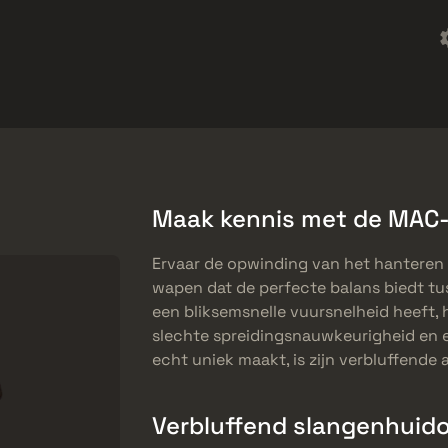
Freebies
Helpcentrum
Meer
SMGs
Heavy
Charms
Agents
Maak kennis met de MAC-1
Ervaar de opwinding van het hanteren
wapen dat de perfecte balans biedt tus
een bliksemsnelle vuursnelheid heeft, 
slechte spreidingsnauwkeurigheid en e
echt uniek maakt, is zijn verbluffende
Verbluffend slangenhuid