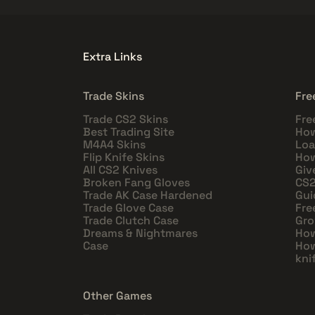
Extra Links
Trade Skins
Fre
Trade CS2 Skins
Fre
Best Trading Site
How
M4A4 Skins
Loa
Flip Knife Skins
How
All CS2 Knives
Giv
Broken Fang Gloves
CS2
Trade AK Case Hardened
Gui
Trade Glove Case
Fre
Trade Clutch Case
Gro
Dreams & Nightmares
How
Case
How
kni
Other Games