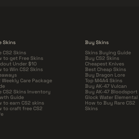
e Skins
Buy Skins
e CS2 Skins
Skins Buying Guide
 to get Free Skins
Buy CS2 Skins
dout Under $10
Cheapest Knives
 to Win CS2 Skins
Best Cheap Skins
eaways
Buy Dragon Lore
 Weekly Care Package
Top M4A4 Skins
de
Buy AK-47 Vulcan
e CS2 Skins Inventory
Buy AK-47 Bloodsport
wth Guide
Glock Water Elemental
 to earn CS2 skins
How to Buy Rare CS2
 to craft free CS2
Skins
fe