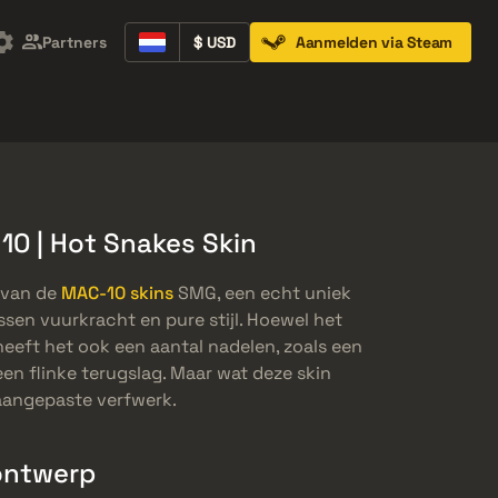
Partners
$ USD
Aanmelden via Steam
Containers
Music Kits
Pins
Patches
0 | Hot Snakes Skin
 van de
MAC-10 skins
SMG, een echt uniek
sen vuurkracht en pure stijl. Hoewel het
heeft het ook een aantal nadelen, zoals een
en flinke terugslag. Maar wat deze skin
 aangepaste verfwerk.
ontwerp