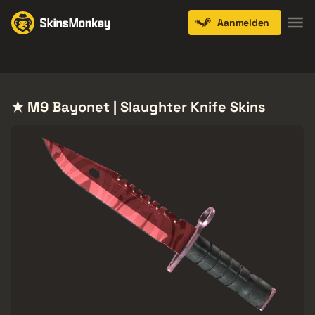
Aanmelden
Knives
Gloves
Pistols
Rifles
SMGs
★ M9 Bayonet | Slaughter Knife Skins