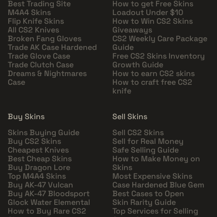
Best Trading Site
How to get Free Skins
M4A4 Skins
Loadout Under $10
Flip Knife Skins
How to Win CS2 Skins
All CS2 Knives
Giveaways
Broken Fang Gloves
CS2 Weekly Care Package
Trade AK Case Hardened
Guide
Trade Glove Case
Free CS2 Skins Inventory
Trade Clutch Case
Growth Guide
Dreams & Nightmares
How to earn CS2 skins
Case
How to craft free CS2
knife
Buy Skins
Sell Skins
Skins Buying Guide
Sell CS2 Skins
Buy CS2 Skins
Sell for Real Money
Cheapest Knives
Safe Selling Guide
Best Cheap Skins
How to Make Money on
Buy Dragon Lore
Skins
Top M4A4 Skins
Most Expensive Skins
Buy AK-47 Vulcan
Case Hardened Blue Gem
Buy AK-47 Bloodsport
Best Cases to Open
Glock Water Elemental
Skin Rarity Guide
How to Buy Rare CS2
Top Services for Selling