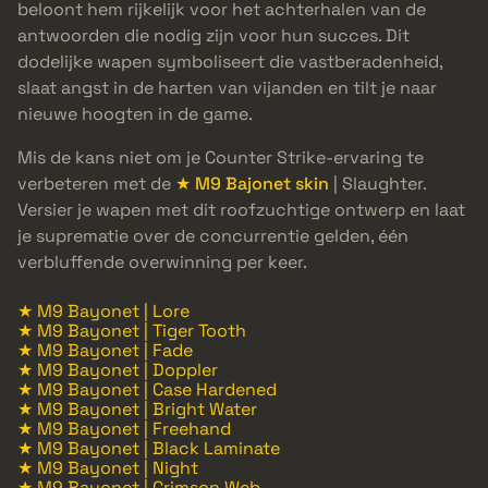
beloont hem rijkelijk voor het achterhalen van de
antwoorden die nodig zijn voor hun succes. Dit
dodelijke wapen symboliseert die vastberadenheid,
slaat angst in de harten van vijanden en tilt je naar
nieuwe hoogten in de game.
Mis de kans niet om je Counter Strike-ervaring te
verbeteren met de
★ M9 Bajonet skin
| Slaughter.
Versier je wapen met dit roofzuchtige ontwerp en laat
je suprematie over de concurrentie gelden, één
verbluffende overwinning per keer.
★ M9 Bayonet | Lore
★ M9 Bayonet | Tiger Tooth
★ M9 Bayonet | Fade
★ M9 Bayonet | Doppler
★ M9 Bayonet | Case Hardened
★ M9 Bayonet | Bright Water
★ M9 Bayonet | Freehand
★ M9 Bayonet | Black Laminate
★ M9 Bayonet | Night
★ M9 Bayonet | Crimson Web