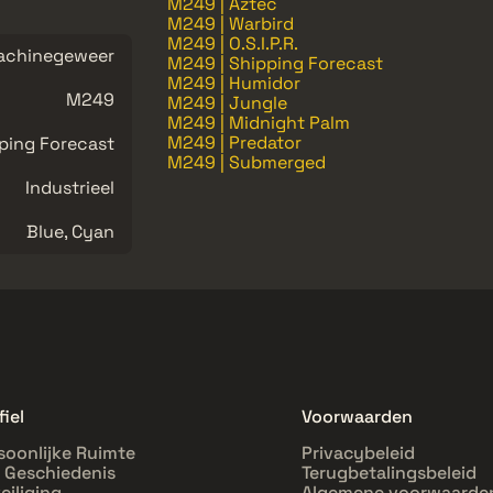
M249 | Aztec
M249 | Warbird
M249 | O.S.I.P.R.
achinegeweer
M249 | Shipping Forecast
M249 | Humidor
M249
M249 | Jungle
M249 | Midnight Palm
M249 | Predator
ping Forecast
M249 | Submerged
Industrieel
Blue, Cyan
fiel
Voorwaarden
soonlijke Ruimte
Privacybeleid
l Geschiedenis
Terugbetalingsbeleid
eiliging
Algemene voorwaarde