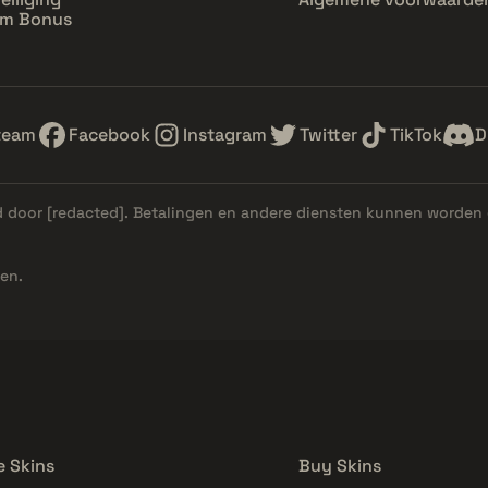
im Bonus
team
Facebook
Instagram
Twitter
TikTok
D
d door
[redacted]
. Betalingen en andere diensten kunnen worden 
en.
e Skins
Buy Skins