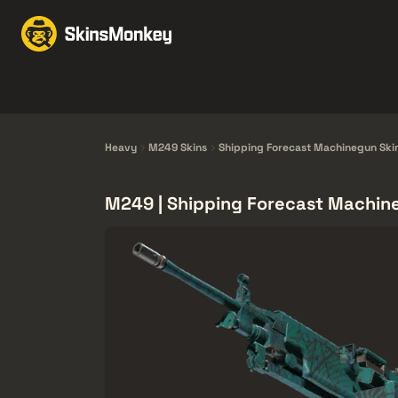
Ruil Skins
Market
Knives
Gloves
Pistols
Rifles
Heavy
M249 Skins
Shipping Forecast Machinegun Ski
M249 | Shipping Forecast Machin