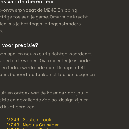
ies van de dierenriem
ac-ontwerp voegt de M249 Shipping
ntrige toe aan je game. Omarm de kracht
eel als je het tegen je tegenstanders
n.
n voor precisie?
gisch spel en nauwkeurig richten waardeert,
w perfecte wapen. Overmeester je vijanden
 een indrukwekkende munitiecapaciteit.
s; soms behoort de toekomst toe aan degenen
 uit en ontdek wat de kosmos voor jou in
ecisie en opvallende Zodiac-design zijn er
d kunt bereiken.
M249 | System Lock
M249 | Nebula Crusader