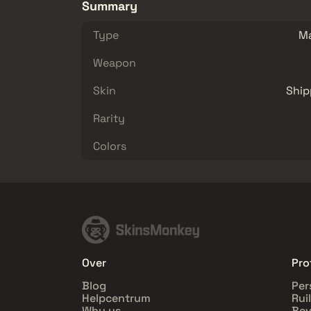
Summary
Type
M
Weapon
Skin
Ship
Rarity
Colors
Over
Pro
Blog
Per
Helpcentrum
Rui
Why us
Bev