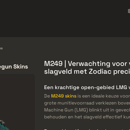
Freebies
Helpcentrum
Meer
SMGs
Heavy
Charms
Agents
ns
M249 | Verwachting voor 
egun Skins
slagveld met Zodiac preci
Een krachtige open-gebied LMG v
De
M249 skins
is een ideale keuze voo
grote munitievoorraad verkiezen bove
Machine Gun (LMG) blinkt uit in gevech
behouden en het slagveld effectief ku