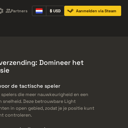
Partners
$ USD
Aanmelden via Steam
Containers
Music Kits
Pins
Patches
verzending: Domineer het
sie
oor de tactische speler
r spelers die meer nauwkeurigheid en een
n snelheid. Deze betrouwbare Light
ten in open gebied, zodat je je positie kunt
nt controleren.