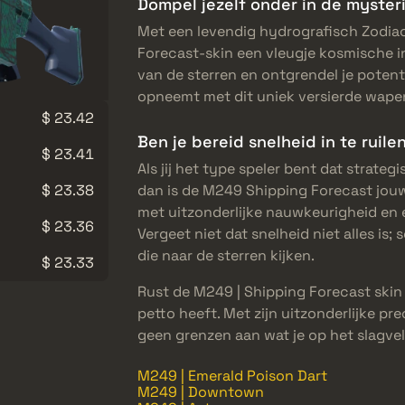
Dompel jezelf onder in de myster
Met een levendig hydrografisch Zodi
Forecast-skin een vleugje kosmische i
van de sterren en ontgrendel je potenti
opneemt met dit uniek versierde wape
$ 23.42
Ben je bereid snelheid in te ruile
$ 23.41
Als jij het type speler bent dat strate
$ 23.38
dan is de M249 Shipping Forecast jou
met uitzonderlijke nauwkeurigheid en
$ 23.36
Vergeet niet dat snelheid niet alles i
die naar de sterren kijken.
$ 23.33
Rust de M249 | Shipping Forecast skin
petto heeft. Met zijn uitzonderlijke pr
geen grenzen aan wat je op het slagvel
M249 | Emerald Poison Dart
M249 | Downtown