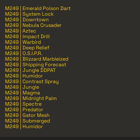
M249 | Emerald Poison Dart
M249 | System Lock
M249 | Downtown
M249 | Nebula Crusader
M249 | Aztec
M249 | Impact Drill
M249 | Warbird
M249 | Deep Relief
M249 | O.S.I.P.R.
M249 | Blizzard Marbleized
M249 | Shipping Forecast
M249 | Jungle DDPAT
M249 | Humidor
M249 | Contrast Spray
M249 | Jungle
M249 | Magma
M249 | Midnight Palm
M249 | Spectre
M249 | Predator
M249 | Gator Mesh
M249 | Submerged
M249 | Humidor