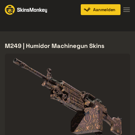
Aanmelden
Knives
Gloves
Pistols
Rifles
SMGs
M249 | Humidor Machinegun Skins