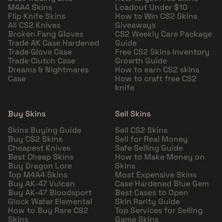
M4A4 Skins
Loadout Under $10
Flip Knife Skins
How to Win CS2 Skins
All CS2 Knives
Giveaways
Broken Fang Gloves
CS2 Weekly Care Package
Trade AK Case Hardened
Guide
Trade Glove Case
Free CS2 Skins Inventory
Trade Clutch Case
Growth Guide
Dreams & Nightmares
How to earn CS2 skins
Case
How to craft free CS2
knife
Buy Skins
Sell Skins
Skins Buying Guide
Sell CS2 Skins
Buy CS2 Skins
Sell for Real Money
Cheapest Knives
Safe Selling Guide
Best Cheap Skins
How to Make Money on
Buy Dragon Lore
Skins
Top M4A4 Skins
Most Expensive Skins
Buy AK-47 Vulcan
Case Hardened Blue Gem
Buy AK-47 Bloodsport
Best Cases to Open
Glock Water Elemental
Skin Rarity Guide
How to Buy Rare CS2
Top Services for Selling
Skins
Game Skins