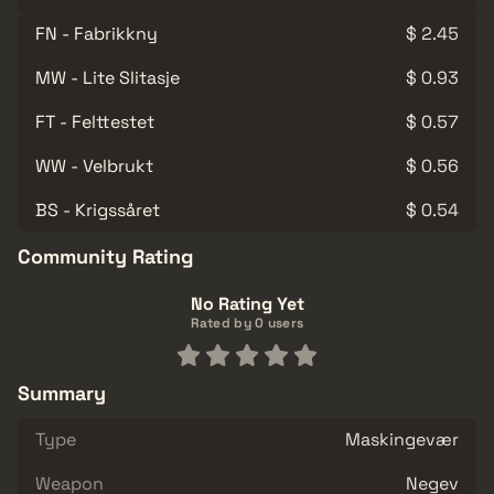
FN - Fabrikkny
$ 2.45
MW - Lite Slitasje
$ 0.93
FT - Felttestet
$ 0.57
WW - Velbrukt
$ 0.56
BS - Krigssåret
$ 0.54
Community Rating
No Rating Yet
Rated by 0 users
Summary
Type
Maskingevær
Weapon
Negev