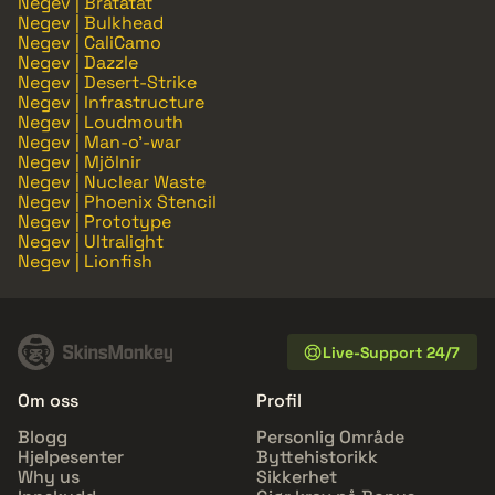
Negev | Bratatat
Negev | Bulkhead
Negev | CaliCamo
Negev | Dazzle
Negev | Desert-Strike
Negev | Infrastructure
Negev | Loudmouth
Negev | Man-o'-war
Negev | Mjölnir
Negev | Nuclear Waste
Negev | Phoenix Stencil
Negev | Prototype
Negev | Ultralight
Negev | Lionfish
Live-Support 24/7
Om oss
Profil
Blogg
Personlig Område
Hjelpesenter
Byttehistorikk
Why us
Sikkerhet