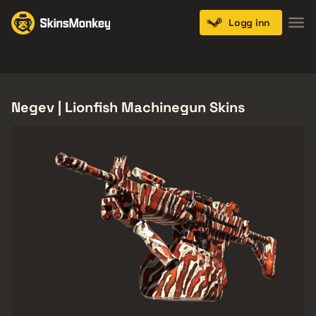
Logg inn
Knives
Gloves
Pistols
Rifles
SMGs
Negev | Lionfish Machinegun Skins