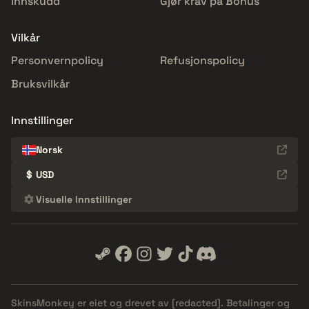
Innskudd
Gjør krav på Bonus
Vilkår
Personvernpolicy
Refusjonspolicy
Bruksvilkår
Innstillinger
Norsk
$
USD
Visuelle Innstillinger
SkinsMonkey er eiet og drevet av
[redacted]
. Betalinger og