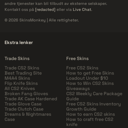
andre tjenester kan bli tilbudt av eksterne selskaper.
Kontakt oss på
[redacted]
eller via
Live Chat
.
© 2026 SkinsMonkey | Alle rettigheter.
Ekstra lenker
Trade Skins
Free Skins
Trade CS2 Skins
Free CS2 Skins
Best Trading Site
How to get Free Skins
M4A4 Skins
Loadout Under $10
Flip Knife Skins
How to Win CS2 Skins
All CS2 Knives
Giveaways
Broken Fang Gloves
CS2 Weekly Care Package
Trade AK Case Hardened
Guide
Trade Glove Case
Free CS2 Skins Inventory
Trade Clutch Case
Growth Guide
Dreams & Nightmares
How to earn CS2 skins
Case
How to craft free CS2
knife