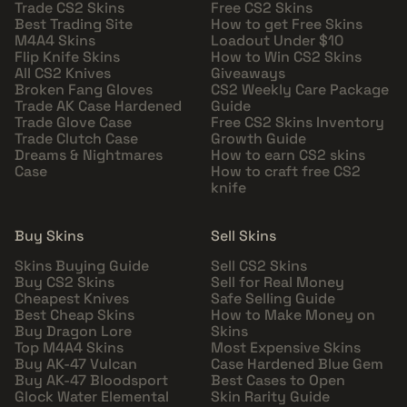
Trade CS2 Skins
Free CS2 Skins
Best Trading Site
How to get Free Skins
M4A4 Skins
Loadout Under $10
Flip Knife Skins
How to Win CS2 Skins
All CS2 Knives
Giveaways
Broken Fang Gloves
CS2 Weekly Care Package
Trade AK Case Hardened
Guide
Trade Glove Case
Free CS2 Skins Inventory
Trade Clutch Case
Growth Guide
Dreams & Nightmares
How to earn CS2 skins
Case
How to craft free CS2
knife
Buy Skins
Sell Skins
Skins Buying Guide
Sell CS2 Skins
Buy CS2 Skins
Sell for Real Money
Cheapest Knives
Safe Selling Guide
Best Cheap Skins
How to Make Money on
Buy Dragon Lore
Skins
Top M4A4 Skins
Most Expensive Skins
Buy AK-47 Vulcan
Case Hardened Blue Gem
Buy AK-47 Bloodsport
Best Cases to Open
Glock Water Elemental
Skin Rarity Guide