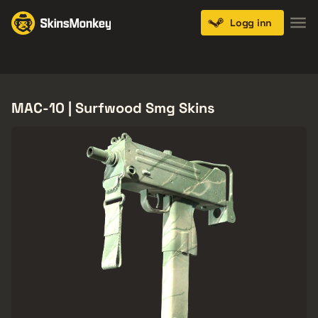
Logg inn
Knives
Gloves
Pistols
Rifles
SMGs
MAC-10 | Surfwood Smg Skins