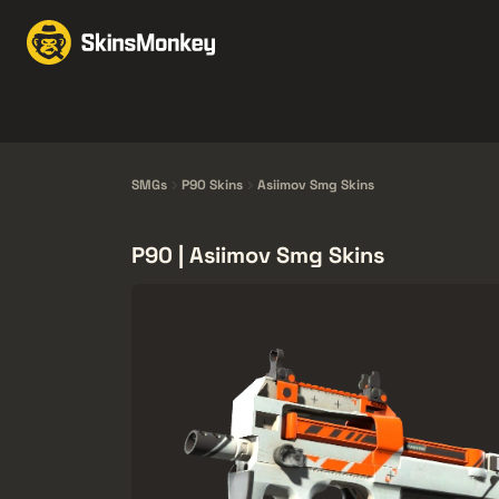
Échanger des skins
M
Knives
Gloves
Pistols
Rifles
SMGs
P90 Skins
Asiimov Smg Skins
P90 | Asiimov Smg Skins