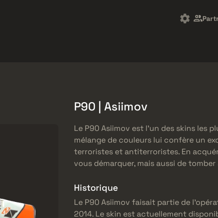
arket
Freebies
Centre d'aide
Plus de
Part
SMGs
Heavy
Charms
Agents
P90 | Asiimov
Le P90 Asiimov est l’un des skins les 
mélange de couleurs lui confère un ex
terroristes et antiterroristes. En acq
vous démarquer, mais aussi de tomber
Historique
Le P90 Asiimov faisait partie de l’opér
2014. Le skin est actuellement disponi