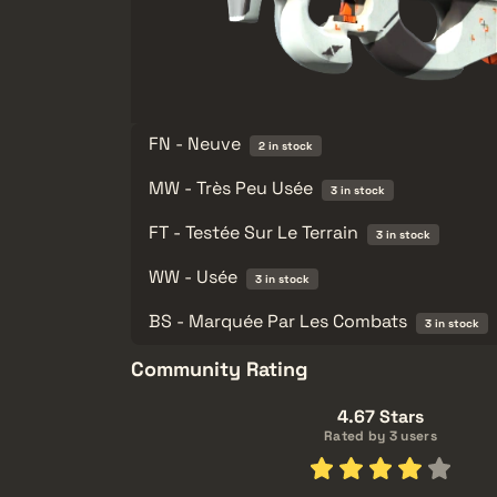
FN - Neuve
2 in stock
MW - Très Peu Usée
3 in stock
FT - Testée Sur Le Terrain
3 in stock
WW - Usée
3 in stock
BS - Marquée Par Les Combats
3 in stock
Community Rating
4.67 Stars
Rated by 3 users