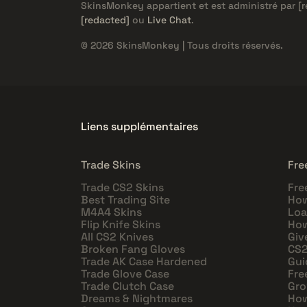
SkinsMonkey appartient et est administré par
[
[redacted]
ou
Live Chat
.
© 2026 SkinsMonkey | Tous droits réservés.
Liens supplémentaires
Trade Skins
Fre
Trade CS2 Skins
Fre
Best Trading Site
How
M4A4 Skins
Loa
Flip Knife Skins
How
All CS2 Knives
Giv
Broken Fang Gloves
CS2
Trade AK Case Hardened
Gui
Trade Glove Case
Fre
Trade Clutch Case
Gro
Dreams & Nightmares
How