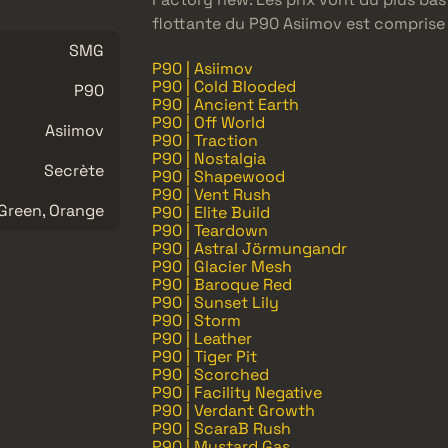
flottante du P90 Asiimov est comprise 
SMG
P90 | Asiimov
P90 | Cold Blooded
P90
P90 | Ancient Earth
P90 | Off World
Asiimov
P90 | Traction
P90 | Nostalgia
Secrète
P90 | Shapewood
P90 | Vent Rush
Green, Orange
P90 | Elite Build
P90 | Teardown
P90 | Astral Jörmungandr
P90 | Glacier Mesh
P90 | Baroque Red
P90 | Sunset Lily
P90 | Storm
P90 | Leather
P90 | Tiger Pit
P90 | Scorched
P90 | Facility Negative
P90 | Verdant Growth
P90 | ScaraB Rush
P90 | Mustard Gas