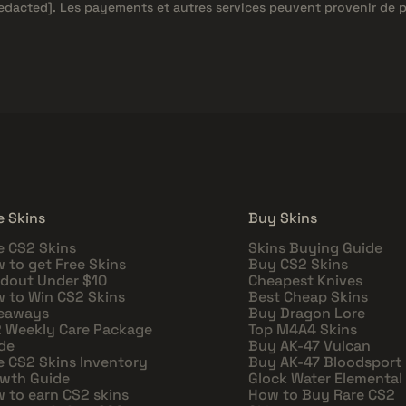
redacted]
. Les payements et autres services peuvent provenir de 
e Skins
Buy Skins
e CS2 Skins
Skins Buying Guide
 to get Free Skins
Buy CS2 Skins
dout Under $10
Cheapest Knives
 to Win CS2 Skins
Best Cheap Skins
eaways
Buy Dragon Lore
 Weekly Care Package
Top M4A4 Skins
de
Buy AK-47 Vulcan
e CS2 Skins Inventory
Buy AK-47 Bloodsport
wth Guide
Glock Water Elemental
 to earn CS2 skins
How to Buy Rare CS2