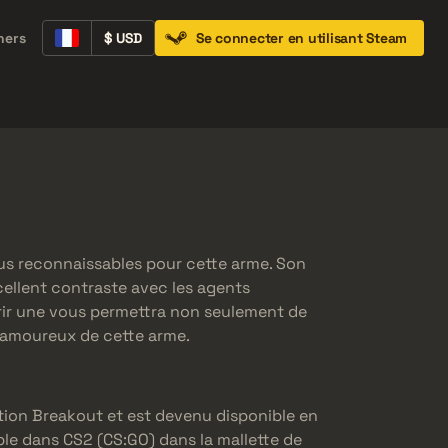
ners
$ USD
Se connecter en utilisant Steam
Containers
Music Kits
Pins
Patches
plus reconnaissables pour cette arme. Son
cellent contraste avec les agents
uérir une vous permettra non seulement de
 amoureux de cette arme.
ation Breakout et est devenu disponible en
ble dans CS2 (CS:GO) dans la mallette de