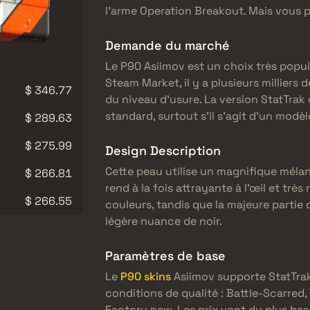
l’arme Operation Breakout. Mais vous 
Demande du marché
Le P90 Asiimov est un choix très popula
Steam Market, il y a plusieurs milliers
$ 346.77
du niveau d’usure. La version StatTrak
standard, surtout s’il s’agit d’un modè
$ 289.63
$ 275.99
Design Description
Cette peau utilise un magnifique mélang
$ 266.81
rend à la fois attrayante à l’œil et trè
$ 266.55
couleurs, tandis que la majeure partie 
légère nuance de noir.
Paramètres de base
Le
P90 skins
Asiimov supporte StatTrak
conditions de qualité : Battle-Scarred,
Factory new. Les prix vont du plus bas 