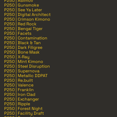
P250 | Asiimov
P250 | Gunsmoke
P250 | See Ya Later
P250 | Digital Architect
P250 | Crimson Kimono
P250 | Red Rock
P250 | Bengal Tiger
P250 | Facets
P250 | Contamination
P250 | Black & Tan
P250 | Dark Filigree
P250 | Bone Mask
P250 | X-Ray
P250 | Mint Kimono
P250 | Steel Disruption
P250 | Supernova
P250 | Metallic DDPAT
P250 | Re.built
P250 | Valence
P250 | Franklin
P250 | Iron Clad
P250 | Exchanger
P250 | Ripple
P250 | Forest Night
P250 | Facility Draft