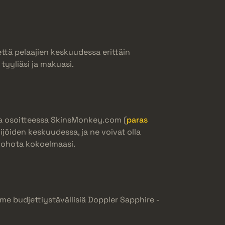
että pelaajien keskuudessa erittäin
 tyyliäsi ja makuasi.
lla osoitteessa SkinsMonkey.com (
paras
lijöiden keskuudessa, ja ne voivat olla
 kohota kokoelmaasi.
mme budjettiystävällisiä Doppler Sapphire -