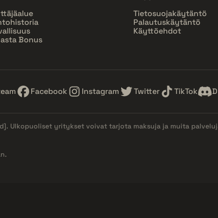
ttäjäalue
Tietosuojakäytäntö
htohistoria
Palautuskäytäntö
vallisuus
Käyttöehdot
asta Bonus
team
Facebook
Instagram
Twitter
TikTok
D
d]
. Ulkopuoliset yritykset voivat tarjota maksuja ja muita palvelu
n.