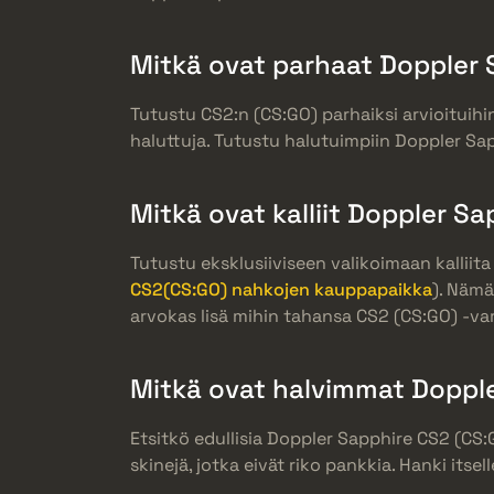
Mitkä ovat parhaat Doppler 
Tutustu CS2:n (CS:GO) parhaiksi arvioituihin
haluttuja. Tutustu halutuimpiin Doppler Sapph
Mitkä ovat kalliit Doppler Sa
Tutustu eksklusiiviseen valikoimaan kallii
CS2(CS:GO) nahkojen kauppapaikka
). Nämä
arvokas lisä mihin tahansa CS2 (CS:GO) -var
Mitkä ovat halvimmat Dopple
Etsitkö edullisia Doppler Sapphire CS2 (CS:
skinejä, jotka eivät riko pankkia. Hanki its