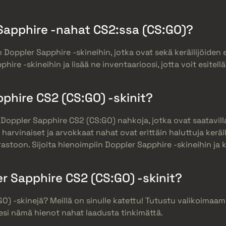
Sapphire -nahat CS2:ssa (CS:GO)?
 Doppler Sapphire -skineihin, jotka ovat sekä keräilijöiden 
ire -skineihin ja lisää ne inventaarioosi, jotta voit esitellä
pphire CS2 (CS:GO) -skinit?
ta Doppler Sapphire CS2 (CS:GO) nahkoja, jotka ovat saatavi
 harvinaiset ja arvokkaat nahat ovat erittäin haluttuja keräi
astoon. Sijoita hienoimpiin Doppler Sapphire -skineihin ja
r Sapphire CS2 (CS:GO) -skinit?
GO) -skinejä? Meillä on sinulle katettu! Tutustu valikoimaa
ellesi nämä hienot nahat laadusta tinkimättä.