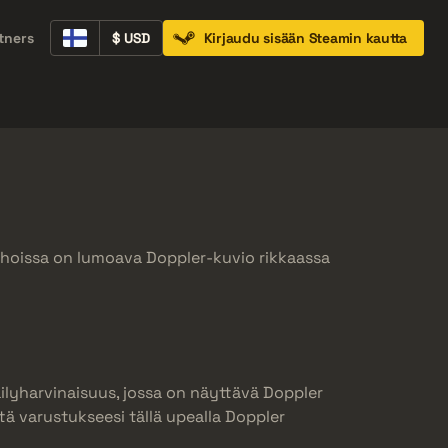
tners
$ USD
Kirjaudu sisään Steamin kautta
Containers
Music Kits
Pins
Patches
hoissa on lumoava Doppler-kuvio rikkaassa
äilyharvinaisuus, jossa on näyttävä Doppler
ttä varustukseesi tällä upealla Doppler