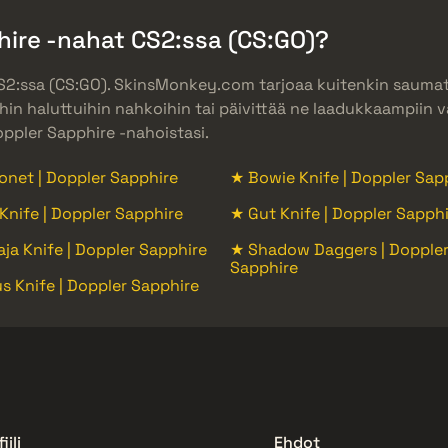
hire -nahat CS2:ssa (CS:GO)?
 CS2:ssa (CS:GO). SkinsMonkey.com tarjoaa kuitenkin sau
in haluttuihin nahkoihin tai päivittää ne laadukkaampiin va
oppler Sapphire -nahoistasi.
net | Doppler Sapphire
★ Bowie Knife | Doppler Sap
 Knife | Doppler Sapphire
★ Gut Knife | Doppler Sapph
ja Knife | Doppler Sapphire
★ Shadow Daggers | Dopple
Sapphire
s Knife | Doppler Sapphire
iili
Ehdot