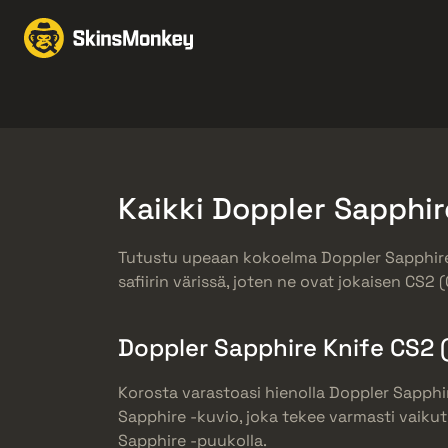
Vaihda skinejä
Marke
Knives
Gloves
Pistols
Rifles
Kaikki Doppler Sapphir
Tutustu upeaan kokoelma Doppler Sapphire
safiirin värissä, joten ne ovat jokaisen CS2
Doppler Sapphire Knife CS2 
Korosta varastoasi hienolla Doppler Sapphir
Sapphire -kuvio, joka tekee varmasti vaikutu
Sapphire -puukolla.