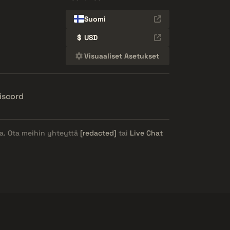
Suomi
$
USD
Visuaaliset Asetukset
iscord
ja. Ota meihin yhteyttä
[redacted]
tai
Live Chat