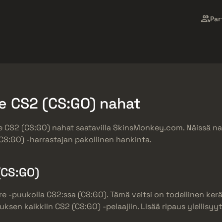
t
Ilmaislahjat
Ohjekeskus
Lisää
Par
SMGs
Heavy
Charms
Agents
e CS2 (CS:GO) nahat
 CS2 (CS:GO) nahat saatavilla SkinsMonkey.com. Näissä na
 (CS:GO) -harrastajan pakollinen hankinta.
(CS:GO)
e -puukolla CS2:ssa (CS:GO). Tämä veitsi on todellinen ker
ksen kaikkiin CS2 (CS:GO) -pelaajiin. Lisää ripaus ylellisyy