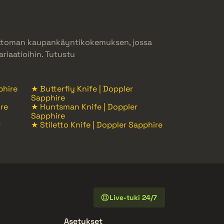
mattoman kaupankäyntikokemuksen, jossa
riaatioihin. Tutustu
phire
★ Butterfly Knife | Doppler
Sapphire
ire
★ Huntsman Knife | Doppler
Sapphire
r
★ Stiletto Knife | Doppler Sapphire
Live-tuki 24/7
Asetukset