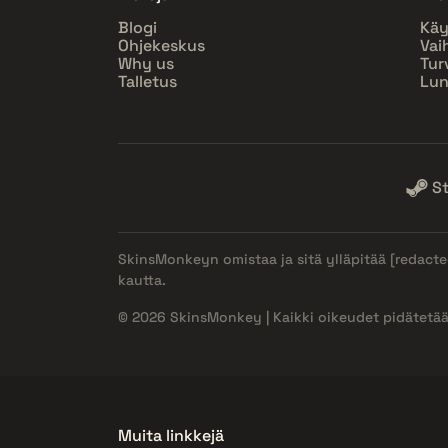
Blogi
Käy
Ohjekeskus
Vai
Why us
Tur
Talletus
Lun
S
SkinsMonkeyn omistaa ja sitä ylläpitää
[redacte
kautta.
© 2026 SkinsMonkey | Kaikki oikeudet pidätetää
Muita linkkejä