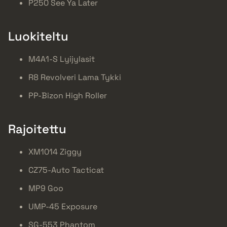
P250 See Ya Later
Luokiteltu
M4A1-S Lyijylasit
R8 Revolveri Lama Tykki
PP-Bizon High Roller
Rajoitettu
XM1014 Ziggy
CZ75-Auto Tacticat
MP9 Goo
UMP-45 Exposure
SG-553 Phantom