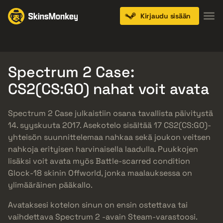
Kirjaudu sisään
Knives
Gloves
Pistols
Rifles
SMGs
Spectrum 2 Case:
CS2(CS:GO) nahat voit avata
Spectrum 2 Case julkaistiin osana tavallista päivitystä
14. syyskuuta 2017. Asekotelo sisältää 17 CS2(CS:GO)-
yhteisön suunnittelemaa nahkaa sekä joukon veitsen
nahkoja erityisen harvinaisella laadulla. Puukkojen
lisäksi voit avata myös Battle-scarred condition
Glock-18 skinin Offworld, jonka maalauksessa on
ylimääräinen pääkallo.
Avataksesi kotelon sinun on ensin ostettava tai
vaihdettava Spectrum 2 -avain Steam-varastoosi.