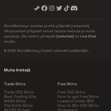
SkinsMonkeyn omistaa ja sitä ylläpitää
[redacted]
.
Ulkopuoliset yritykset voivat tarjota maksuja ja muita
palveluja. Ota meihin yhteyttä
[redacted]
tai
Live Chat
kautta.
© 2026 SkinsMonkey | Kaikki oikeudet pidätetään.
Muita linkkejä
Trade Skins
Free Skins
Trade CS2 Skins
Free CS2 Skins
Best Trading Site
How to get Free Skins
M4A4 Skins
Loadout Under $10
Flip Knife Skins
How to Win CS2 Skins
All CS2 Knives
Giveaways