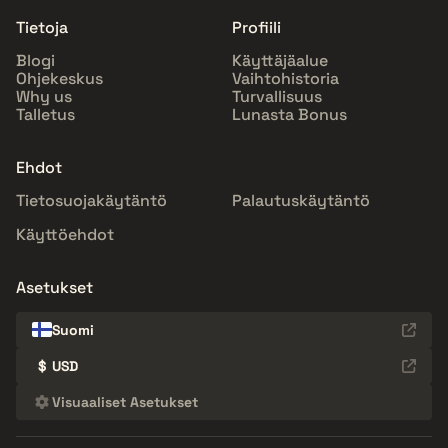
Tietoja
Profiili
Blogi
Käyttäjäalue
Ohjekeskus
Vaihtohistoria
Why us
Turvallisuus
Talletus
Lunasta Bonus
Ehdot
Tietosuojakäytäntö
Palautuskäytäntö
Käyttöehdot
Asetukset
Suomi
$
USD
Visuaaliset Asetukset