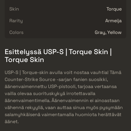
Skin
Torque
Rarity
Armeija
Colors
Gray, Yellow
Esittelyssä USP-S | Torque Skin |
Torque Skin
USP-S | Torque-skin avulla voit nostaa vauhtia! Tämä
Counter-Strike Source -sarjan fanien suosikki,
äänenvaimennettu USP-pistooli, tarjoaa vertaansa
vailla olevaa suorituskykyä irrotettavalla
äänenvaimentimella. Äänenvaimennin ei ainoastaan
vähennä rekyyliä, vaan auttaa sinua myös pysymään
salamyhkäisenä vaimentamalla huomiota herättävät
äänet.