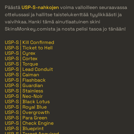
Päästä
USP-S-nahkojen
voima valloilleen seuraavassa
ottelussasi ja hallitse taistelukenttää tyylikkäästi ja
vaivihkaa. Hanki tämä ainutlaatuinen skini
SkinsMonkey.comista ja nosta pelisi tasoa jo tänään!
USP-S | Kill Confirmed
USP-S | Ticket to Hell
USP-S | Cyrex
USP-S | Cortex
USP-S | Torque
USP-S | Lead Conduit
USP-S | Caiman
USP-S | Flashback
USP-S | Guardian
USP-S | Stainless
USP-S | Neo-Noir
USP-S | Black Lotus
USP-S | Royal Blue
USP-S | Overgrowth
USP-S | Para Green
USP-S | Check Engine
USP-S | Blueprint
USP-S | Target Acquired