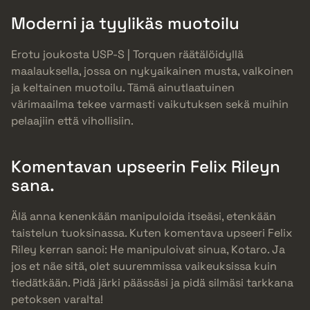
Moderni ja tyylikäs muotoilu
Erotu joukosta USP-S | Torquen räätälöidyllä
maalauksella, jossa on nykyaikainen musta, valkoinen
ja keltainen muotoilu. Tämä ainutlaatuinen
värimaailma tekee varmasti vaikutuksen sekä muihin
pelaajiin että vihollisiin.
Komentavan upseerin Felix Rileyn
sana.
Älä anna kenenkään manipuloida itseäsi, etenkään
taistelun tuoksinassa. Kuten komentava upseeri Felix
Riley kerran sanoi: He manipuloivat sinua, Kotaro. Ja
jos et näe sitä, olet suuremmissa vaikeuksissa kuin
tiedätkään. Pidä järki päässäsi ja pidä silmäsi tarkkana
petoksen varalta!