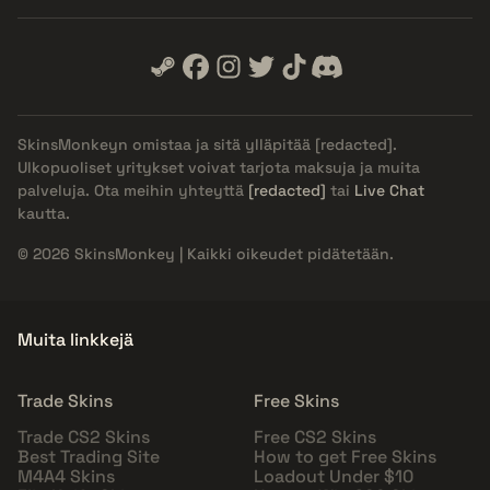
SkinsMonkeyn omistaa ja sitä ylläpitää
[redacted]
.
Ulkopuoliset yritykset voivat tarjota maksuja ja muita
palveluja. Ota meihin yhteyttä
[redacted]
tai
Live Chat
kautta.
© 2026 SkinsMonkey | Kaikki oikeudet pidätetään.
Muita linkkejä
Trade Skins
Free Skins
Trade CS2 Skins
Free CS2 Skins
Best Trading Site
How to get Free Skins
M4A4 Skins
Loadout Under $10