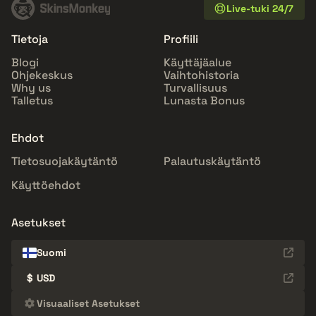
Live-tuki 24/7
Tietoja
Profiili
Blogi
Käyttäjäalue
Ohjekeskus
Vaihtohistoria
Why us
Turvallisuus
Talletus
Lunasta Bonus
Ehdot
Tietosuojakäytäntö
Palautuskäytäntö
Käyttöehdot
Asetukset
Suomi
$
USD
Visuaaliset Asetukset