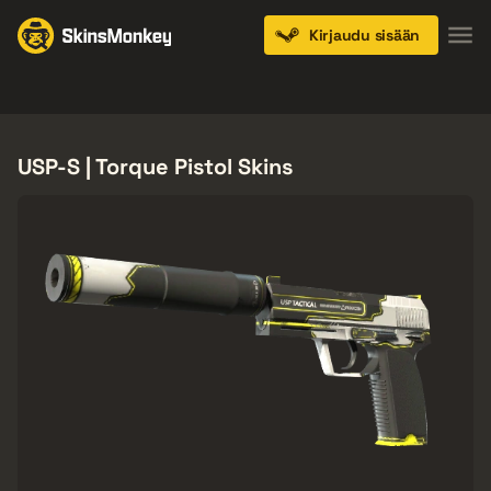
Kirjaudu sisään
Knives
Gloves
Pistols
Rifles
SMGs
USP-S | Torque Pistol Skins