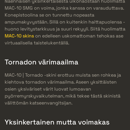
Näennäisen yksinkertaisesta ulkonäöstään huolimatta
MAC-10 SMG on voima, jonka kanssa on varauduttava.
Konepistoolina se on tunnettu nopeasta
ampumakyvystään. Sillä on kuitenkin haittapuolensa -
huono levitystarkkuus ja suuri rekyyli. Siitä huolimatta
MAC-10 skins
on edelleen uskomattoman tehokas ase
virtuaalisella taistelukentällä.
Tornadon värimaailma
MAC-10 | Tornado -skini erottuu muista sen rohkea ja
kiehtova tornadon värimaailma. Aseen yksittäisten
osien yksiväriset värit luovat lumoavan
pyörremyrskyvaikutelman, mikä tekee tästä skinistä
välittömän katseenvangitsijan.
Yksinkertainen mutta voimakas