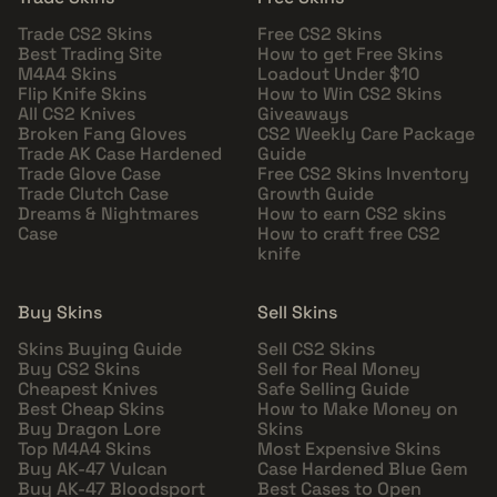
Trade CS2 Skins
Free CS2 Skins
Best Trading Site
How to get Free Skins
M4A4 Skins
Loadout Under $10
Flip Knife Skins
How to Win CS2 Skins
All CS2 Knives
Giveaways
Broken Fang Gloves
CS2 Weekly Care Package
Trade AK Case Hardened
Guide
Trade Glove Case
Free CS2 Skins Inventory
Trade Clutch Case
Growth Guide
Dreams & Nightmares
How to earn CS2 skins
Case
How to craft free CS2
knife
Buy Skins
Sell Skins
Skins Buying Guide
Sell CS2 Skins
Buy CS2 Skins
Sell for Real Money
Cheapest Knives
Safe Selling Guide
Best Cheap Skins
How to Make Money on
Buy Dragon Lore
Skins
Top M4A4 Skins
Most Expensive Skins
Buy AK-47 Vulcan
Case Hardened Blue Gem
Buy AK-47 Bloodsport
Best Cases to Open