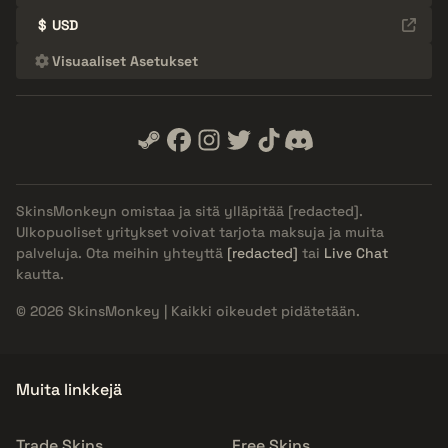
$
USD
Visuaaliset Asetukset
SkinsMonkeyn omistaa ja sitä ylläpitää
[redacted]
.
Ulkopuoliset yritykset voivat tarjota maksuja ja muita
palveluja. Ota meihin yhteyttä
[redacted]
tai
Live Chat
kautta.
© 2026 SkinsMonkey | Kaikki oikeudet pidätetään.
Muita linkkejä
Trade Skins
Free Skins