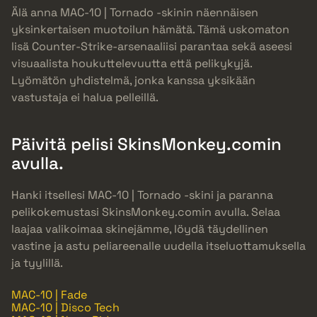
Älä anna MAC-10 | Tornado -skinin näennäisen
yksinkertaisen muotoilun hämätä. Tämä uskomaton
lisä Counter-Strike-arsenaaliisi parantaa sekä aseesi
visuaalista houkuttelevuutta että pelikykyjä.
Lyömätön yhdistelmä, jonka kanssa yksikään
vastustaja ei halua pelleillä.
Päivitä pelisi SkinsMonkey.comin
avulla.
Hanki itsellesi MAC-10 | Tornado -skini ja paranna
pelikokemustasi SkinsMonkey.comin avulla. Selaa
laajaa valikoimaa skinejämme, löydä täydellinen
vastine ja astu peliareenalle uudella itseluottamuksella
ja tyylillä.
MAC-10 | Fade
MAC-10 | Disco Tech