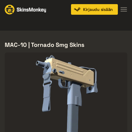
Kirjaudu sisään
Knives
Gloves
Pistols
Rifles
SMGs
MAC-10 | Tornado Smg Skins