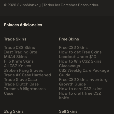
© 2026 SkinsMonkey | Todos los Derechos Reservados.
Enlaces Adicionales
Trade Skins
Free Skins
Trade CS2 Skins
Free CS2 Skins
Best Trading Site
How to get Free Skins
M4A4 Skins
Loadout Under $10
Flip Knife Skins
How to Win CS2 Skins
All CS2 Knives
Giveaways
Broken Fang Gloves
CS2 Weekly Care Package
Trade AK Case Hardened
Guide
Trade Glove Case
Free CS2 Skins Inventory
Trade Clutch Case
Growth Guide
Dreams & Nightmares
How to earn CS2 skins
Case
How to craft free CS2
knife
Buy Skins
Sell Skins