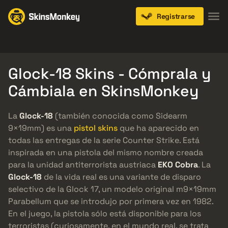
Registrarse
Knives
Gloves
Pistols
Rifles
SMGs
Glock-18 Skins - Cómprala y
Cámbiala en SkinsMonkey
La
Glock-18
(también conocida como Sidearm
9×19mm) es una
pistol skins
que ha aparecido en
todas las entregas de la serie Counter Strike. Está
inspirada en una pistola del mismo nombre creada
para la unidad antiterrorista austriaca
EKO Cobra
. La
Glock-18
de la vida real es una variante de disparo
selectivo de la Glock 17, un modelo original m9×19mm
Parabellum que se introdujo por primera vez en 1982.
En el juego, la pistola sólo está disponible para los
terroristas (curiosamente, en el mundo real, se trata