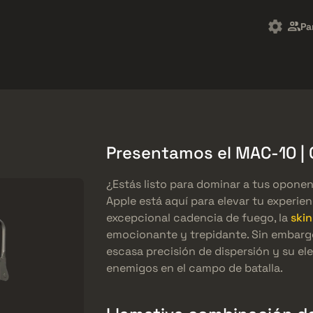
Market
Regalos
Centro de Ayuda
Más
Pa
SMGs
Heavy
Charms
Agents
Presentamos el MAC-10 | 
¿Estás listo para dominar a tus oponen
Apple está aquí para elevar tu experi
excepcional cadencia de fuego, la
ski
emocionante y trepidante. Sin embargo
escasa precisión de dispersión y su e
enemigos en el campo de batalla.