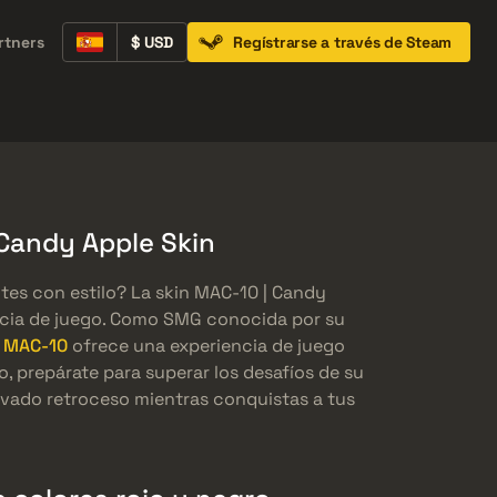
rtners
$ USD
Regístrarse a través de Steam
Containers
Music Kits
Pins
Patches
Candy Apple Skin
tes con estilo? La skin MAC-10 | Candy
encia de juego. Como SMG conocida por su
n MAC-10
ofrece una experiencia de juego
, prepárate para superar los desafíos de su
levado retroceso mientras conquistas a tus