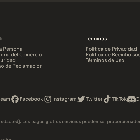
il
Términos
a Personal
Política de Privacidad
toria del Comercio
Política de Reembolso
uridad
Términos de Uso
o de Reclamación
team
Facebook
Instagram
Twitter
TikTok
D
[redacted]
. Los pagos y otros servicios pueden ser proporcionad
vados.