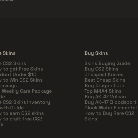
e Skins
Buy Skins
e CS2 Skins
Skins Buying Guide
 to get Free Skins
Buy CS2 Skins
dout Under $10
Cheapest Knives
 to Win CS2 Skins
Best Cheap Skins
eaways
Buy Dragon Lore
 Weekly Care Package
Top M4A4 Skins
de
Buy AK-47 Vulcan
e CS2 Skins Inventory
Buy AK-47 Bloodsport
wth Guide
Glock Water Elemental
 to earn CS2 skins
How to Buy Rare CS2
 to craft free CS2
Skins
fe