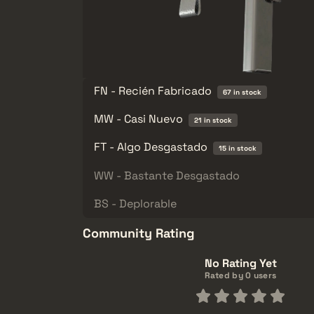
FN - Recién Fabricado
67 in stock
MW - Casi Nuevo
21 in stock
FT - Algo Desgastado
15 in stock
WW - Bastante Desgastado
BS - Deplorable
Community Rating
No Rating Yet
Rated by 0 users