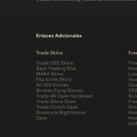
Enlaces Adicionales
Trade Skins
Fre
Trade CS2 Skins
Fre
Best Trading Site
How
M4A4 Skins
Loa
Flip Knife Skins
How
All CS2 Knives
Giv
Broken Fang Gloves
CS2
Trade AK Case Hardened
Gui
Trade Glove Case
Fre
Trade Clutch Case
Gro
Dreams & Nightmares
How
Case
How
kni