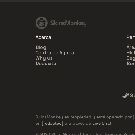
Acerca
Perf
Blog
Áre
Centro de Ayuda
His
Why us
Seg
Depósito
Bon
S
SkinsMonkey es propiedad y está operado por
en
[redacted]
o a través de
Live Chat
.
© 2026 SkinsMonkey | Todos los Derechos Reser