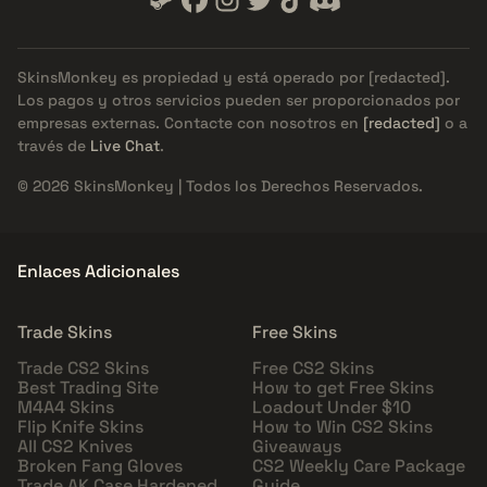
SkinsMonkey es propiedad y está operado por
[redacted]
.
Los pagos y otros servicios pueden ser proporcionados por
empresas externas. Contacte con nosotros en
[redacted]
o a
través de
Live Chat
.
© 2026 SkinsMonkey | Todos los Derechos Reservados.
Enlaces Adicionales
Trade Skins
Free Skins
Trade CS2 Skins
Free CS2 Skins
Best Trading Site
How to get Free Skins
M4A4 Skins
Loadout Under $10
Flip Knife Skins
How to Win CS2 Skins
All CS2 Knives
Giveaways
Broken Fang Gloves
CS2 Weekly Care Package
Trade AK Case Hardened
Guide