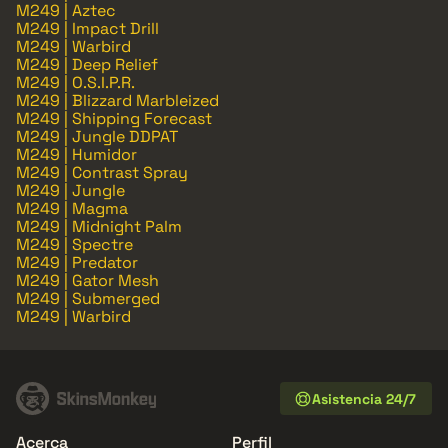
M249 | Aztec
M249 | Impact Drill
M249 | Warbird
M249 | Deep Relief
M249 | O.S.I.P.R.
M249 | Blizzard Marbleized
M249 | Shipping Forecast
M249 | Jungle DDPAT
M249 | Humidor
M249 | Contrast Spray
M249 | Jungle
M249 | Magma
M249 | Midnight Palm
M249 | Spectre
M249 | Predator
M249 | Gator Mesh
M249 | Submerged
M249 | Warbird
Asistencia 24/7
Acerca
Perfil