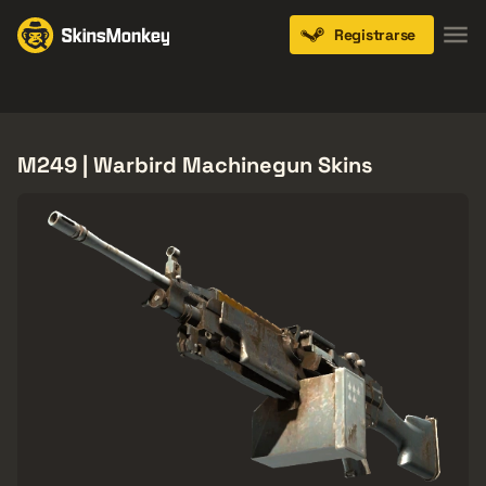
Registrarse
Knives
Gloves
Pistols
Rifles
SMGs
M249 | Warbird Machinegun Skins