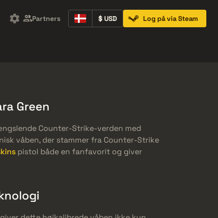
Partners
$ USD
Log på via Steam
Containers
Music Kits
Pins
Patches
ara Green
 fængslende Counter-Strike-verden med
nisk våben, der stammer fra Counter-Strike
kins
pistol både en fanfavorit og giver
knologi
iver dette højkalibrede våben ikke kun