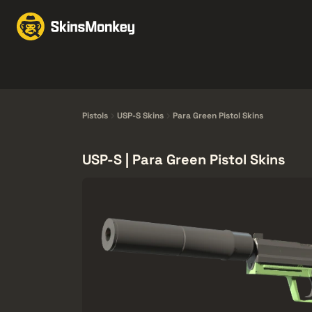
Skind til handel
Mark
Knives
Gloves
Pistols
Rifles
Pistols
USP-S Skins
Para Green Pistol Skins
USP-S | Para Green Pistol Skins