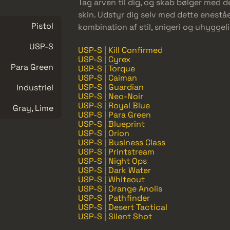
Tag arven til dig, og skab bølger med
skin. Udstyr dig selv med dette enes
Pistol
kombination af stil, snigeri og uhyggel
USP-S
USP-S | Kill Confirmed
USP-S | Cyrex
Para Green
USP-S | Torque
USP-S | Caiman
USP-S | Guardian
Industriel
USP-S | Neo-Noir
USP-S | Royal Blue
Gray, Lime
USP-S | Para Green
USP-S | Blueprint
USP-S | Orion
USP-S | Business Class
USP-S | Printstream
USP-S | Night Ops
USP-S | Dark Water
USP-S | Whiteout
USP-S | Orange Anolis
USP-S | Pathfinder
USP-S | Desert Tactical
USP-S | Silent Shot