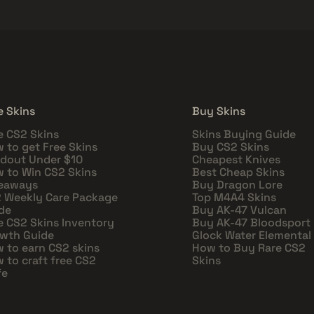
e Skins
Buy Skins
e CS2 Skins
Skins Buying Guide
 to get Free Skins
Buy CS2 Skins
dout Under $10
Cheapest Knives
 to Win CS2 Skins
Best Cheap Skins
eaways
Buy Dragon Lore
 Weekly Care Package
Top M4A4 Skins
de
Buy AK-47 Vulcan
e CS2 Skins Inventory
Buy AK-47 Bloodsport
wth Guide
Glock Water Elemental
 to earn CS2 skins
How to Buy Rare CS2
 to craft free CS2
Skins
fe