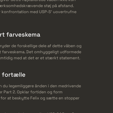
mærksomhedskrævende støj på afstand.
er konfrontation med USP-S’ uovertrufne
rt farveskema
ryder de forskellige dele af dette våben og
ort farveskema. Det omhyggeligt udformede
 samtidig med at det er et stærkt statement.
t fortælle
kan du legemliggøre ånden i den medrivende
r Part 2. Opklar fortiden og form
 for at beskytte Felix og sætte en stopper