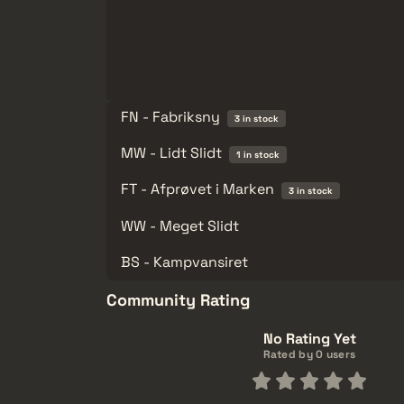
FN - Fabriksny
3 in stock
MW - Lidt Slidt
1 in stock
FT - Afprøvet i Marken
3 in stock
WW - Meget Slidt
BS - Kampvansiret
Community Rating
No Rating Yet
Rated by 0 users