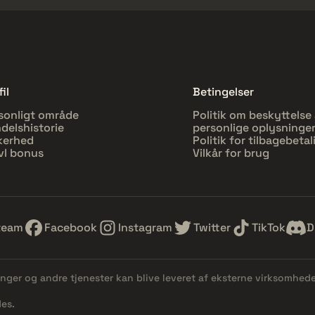
il
Betingelser
sonligt område
Politik om beskyttelse 
delshistorie
personlige oplysninge
kerhed
Politik for tilbagebetal
vl bonus
Vilkår for brug
team
Facebook
Instagram
Twitter
TikTok
D
linger og andre tjenester kan blive leveret af eksterne virksomhed
es.