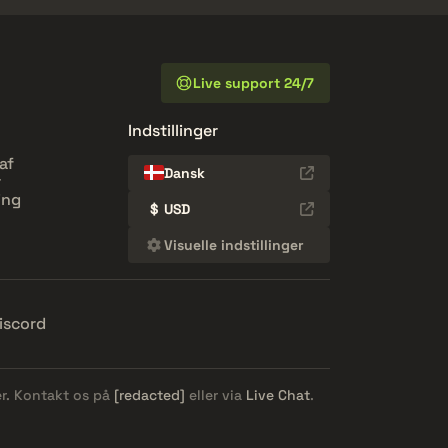
Live support 24/7
Indstillinger
af
Dansk
r
ing
$
USD
Visuelle indstillinger
iscord
er. Kontakt os på
[redacted]
eller via
Live Chat
.