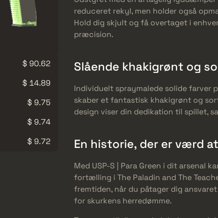
reduceret rekyl, men holder også op
Hold dig skjult og få overtaget i enhv
præcision.
$ 90.62
Slående khakigrønt og so
$ 14.89
Individuelt spraymalede solide farver p
skaber et fantastisk khakigrønt og s
$ 9.75
design viser din dedikation til spillet,
$ 9.74
$ 9.72
En historie, der er værd a
Med USP-S | Para Green i dit arsenal 
fortælling i The Paladin and The Teache
fremtiden, når du påtager dig ansvaret
for skurkens herredømme.