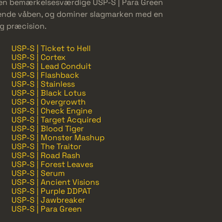
 den bemærkelsesværdige USP-S | Para Green
tående våben, og dominer slagmarken med en
ig præcision.
USP-S | Ticket to Hell
USP-S | Cortex
USP-S | Lead Conduit
USP-S | Flashback
USP-S | Stainless
USP-S | Black Lotus
USP-S | Overgrowth
USP-S | Check Engine
USP-S | Target Acquired
USP-S | Blood Tiger
USP-S | Monster Mashup
USP-S | The Traitor
USP-S | Road Rash
USP-S | Forest Leaves
USP-S | Serum
USP-S | Ancient Visions
USP-S | Purple DDPAT
USP-S | Jawbreaker
USP-S | Para Green