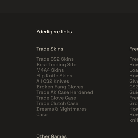
Yderligere links
Trade Skins
Fre
Trade CS2 Skins
Fre
Best Trading Site
How
M4A4 Skins
Loa
Flip Knife Skins
How
All CS2 Knives
Giv
Broken Fang Gloves
CS2
Trade AK Case Hardened
Gui
Trade Glove Case
Fre
Trade Clutch Case
Gro
Dreams & Nightmares
How
Case
How
kni
Other Games