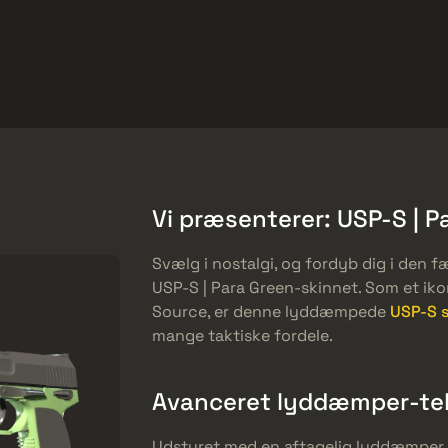
et
Gratis tilbud
Hjælp-center
Mere
SMGs
Heavy
Charms
Agents
Vi præsenterer: USP-S | P
Svælg i nostalgi, og fordyb dig i den
USP-S | Para Green-skinnet. Som et iko
Source, er denne lyddæmpede
USP-S s
mange taktiske fordele.
Avanceret lyddæmper-te
Udstyret med en aftagelig lyddæmper g