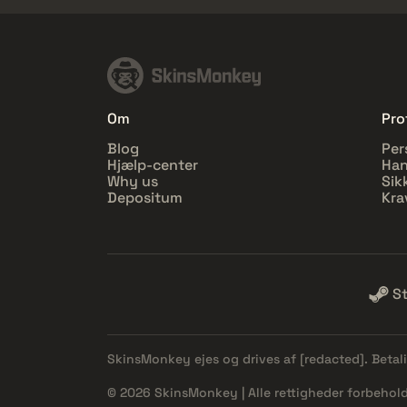
Om
Prof
Blog
Per
Hjælp-center
Han
Why us
Sik
Depositum
Kra
S
SkinsMonkey ejes og drives af
[redacted]
. Beta
© 2026 SkinsMonkey | Alle rettigheder forbehold