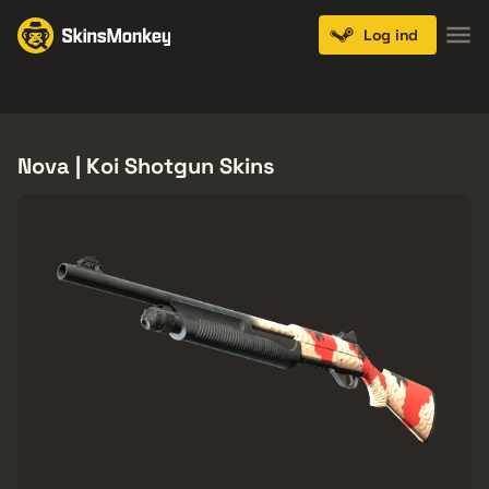
Log ind
Knives
Gloves
Pistols
Rifles
SMGs
Nova | Koi Shotgun Skins