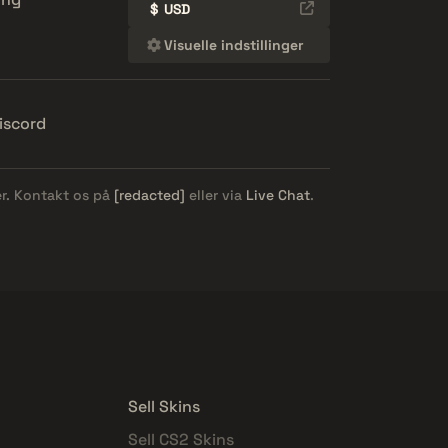
$
USD
Visuelle indstillinger
iscord
er. Kontakt os på
[redacted]
eller via
Live Chat
.
Sell Skins
Sell CS2 Skins