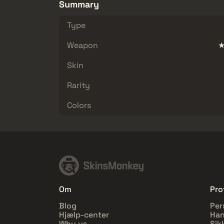
Summary
Type
Weapon
★
Skin
Rarity
Colors
Om
Prof
Blog
Per
Hjælp-center
Han
Why us
Sik