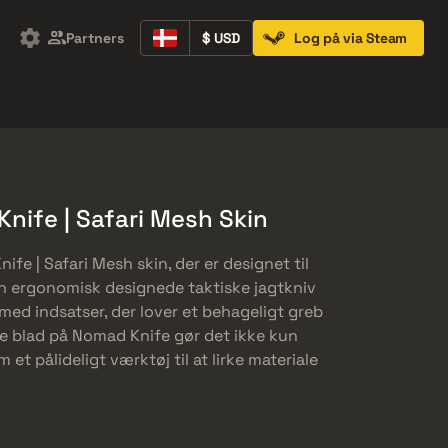
Partners
$ USD
Log på via Steam
Containers
Music Kits
Pins
Patches
nife | Safari Mesh Skin
ife | Safari Mesh skin, der er designet til
en ergonomisk designede taktiske jagtkniv
ed indsatser, der lover et behageligt greb
te blad på Nomad Knife gør det ikke kun
t pålideligt værktøj til at lirke materiale