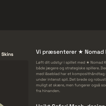
et
Gratis tilbud
Hjælp-center
Mere
SMGs
Heavy
Charms
Agents
Vi præsenterer ★ Nomad K
 Skins
Løft dit udstyr i spillet med ★ Nomad Kn
både jægere og strategiske spillere. D
med låseblad har et komposithåndtag m
under intenst spil. Det brede og robus
muligt at skære, men fungerer også som e
fra hinanden.