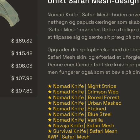
Unikt Safari Mesh-design
Nomad Knife | Safari Mesh-huden anve
nethegn og papudskæringer som skabelo
‘Safari Mesh’-mønster. Dette utrolige de
at tilpasse sig og sætte sit præg på om
$ 169.32
Opgrader din spiloplevelse med det 
$ 115.42
Safari Mesh skin, og efterlad et uforg
Denne enestående taktiske kniv hjælper
$ 108.03
men fungerer også som et bevis på dine
$ 107.92
★ Nomad Knife | Night Stripe
$ 107.81
★ Nomad Knife | Crimson Web
★ Nomad Knife | Boreal Forest
★ Nomad Knife | Urban Masked
★ Nomad Knife | Stained
★ Nomad Knife | Blue Steel
★ Nomad Knife | Vanilla
★ Navaja Knife | Safari Mesh
★ Survival Knife | Safari Mesh
AWP | Safari Mesh