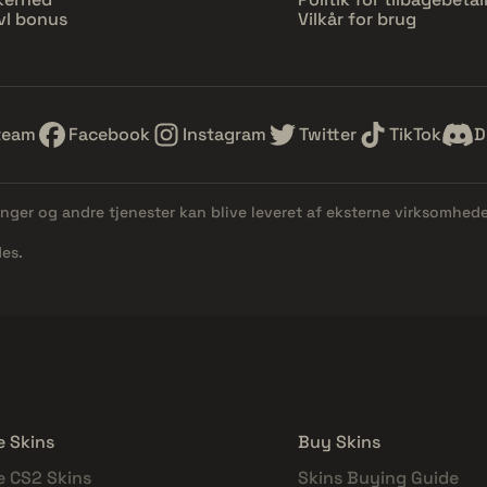
vl bonus
Vilkår for brug
team
Facebook
Instagram
Twitter
TikTok
D
linger og andre tjenester kan blive leveret af eksterne virksomhed
es.
e Skins
Buy Skins
e CS2 Skins
Skins Buying Guide