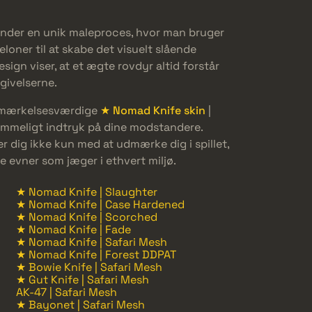
nder en unik maleproces, hvor man bruger
ner til at skabe det visuelt slående
sign viser, at et ægte rovdyr altid forstår
givelserne.
bemærkelsesværdige
★ Nomad Knife skin
|
lemmeligt indtryk på dine modstandere.
 dig ikke kun med at udmærke dig i spillet,
 evner som jæger i ethvert miljø.
★ Nomad Knife | Slaughter
★ Nomad Knife | Case Hardened
★ Nomad Knife | Scorched
★ Nomad Knife | Fade
★ Nomad Knife | Safari Mesh
★ Nomad Knife | Forest DDPAT
★ Bowie Knife | Safari Mesh
★ Gut Knife | Safari Mesh
AK-47 | Safari Mesh
★ Bayonet | Safari Mesh