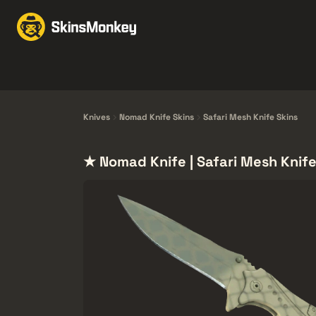
Skind til handel
Mark
Knives
Gloves
Pistols
Rifles
Knives
Nomad Knife Skins
Safari Mesh Knife Skins
★ Nomad Knife | Safari Mesh Knife