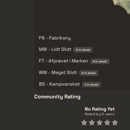
FN - Fabriksny
MW - Lidt Slidt
2 in stock
FT - Afprøvet i Marken
4 in stock
WW - Meget Slidt
2 in stock
BS - Kampvansiret
1 in stock
Community Rating
No Rating Yet
Rated by 0 users