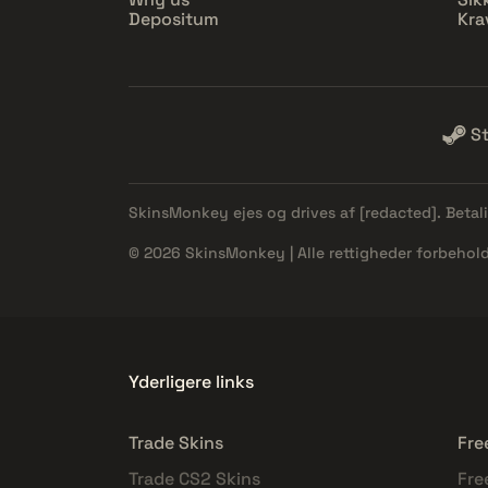
Depositum
Kra
S
SkinsMonkey ejes og drives af
[redacted]
. Beta
© 2026 SkinsMonkey | Alle rettigheder forbehold
Yderligere links
Trade Skins
Fre
Trade CS2 Skins
Fre