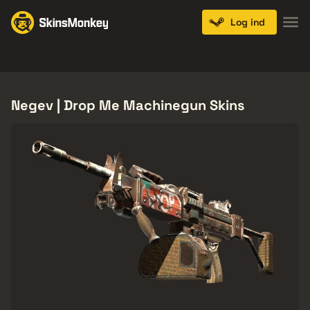
Log ind
Knives
Gloves
Pistols
Rifles
SMGs
Negev | Drop Me Machinegun Skins