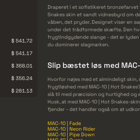
Draperet i et sofistikeret bronzefarv
Snakes skin et sandt vidnesbyrd om de
våben, det pryder. Designet viser en s
under det trådformede skæfte. Den h
frygtindgydende slange - det er lyden a
$ 541.72
du dominerer slagmarken.
$ 541.17
Slip bæstet løs med MAC
$ 368.01
$ 356.24
Hvorfor nøjes med et almindeligt skin,
frygtløshed med MAC-10 | Hot Snakes? La
$ 281.13
slå til med præcision og hurtighed og 
Husk, at med MAC-10 | Hot Snakes-skin
fjender - det handler også om at udko
MAC-10 | Fade
MAC-10 | Neon Rider
MAC-10 | Pipe Down