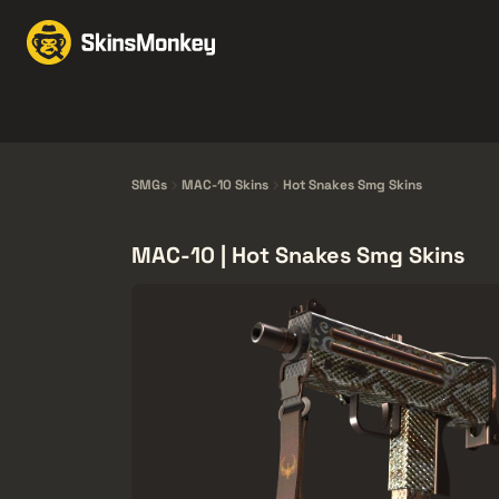
Skind til handel
Mark
Knives
Gloves
Pistols
Rifles
SMGs
MAC-10 Skins
Hot Snakes Smg Skins
MAC-10 | Hot Snakes Smg Skins