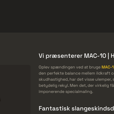
et
Gratis tilbud
Hjælp-center
Mere
SMGs
Heavy
Charms
Agents
Vi præsenterer MAC-10 | 
Oplev spændingen ved at bruge
MAC-1
den perfekte balance mellem ildkraft og
skudhastighed, har det visse ulemper,
betydelig rekyl. Men det, der virkelig får
imponerende specialmaling.
Fantastisk slangeskinds