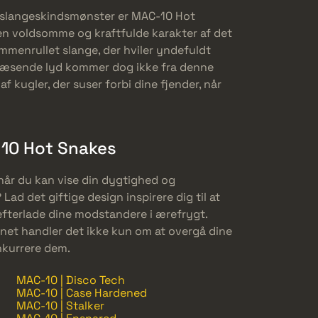
et slangeskindsmønster er MAC-10 Hot
n voldsomme og kraftfulde karakter af det
ammenrullet slange, der hviler yndefuldt
væsende lyd kommer dog ikke fra denne
f kugler, der suser forbi dine fjender, når
-10 Hot Snakes
 når du kan vise din dygtighed og
d det giftige design inspirere dig til at
efterlade dine modstandere i ærefrygt.
net handler det ikke kun om at overgå dine
nkurrere dem.
MAC-10 | Disco Tech
MAC-10 | Case Hardened
MAC-10 | Stalker