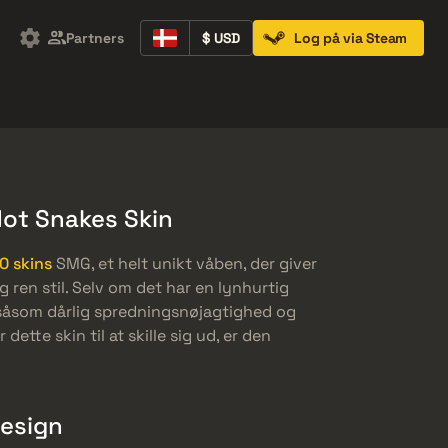
Partners
$ USD
Log på via Steam
Containers
Music Kits
Pins
Patches
Hot Snakes Skin
0 skins
SMG, et helt unikt våben, der giver
 ren stil. Selv om det har en lynhurtig
 såsom dårlig spredningsnøjagtighed og
 dette skin til at skille sig ud, er den
design