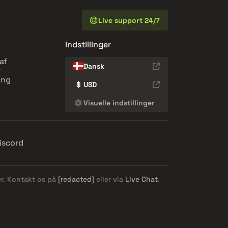
Live support 24/7
Indstillinger
af
Dansk
r
ing
$
USD
Visuelle indstillinger
iscord
er. Kontakt os på
[redacted]
eller via
Live Chat
.