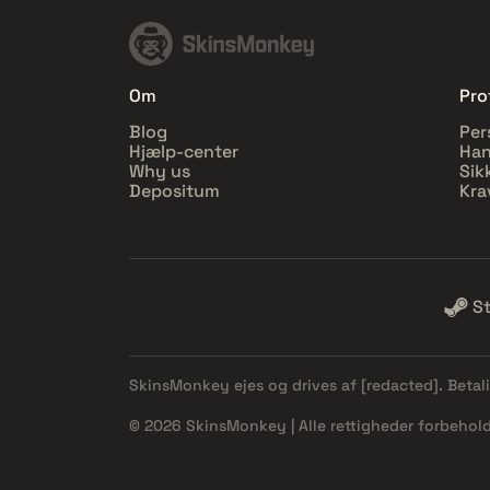
Om
Prof
Blog
Per
Hjælp-center
Han
Why us
Sik
Depositum
Kra
S
SkinsMonkey ejes og drives af
[redacted]
. Beta
© 2026 SkinsMonkey | Alle rettigheder forbehold