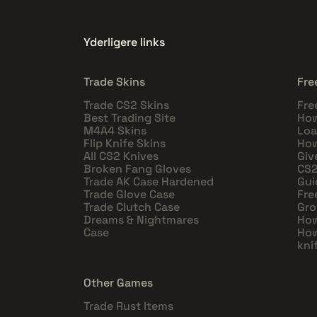
Yderligere links
Trade Skins
Fre
Trade CS2 Skins
Fre
Best Trading Site
How
M4A4 Skins
Loa
Flip Knife Skins
How
All CS2 Knives
Giv
Broken Fang Gloves
CS2
Trade AK Case Hardened
Gui
Trade Glove Case
Fre
Trade Clutch Case
Gro
Dreams & Nightmares
How
Case
How
kni
Other Games
Trade Rust Items