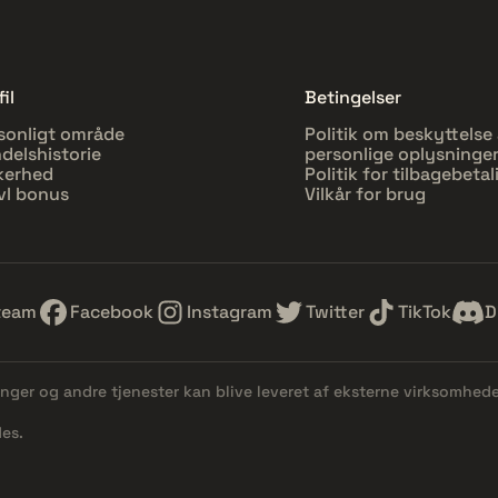
il
Betingelser
sonligt område
Politik om beskyttelse 
delshistorie
personlige oplysninge
kerhed
Politik for tilbagebetal
vl bonus
Vilkår for brug
team
Facebook
Instagram
Twitter
TikTok
D
linger og andre tjenester kan blive leveret af eksterne virksomhed
es.