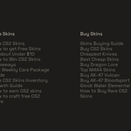
e Skins
Buy Skins
e CS2 Skins
Skins Buying Guide
 to get Free Skins
Buy CS2 Skins
dout Under $10
Cheapest Knives
 to Win CS2 Skins
Best Cheap Skins
eaways
Buy Dragon Lore
 Weekly Care Package
Top M4A4 Skins
de
Buy AK-47 Vulcan
e CS2 Skins Inventory
Buy AK-47 Bloodsport
wth Guide
Glock Water Elemental
 to earn CS2 skins
How to Buy Rare CS2
 to craft free CS2
Skins
fe