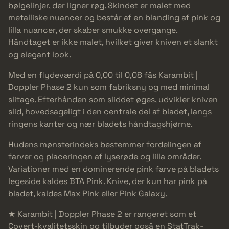
bølgelinjer, der ligner røg. Skindet er malet med
metalliske nuancer og består af en blanding af pink og
lilla nuancer, der skaber smukke overgange.
Håndtaget er ikke malet, hvilket giver kniven et slankt
og elegant look.
Med en flydeværdi på 0,00 til 0,08 fås Karambit |
Doppler Phase 2 kun som fabriksny og med minimal
slitage. Efterhånden som sliddet øges, udvikler kniven
slid, hovedsageligt i den centrale del af bladet, langs
ringens kanter og nær bladets håndtagshjørne.
Hudens mønsterindeks bestemmer fordelingen af
farver og placeringen af lyserøde og lilla områder.
Variationer med en dominerende pink farve på bladets
legeside kaldes BTA Pink. Knive, der kun har pink på
bladet, kaldes Max Pink eller Pink Galaxy.
★ Karambit | Doppler Phase 2 er rangeret som et
Covert-kvalitetsskin og tilbyder også en StatTrak-