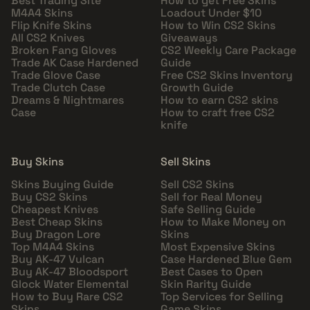
Best Trading Site
How to get Free Skins
M4A4 Skins
Loadout Under $10
Flip Knife Skins
How to Win CS2 Skins
All CS2 Knives
Giveaways
Broken Fang Gloves
CS2 Weekly Care Package
Trade AK Case Hardened
Guide
Trade Glove Case
Free CS2 Skins Inventory
Trade Clutch Case
Growth Guide
Dreams & Nightmares
How to earn CS2 skins
Case
How to craft free CS2
knife
Buy Skins
Sell Skins
Skins Buying Guide
Sell CS2 Skins
Buy CS2 Skins
Sell for Real Money
Cheapest Knives
Safe Selling Guide
Best Cheap Skins
How to Make Money on
Buy Dragon Lore
Skins
Top M4A4 Skins
Most Expensive Skins
Buy AK-47 Vulcan
Case Hardened Blue Gem
Buy AK-47 Bloodsport
Best Cases to Open
Glock Water Elemental
Skin Rarity Guide
How to Buy Rare CS2
Top Services for Selling
Skins
Game Skins