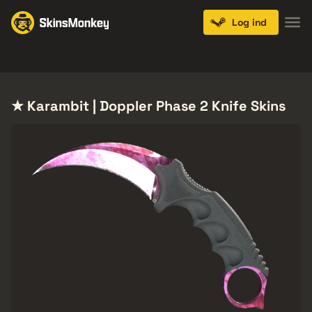
Log ind
Knives
Gloves
Pistols
Rifles
SMGs
★ Karambit | Doppler Phase 2 Knife Skins