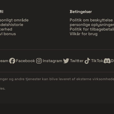
il
Betingelser
sonligt område
Politik om beskyttelse 
delshistorie
personlige oplysninge
kerhed
Politik for tilbagebetal
vl bonus
Vilkår for brug
team
Facebook
Instagram
Twitter
TikTok
D
linger og andre tjenester kan blive leveret af eksterne virksomhed
es.