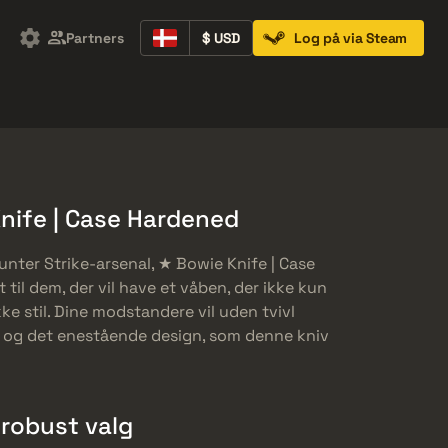
Partners
$ USD
Log på via Steam
Containers
Music Kits
Pins
Patches
nife | Case Hardened
Counter Strike-arsenal, ★ Bowie Knife | Case
 til dem, der vil have et våben, der ikke kun
ke stil. Dine modstandere vil uden tvivl
r og det enestående design, som denne kniv
 robust valg