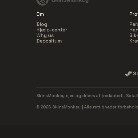
Om
Prof
Blog
Per
Hjælp-center
Han
Why us
Sik
Depositum
Kra
S
SkinsMonkey ejes og drives af
[redacted]
. Beta
© 2026 SkinsMonkey | Alle rettigheder forbehold