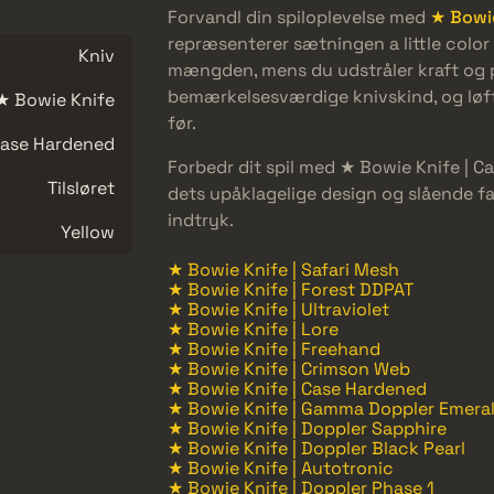
Forvandl din spiloplevelse med
★ Bowie
repræsenterer sætningen a little color 
Kniv
mængden, mens du udstråler kraft og p
bemærkelsesværdige knivskind, og løft
★ Bowie Knife
før.
ase Hardened
Forbedr dit spil med ★ Bowie Knife |
Tilsløret
dets upåklagelige design og slående far
indtryk.
Yellow
★ Bowie Knife | Safari Mesh
★ Bowie Knife | Forest DDPAT
★ Bowie Knife | Ultraviolet
★ Bowie Knife | Lore
★ Bowie Knife | Freehand
★ Bowie Knife | Crimson Web
★ Bowie Knife | Case Hardened
★ Bowie Knife | Gamma Doppler Emera
★ Bowie Knife | Doppler Sapphire
★ Bowie Knife | Doppler Black Pearl
★ Bowie Knife | Autotronic
★ Bowie Knife | Doppler Phase 1