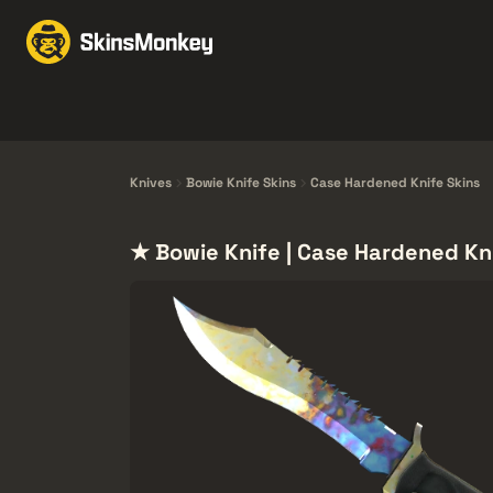
Skind til handel
Mark
Knives
Gloves
Pistols
Rifles
Knives
Bowie Knife Skins
Case Hardened Knife Skins
★ Bowie Knife | Case Hardened Kni