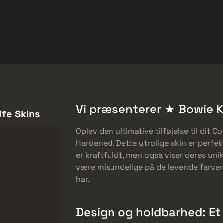
et
Gratis tilbud
Hjælp-center
Mere
SMGs
Heavy
Charms
Agents
Vi præsenterer ★ Bowie K
fe Skins
Oplev den ultimative tilføjelse til dit 
Hardened. Dette utrolige skin er perfekt
er kraftfuldt, men også viser deres unik
være misundelige på de levende farve
har.
Design og holdbarhed: Et