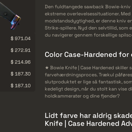
Den fuldtangede sawback Bowie-kniv er
ekstreme overlevelsessituationer. Med 
modstandsdygtighed, er denne kniv en 
Strike-spillere. Nyd den selvtillid, som
du navigerer gennem forskellige spilsc
$ 971.04
$ 272.91
Color Case-Hardened for 
$ 214.96
★ Bowie Knife | Case Hardened skiller s
$ 187.30
farvehærdningsproces. Trækul påføres v
slutproduktet er lige så fantastisk, so
$ 187.10
kedeligt design, når du stolt kan vise 
holdkammerater og dine fjender?
Lidt farve har aldrig ska
Knife | Case Hardened A