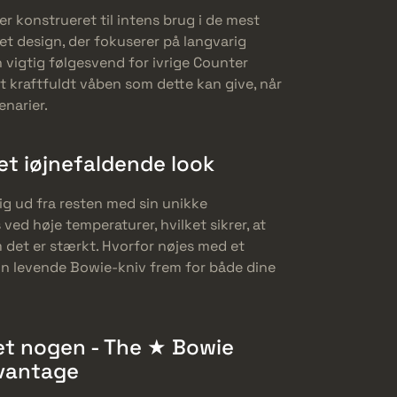
 konstrueret til intens brug i de mest
et design, der fokuserer på langvarig
vigtig følgesvend for ivrige Counter
 et kraftfuldt våben som dette kan give, når
enarier.
et iøjnefaldende look
ig ud fra resten med sin unikke
ed høje temperaturer, hvilket sikrer, at
m det er stærkt. Hvorfor nøjes med et
din levende Bowie-kniv frem for både dine
det nogen - The ★ Bowie
dvantage