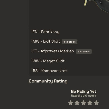
FN - Fabriksny
MW - Lidt Slidt
1 in stock
FT - Afprøvet i Marken
5 in stock
WW - Meget Slidt
BS - Kampvansiret
Community Rating
No Rating Yet
Rated by 0 users