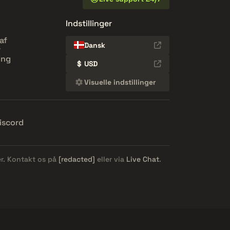
Indstillinger
af
Dansk
r
ing
$
USD
Visuelle indstillinger
iscord
er. Kontakt os på
[redacted]
eller via
Live Chat
.