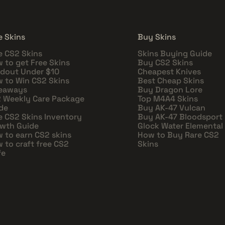
e Skins
Buy Skins
e CS2 Skins
Skins Buying Guide
 to get Free Skins
Buy CS2 Skins
dout Under $10
Cheapest Knives
 to Win CS2 Skins
Best Cheap Skins
eaways
Buy Dragon Lore
 Weekly Care Package
Top M4A4 Skins
de
Buy AK-47 Vulcan
e CS2 Skins Inventory
Buy AK-47 Bloodsport
wth Guide
Glock Water Elemental
 to earn CS2 skins
How to Buy Rare CS2
 to craft free CS2
Skins
fe