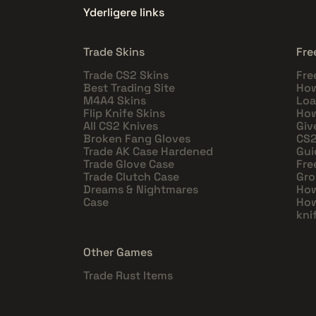
Yderligere links
Trade Skins
Fre
Trade CS2 Skins
Fre
Best Trading Site
How
M4A4 Skins
Loa
Flip Knife Skins
How
All CS2 Knives
Giv
Broken Fang Gloves
CS2
Trade AK Case Hardened
Gui
Trade Glove Case
Fre
Trade Clutch Case
Gro
Dreams & Nightmares
How
Case
How
kni
Other Games
Trade Rust Items