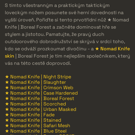
S tímto všestranným a praktickým taktickým
loveckým nožem posunete své herní dovednosti na
vyšší úroveň. Pořiďte si tento prvotřídní nůž ★ Nomad
Knife | Boreal Forest a začněte dominovat hře se
stylem a jistotou. Pamatujte, že pravý duch
outdoorového dobrodružství se skrývá v srdci toho,
kdo se odváží prozkoumat divočinu - a
★ Nomad Knife
skin
| Boreal Forest je tím nejlepším společníkem, který
vás na této cestě doprovodí.
★ Nomad Knife | Night Stripe
★ Nomad Knife | Slaughter
★ Nomad Knife | Crimson Web
★ Nomad Knife | Case Hardened
★ Nomad Knife | Boreal Forest
★ Nomad Knife | Scorched
★ Nomad Knife | Urban Masked
★ Nomad Knife | Fade
★ Nomad Knife | Stained
★ Nomad Knife | Safari Mesh
★ Nomad Knife | Blue Steel