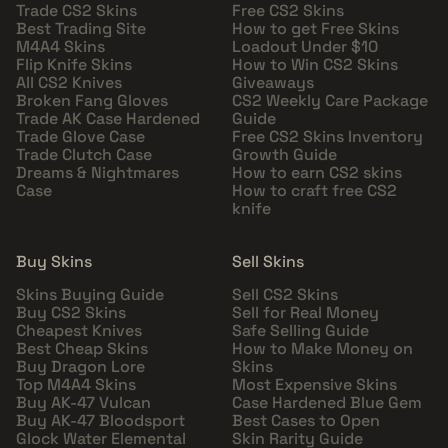
Trade CS2 Skins
Free CS2 Skins
Best Trading Site
How to get Free Skins
M4A4 Skins
Loadout Under $10
Flip Knife Skins
How to Win CS2 Skins
All CS2 Knives
Giveaways
Broken Fang Gloves
CS2 Weekly Care Package
Trade AK Case Hardened
Guide
Trade Glove Case
Free CS2 Skins Inventory
Trade Clutch Case
Growth Guide
Dreams & Nightmares
How to earn CS2 skins
Case
How to craft free CS2
knife
Buy Skins
Sell Skins
Skins Buying Guide
Sell CS2 Skins
Buy CS2 Skins
Sell for Real Money
Cheapest Knives
Safe Selling Guide
Best Cheap Skins
How to Make Money on
Buy Dragon Lore
Skins
Top M4A4 Skins
Most Expensive Skins
Buy AK-47 Vulcan
Case Hardened Blue Gem
Buy AK-47 Bloodsport
Best Cases to Open
Glock Water Elemental
Skin Rarity Guide