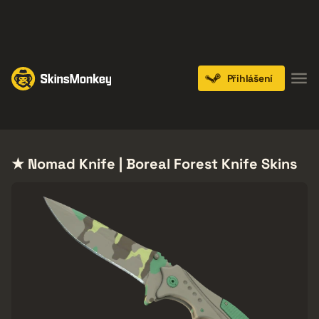
PLAY NOW
ENDS IN:
14 DAYS
Přihlášení
Knives
Gloves
Pistols
Rifles
SMGs
★ Nomad Knife | Boreal Forest Knife Skins