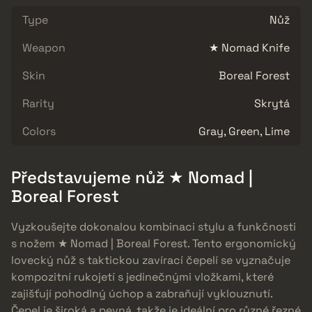
Type
Nůž
Weapon
★ Nomad Knife
Skin
Boreal Forest
Rarity
Skrytá
Colors
Gray, Green, Lime
Představujeme nůž ★ Nomad |
Boreal Forest
Vyzkoušejte dokonalou kombinaci stylu a funkčnosti
s nožem ★ Nomad | Boreal Forest. Tento ergonomický
lovecký nůž s taktickou zavírací čepelí se vyznačuje
kompozitní rukojetí s jedinečnými vložkami, které
zajišťují pohodlný úchop a zabraňují vyklouznutí.
Čepel je široká a pevná, takže je ideální pro různé řezné