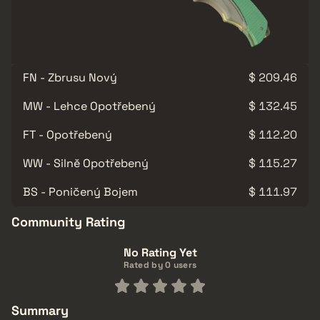
FN - Zbrusu Nový
$ 209.46
MW - Lehce Opotřebený
$ 132.45
FT - Opotřebený
$ 112.20
WW - Silně Opotřebený
$ 115.27
BS - Poničený Bojem
$ 111.97
Community Rating
No Rating Yet
Rated by 0 users
Summary