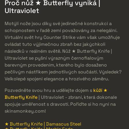
Proč nůž ★ Butterfly vyniká |
Ultraviolet
Motýlí nože jsou díky své jedinečné konstrukci a
schopnostem v řadě zemí považovány za nelegální.
Virtuální svět hry Counter Strike vám však umožňuje
ovládat tuto výjimečnou zbraň bez jakýchkoli
následků v reálném světě. Nůž ★ Butterfly Knife |
Ultraviolet se pyšní výrazným černofialovým
barevným provedením, kterého bylo dosaženo
pečlivým nástřikem jednotlivých součástí. Výsledek?
Velkolepé spojení elegance a hrozivého záměru.
Pozvedněte svou hru a udělejte dojem s
kůží ★
Butterfly Knife
| Ultraviolet - zbraní, která dokonale
spojuje uměřenost s dravostí. Pořiďte si ho nyní na
skinsmonkey.com!
★ Butterfly Knife | Damascus Steel