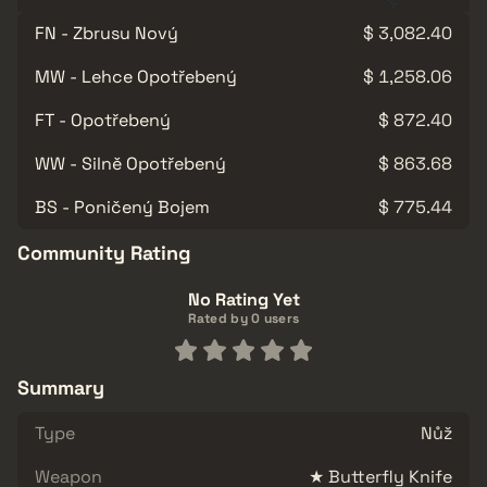
FN - Zbrusu Nový
$ 3,082.40
MW - Lehce Opotřebený
$ 1,258.06
FT - Opotřebený
$ 872.40
WW - Silně Opotřebený
$ 863.68
BS - Poničený Bojem
$ 775.44
Community Rating
No Rating Yet
Rated by 0 users
Summary
Type
Nůž
Weapon
★ Butterfly Knife