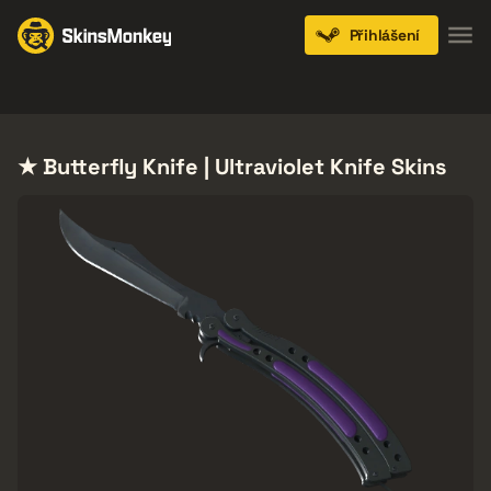
Přihlášení
Knives
Gloves
Pistols
Rifles
SMGs
★ Butterfly Knife | Ultraviolet Knife Skins