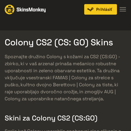
Prihlásiť
Knives
Gloves
Pistols
Rifles
SMGs
Colony CS2 (CS: GO) Skins
Spoznajte družino Colony s kožami za CS2 (CS:GO) -
zbirko, ki v vaš arzenal prinaša mešanico robustne
uporabnosti in zeleno obarvane estetike. Ta družina
vključuje vsestranski FAMAS | Colony za strelce s
puško, kultno dvojno Berettovo | Colony za tiste, ki
raje uporabljajo dvoročno orožje, in zmogljiv AUG |
Colony za uporabnike natančnega streljanja.
Skini za Colony CS2 (CS:GO)