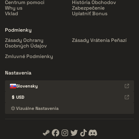
Centrum pomoci
História Obchodov
Why us
Zabezpečenie
Vklad
Uplatniť Bonus
Podmienky
Zásady Ochrany
Zásady Vrátenia Peňazí
Osobných Údajov
Zmluvné Podmienky
Nastavenia
Slovensky
$
USD
Vizuálne Nastavenia