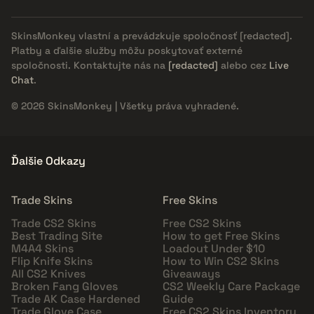
SkinsMonkey vlastní a prevádzkuje spoločnosť
[redacted]
.
Platby a ďalšie služby môžu poskytovať externé
spoločnosti. Kontaktujte nás na
[redacted]
alebo cez
Live
Chat
.
© 2026 SkinsMonkey | Všetky práva vyhradené.
Ďalšie Odkazy
Trade Skins
Free Skins
Trade CS2 Skins
Free CS2 Skins
Best Trading Site
How to get Free Skins
M4A4 Skins
Loadout Under $10
Flip Knife Skins
How to Win CS2 Skins
All CS2 Knives
Giveaways
Broken Fang Gloves
CS2 Weekly Care Package
Trade AK Case Hardened
Guide
Trade Glove Case
Free CS2 Skins Inventory