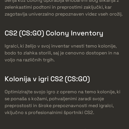
Serija kož Colony uporablja enobarvni slog slikanja z
zelenkastimi podtoni in preprostimi zaključki, kar
zagotavlja univerzalno prepoznaven videz vseh orožij.
CS2 (CS:GO) Colony Inventory
Igralci, ki želijo v svoj inventar vnesti temo kolonije,
bodo to zlahka storili, saj je cenovno dostopen in na
voljo na različnih trgih.
Kolonija v igri CS2 (CS:GO)
Optimizirajte svojo igro z opremo na temo kolonije, ki
se ponaša s kožami, pohvaljenimi zaradi svoje
preprostosti in široke prepoznavnosti med igralci,
vključno s profesionalnimi športniki CS2.