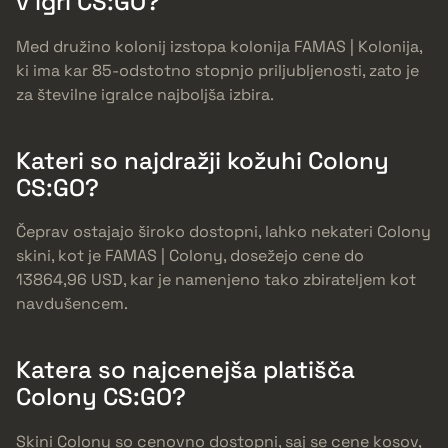
v igri CS:GO?
Med družino kolonij izstopa kolonija FAMAS | Kolonija,
ki ima kar 85-odstotno stopnjo priljubljenosti, zato je
za številne igralce najboljša izbira.
Kateri so najdražji kožuhi Colony
CS:GO?
Čeprav ostajajo široko dostopni, lahko nekateri Colony
skini, kot je FAMAS | Colony, dosežejo cene do
13864,96 USD, kar je namenjeno tako zbirateljem kot
navdušencem.
Katera so najcenejša platišča
Colony CS:GO?
Skini Colony so cenovno dostopni, saj se cene kosov,