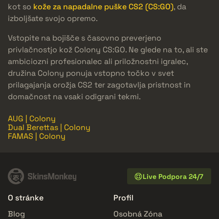
kot so
kože za napadalne puške CS2 (CS:GO)
, da
izboljšate svojo opremo.
Vstopite na bojišče s časovno preverjeno
privlačnostjo kož Colony CS:GO. Ne glede na to, ali ste
ambiciozni profesionalec ali priložnostni igralec,
družina Colony ponuja vstopno točko v svet
prilagajanja orožja CS2 ter zagotavlja pristnost in
domačnost na vsaki odigrani tekmi.
AUG | Colony
Dual Berettas | Colony
FAMAS | Colony
Live Podpora 24/7
O stránke
Profil
Blog
Osobná Zóna