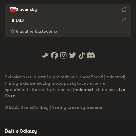
Slovensky
$
USD
Vizuálne Nastavenia
SkinsMonkey vlastní a prevádzkuje spoločnosť
[redacted]
.
Platby a ďalšie služby môžu poskytovať externé
spoločnosti. Kontaktujte nás na
[redacted]
alebo cez
Live
Chat
.
© 2026 SkinsMonkey | Všetky práva vyhradené.
Ďalšie Odkazy