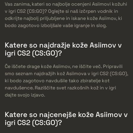
Vas zanima, kateri so najbolje ocenjeni Asiimovi kožuhi
v igri CS2 (CS:GO)? Oglejte si naš izčrpen vodnik in
odkrijte najbolj priljubljene in iskane kože Asiimov, ki
bodo zagotovo izboljšale vaše igranje in slog.
Katere so najdražje kože Asiimov v
igri CS2 (CS:GO)?
Če iščete drage kože Asiimov, ne iščite več. Pripravili
smo seznam najdražjih kož Asiimova v igri CS2 (CS:GO),
ki bodo zagotovo navdušile tako zbiratelje kot
navdušence. Raziščite svet razkošnih kož in v igri
dajte svojo izjavo.
Katere so najcenejše kože Asiimov v
igri CS2 (CS:GO)?