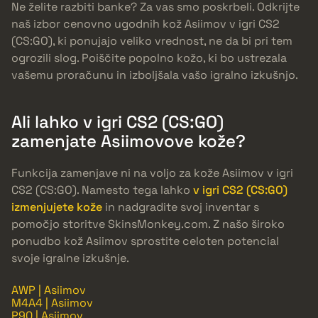
Ne želite razbiti banke? Za vas smo poskrbeli. Odkrijte
naš izbor cenovno ugodnih kož Asiimov v igri CS2
(CS:GO), ki ponujajo veliko vrednost, ne da bi pri tem
ogrozili slog. Poiščite popolno kožo, ki bo ustrezala
vašemu proračunu in izboljšala vašo igralno izkušnjo.
Ali lahko v igri CS2 (CS:GO)
zamenjate Asiimovove kože?
Funkcija zamenjave ni na voljo za kože Asiimov v igri
CS2 (CS:GO). Namesto tega lahko
v igri CS2 (CS:GO)
izmenjujete kože
in nadgradite svoj inventar s
pomočjo storitve SkinsMonkey.com. Z našo široko
ponudbo kož Asiimov sprostite celoten potencial
svoje igralne izkušnje.
AWP | Asiimov
M4A4 | Asiimov
P90 | Asiimov