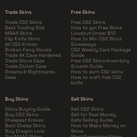
Trade Skins
Free Skins
Trade CS2 Skins
Free CS2 Skins
Best Trading Site
How to get Free Skins
M4A4 Skins
Loadout Under $10
Flip Knife Skins
How to Win CS2 Skins
All CS2 Knives
Giveaways
Broken Fang Gloves
CS2 Weekly Care Package
Trade AK Case Hardened
Guide
Trade Glove Case
Free CS2 Skins Inventory
Trade Clutch Case
Growth Guide
Dreams & Nightmares
How to earn CS2 skins
Case
How to craft free CS2
knife
Buy Skins
Sell Skins
Skins Buying Guide
Sell CS2 Skins
Buy CS2 Skins
Sell for Real Money
Cheapest Knives
Safe Selling Guide
Best Cheap Skins
How to Make Money on
Buy Dragon Lore
Skins
Top M4A4 Skins
Most Expensive Skins