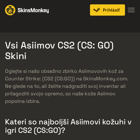
Prihlásiť
Knives
Gloves
Pistols
Rifles
SMGs
Vsi Asiimov CS2 (CS: GO)
Skini
Oglejte si našo obsežno zbirko Asiimovovih kož za
Counter Strike: (CS2 (CS:GO)) na SkinsMonkey.com.
Ne glede na to, ali želite nadgraditi svoj inventar ali
prilagoditi svojo opremo, so naše kože Asiimov
popolna izbira.
Kateri so najboljši Asiimovi kožuhi v
igri CS2 (CS:GO)?