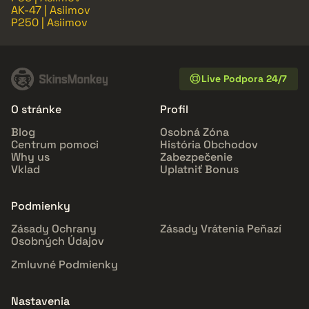
AK-47 | Asiimov
P250 | Asiimov
Live Podpora 24/7
O stránke
Profil
Blog
Osobná Zóna
Centrum pomoci
História Obchodov
Why us
Zabezpečenie
Vklad
Uplatniť Bonus
Podmienky
Zásady Ochrany
Zásady Vrátenia Peňazí
Osobných Údajov
Zmluvné Podmienky
Nastavenia