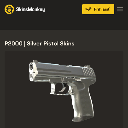
Prihlásiť
Knives
Gloves
Pistols
Rifles
SMGs
P2000 | Silver Pistol Skins