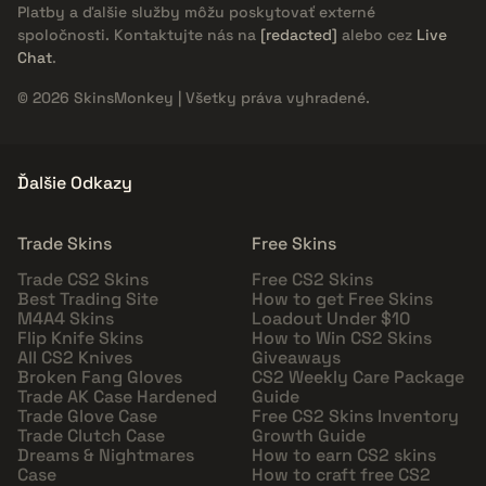
Platby a ďalšie služby môžu poskytovať externé
spoločnosti. Kontaktujte nás na
[redacted]
alebo cez
Live
Chat
.
© 2026 SkinsMonkey | Všetky práva vyhradené.
Ďalšie Odkazy
Trade Skins
Free Skins
Trade CS2 Skins
Free CS2 Skins
Best Trading Site
How to get Free Skins
M4A4 Skins
Loadout Under $10
Flip Knife Skins
How to Win CS2 Skins
All CS2 Knives
Giveaways
Broken Fang Gloves
CS2 Weekly Care Package
Trade AK Case Hardened
Guide
Trade Glove Case
Free CS2 Skins Inventory
Trade Clutch Case
Growth Guide
Dreams & Nightmares
How to earn CS2 skins
Case
How to craft free CS2