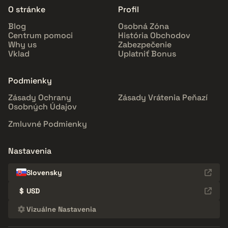
O stránke
Profil
Blog
Osobná Zóna
Centrum pomoci
História Obchodov
Why us
Zabezpečenie
Vklad
Uplatniť Bonus
Podmienky
Zásady Ochrany
Zásady Vrátenia Peňazí
Osobných Údajov
Zmluvné Podmienky
Nastavenia
Slovensky
$
USD
Vizuálne Nastavenia