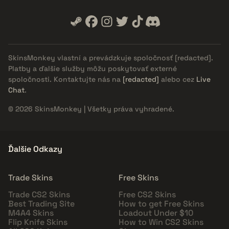
SkinsMonkey vlastní a prevádzkuje spoločnosť
[redacted]
.
Platby a ďalšie služby môžu poskytovať externé
spoločnosti. Kontaktujte nás na
[redacted]
alebo cez
Live
Chat
.
© 2026 SkinsMonkey | Všetky práva vyhradené.
Ďalšie Odkazy
Trade Skins
Free Skins
Trade CS2 Skins
Free CS2 Skins
Best Trading Site
How to get Free Skins
M4A4 Skins
Loadout Under $10
Flip Knife Skins
How to Win CS2 Skins