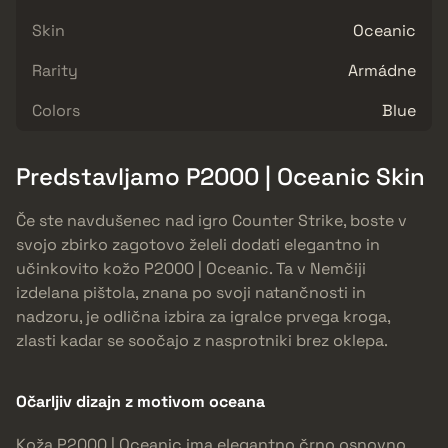
Skin
Oceanic
Rarity
Armádne
Colors
Blue
Predstavljamo P2000 | Oceanic Skin
Če ste navdušenec nad igro Counter Strike, boste v
svojo zbirko zagotovo želeli dodati elegantno in
učinkovito kožo P2000 | Oceanic. Ta v Nemčiji
izdelana pištola, znana po svoji natančnosti in
nadzoru, je odlična izbira za igralce prvega kroga,
zlasti kadar se soočajo z nasprotniki brez oklepa.
Očarljiv dizajn z motivom oceana
Koža P2000 | Oceanic ima elegantno črno osnovno