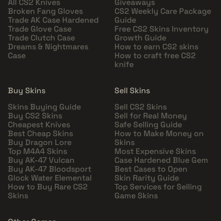
All CS2 Knives
Giveaways
Broken Fang Gloves
CS2 Weekly Care Package
Trade AK Case Hardened
Guide
Trade Glove Case
Free CS2 Skins Inventory
Trade Clutch Case
Growth Guide
Dreams & Nightmares
How to earn CS2 skins
Case
How to craft free CS2
knife
Buy Skins
Sell Skins
Skins Buying Guide
Sell CS2 Skins
Buy CS2 Skins
Sell for Real Money
Cheapest Knives
Safe Selling Guide
Best Cheap Skins
How to Make Money on
Buy Dragon Lore
Skins
Top M4A4 Skins
Most Expensive Skins
Buy AK-47 Vulcan
Case Hardened Blue Gem
Buy AK-47 Bloodsport
Best Cases to Open
Glock Water Elemental
Skin Rarity Guide
How to Buy Rare CS2
Top Services for Selling
Skins
Game Skins