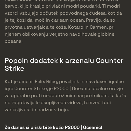
barvo, ki jo krasijo privlačni modri poudarki. Ti modri
vzorci vzbujajo občutek podvodnega čudesa, kot da
je tej koži dal moč in čar sam ocean. Pravijo, da so
prvotna ustvarjalca te kože, Kotaro in Carmen, pri
njenem oblikovanju verjetno navdihovale globine
oceana.
Popoln dodatek k arzenalu Counter
Strike
Kot je omenil Felix Riley, poveljnik in navdušen igralec
igre Counter Strike, je P2000 | Oceanic idealno orožje
za uporabo proti neoboroženim nasprotnikom. Ta koža
ne zagotavlja le osupljivega videza, temveč tudi
zanesljivost in nadzor v boju.
Že danes si priskrbite kožo P2000 | Oceanic!