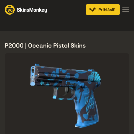
Prihlásiť
Knives
Gloves
Pistols
Rifles
SMGs
P2000 | Oceanic Pistol Skins