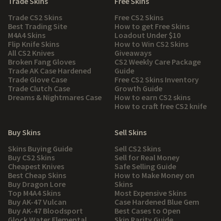
Trade Skins
Free Skins
Trade CS2 Skins
Free CS2 Skins
Best Trading Site
How to get Free Skins
M4A4 Skins
Loadout Under $10
Flip Knife Skins
How to Win CS2 Skins
All CS2 Knives
Giveaways
Broken Fang Gloves
CS2 Weekly Care Package
Trade AK Case Hardened
Guide
Trade Glove Case
Free CS2 Skins Inventory
Trade Clutch Case
Growth Guide
Dreams & Nightmares Case
How to earn CS2 skins
How to craft free CS2 knife
Buy Skins
Sell Skins
Skins Buying Guide
Sell CS2 Skins
Buy CS2 Skins
Sell for Real Money
Cheapest Knives
Safe Selling Guide
Best Cheap Skins
How to Make Money on
Buy Dragon Lore
Skins
Top M4A4 Skins
Most Expensive Skins
Buy AK-47 Vulcan
Case Hardened Blue Gem
Buy AK-47 Bloodsport
Best Cases to Open
Glock Water Elemental
Skin Rarity Guide