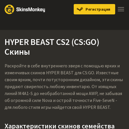
Регистрация
Knives
Gloves
Pistols
Rifles
SMGs
HYPER BEAST CS2 (CS:GO)
Скины
Раскройте в себе внутреннего зверя с помощью ярких и
изменчивых скинов HYPER BEAST для CS:GO. Известные
своим ярким, почти потусторонним дизайном, эти скины
придают свирепость любому инвентарю. От изящных
линий M4A1-S до необработанной мощи AWP, не забывая
об огромной силе Nova и острой точности Five-SeveN -
для любого стиля игры найдется свой HYPER BEAST.
Характеристики скинов семейства