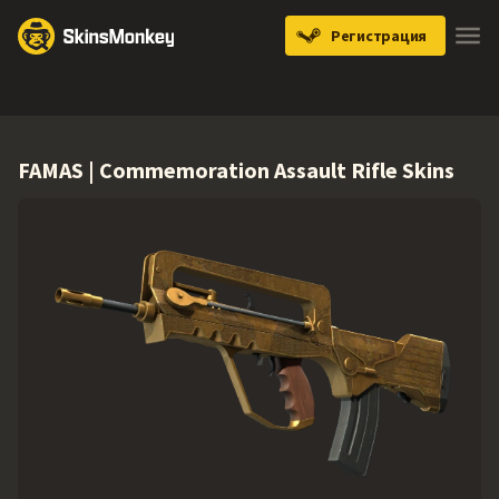
Регистрация
Knives
Gloves
Pistols
Rifles
SMGs
FAMAS | Commemoration Assault Rifle Skins