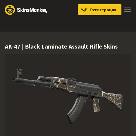
Регистрация
Knives
Gloves
Pistols
Rifles
SMGs
AK-47 | Black Laminate Assault Rifle Skins