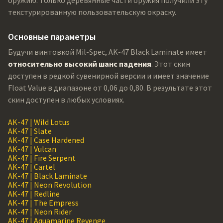
оружию. Только деревянные части оружия получили эту
текстурированную пользовательскую окраску.
Основные параметры
Будучи винтовкой Mil-Spec, AK-47 Black Laminate имеет
относительно высокий шанс падения
. Этот скин
доступен в редкой сувенирной версии и имеет значение
Float Value в диапазоне от 0,06 до 0,80. В результате этот
скин доступен в любых условиях.
AK-47 | Wild Lotus
AK-47 | Slate
AK-47 | Case Hardened
AK-47 | Vulcan
AK-47 | Fire Serpent
AK-47 | Cartel
AK-47 | Black Laminate
AK-47 | Neon Revolution
AK-47 | Redline
AK-47 | The Empress
AK-47 | Neon Rider
AK-47 | Aquamarine Revenge