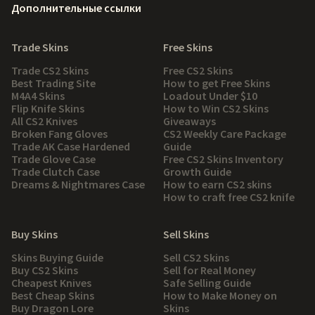
Дополнительные ссылки
Trade Skins
Free Skins
Trade CS2 Skins
Free CS2 Skins
Best Trading Site
How to get Free Skins
M4A4 Skins
Loadout Under $10
Flip Knife Skins
How to Win CS2 Skins
All CS2 Knives
Giveaways
Broken Fang Gloves
CS2 Weekly Care Package
Trade AK Case Hardened
Guide
Trade Glove Case
Free CS2 Skins Inventory
Trade Clutch Case
Growth Guide
Dreams & Nightmares Case
How to earn CS2 skins
How to craft free CS2 knife
Buy Skins
Sell Skins
Skins Buying Guide
Sell CS2 Skins
Buy CS2 Skins
Sell for Real Money
Cheapest Knives
Safe Selling Guide
Best Cheap Skins
How to Make Money on
Buy Dragon Lore
Skins