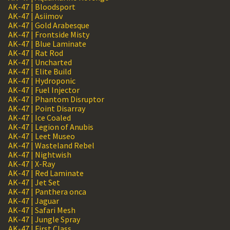
AK-47 | Bloodsport
AK-47 | Asiimov
AK-47 | Gold Arabesque
AK-47 | Frontside Misty
AK-47 | Blue Laminate
AK-47 | Rat Rod
AK-47 | Uncharted
AK-47 | Elite Build
AK-47 | Hydroponic
AK-47 | Fuel Injector
AK-47 | Phantom Disruptor
AK-47 | Point Disarray
AK-47 | Ice Coaled
AK-47 | Legion of Anubis
AK-47 | Leet Museo
AK-47 | Wasteland Rebel
AK-47 | Nightwish
AK-47 | X-Ray
AK-47 | Red Laminate
AK-47 | Jet Set
AK-47 | Panthera onca
AK-47 | Jaguar
AK-47 | Safari Mesh
AK-47 | Jungle Spray
AK-47 | First Class