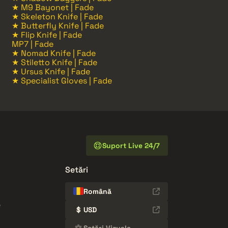
★ M9 Bayonet | Fade
★ Skeleton Knife | Fade
★ Butterfly Knife | Fade
★ Flip Knife | Fade
MP7 | Fade
★ Nomad Knife | Fade
★ Stiletto Knife | Fade
★ Ursus Knife | Fade
★ Specialist Gloves | Fade
Suport Live 24/7
Setări
Română
e
$
USD
Setări Vizuale