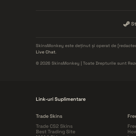
S
SkinsMonkey este deținut și operat de
[redacte
Live Chat
.
© 2026 SkinsMonkey | Toate Drepturile sunt Rez
Link-uri Suplimentare
Trade Skins
Fre
Trade CS2 Skins
Fre
Best Trading Site
How