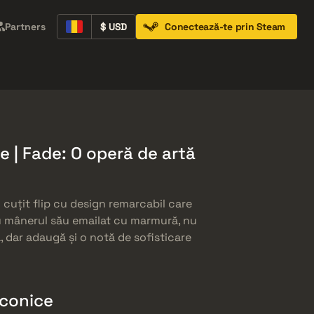
Partners
$ USD
Conectează-te prin Steam
Containers
Music Kits
Pins
Patches
e | Fade: O operă de artă
 cuțit flip cu design remarcabil care
 Cu mânerul său emailat cu marmură, nu
 dar adaugă și o notă de sofisticare
 conice