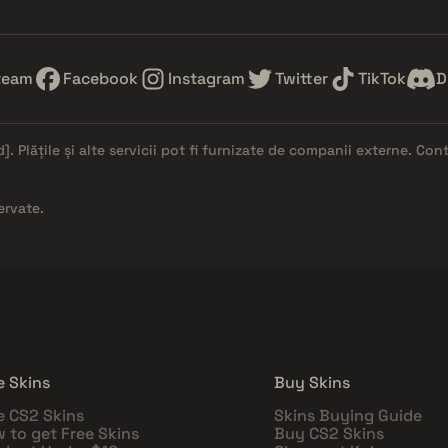
team
Facebook
Instagram
Twitter
TikTok
D
d]
. Plățile și alte servicii pot fi furnizate de companii externe. Co
ervate.
e Skins
Buy Skins
e CS2 Skins
Skins Buying Guide
 to get Free Skins
Buy CS2 Skins