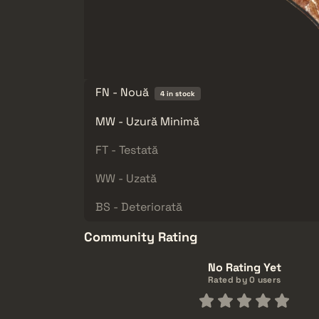
FN - Nouă
4 in stock
MW - Uzură Minimă
FT - Testată
WW - Uzată
BS - Deteriorată
Community Rating
No Rating Yet
Rated by 0 users