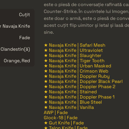
este o piesă de conversație rafinată ca
Counter-Strike. În cuvintele lui Imogen
Cuțit
este doar o armă, este o piesă de conve
acest cuțit flip uimitor și letal și lasă
 Navaja Knife
sine.
Fade
★ Navaja Knife | Safari Mesh
Clandestin(ă)
★ Navaja Knife | Ultraviolet
★ Navaja Knife | Slaughter
Orange, Red
★ Navaja Knife | Tiger Tooth
★ Navaja Knife | Urban Masked
★ Navaja Knife | Crimson Web
★ Navaja Knife | Doppler Ruby
★ Navaja Knife | Doppler Black Pearl
★ Navaja Knife | Doppler Phase 2
★ Navaja Knife | Stained
★ Navaja Knife | Doppler Phase 1
★ Navaja Knife | Blue Steel
★ Navaja Knife | Vanilla
AWP | Fade
Glock-18 | Fade
★ Gut Knife | Fade
★ Talon Knife | Fade