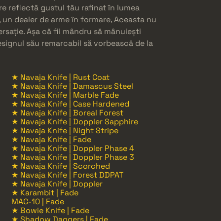
re reflectă gustul tău rafinat în lumea
, un dealer de arme în formare, Aceasta nu
rsație. Așa că fii mândru să mânuiești
 designul său remarcabil să vorbească de la
★ Navaja Knife | Rust Coat
★ Navaja Knife | Damascus Steel
★ Navaja Knife | Marble Fade
★ Navaja Knife | Case Hardened
★ Navaja Knife | Boreal Forest
★ Navaja Knife | Doppler Sapphire
★ Navaja Knife | Night Stripe
★ Navaja Knife | Fade
★ Navaja Knife | Doppler Phase 4
★ Navaja Knife | Doppler Phase 3
★ Navaja Knife | Scorched
★ Navaja Knife | Forest DDPAT
★ Navaja Knife | Doppler
★ Karambit | Fade
MAC-10 | Fade
★ Bowie Knife | Fade
★ Shadow Daggers | Fade