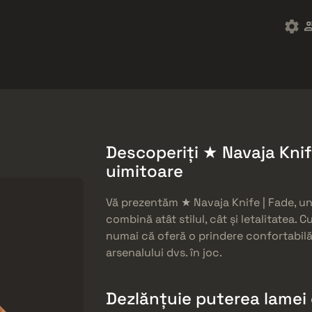
ket
Gratuități
Centrul de Ajutor
Mai mult
SMGs
Heavy
Charms
Agents
Descoperiți ★ Navaja Knif
uimitoare
Vă prezentăm ★ Navaja Knife | Fade, un
combină atât stilul, cât și letalitatea.
numai că oferă o prindere confortabilă,
arsenalului dvs. în joc.
Dezlănțuie puterea lamei