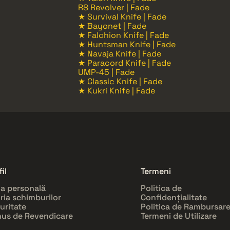
R8 Revolver | Fade
★ Survival Knife | Fade
★ Bayonet | Fade
★ Falchion Knife | Fade
★ Huntsman Knife | Fade
★ Navaja Knife | Fade
★ Paracord Knife | Fade
UMP-45 | Fade
★ Classic Knife | Fade
★ Kukri Knife | Fade
il
Termeni
a personală
Politica de
oria schimburilor
Confidențialitate
uritate
Politica de Rambursar
us de Revendicare
Termeni de Utilizare