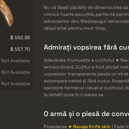
Nu vă lăsați păcăliți de dimensiunea sa
conică foarte ascuțită, perfectă pentr
adversarilor dvs. Meșteșugul remarcabil
tăișul letal pentru mult timp.
$ 162.38
Admirați vopsirea fără cu
$ 157.70
Adevărata frumusețe a cuțitului ★ Nava
Not Available
extraordinară. Cuțitul a fost pictat me
Not Available
vopselelor transparente peste un strat
estompare neted și fără cusur. Aceast
Not Available
sporește farmecul vizual al cuțitului, d
la detalii puse în crearea sa.
O armă și o piesă de conve
Posedarea
★ Navaja Knife skin
| Fade î