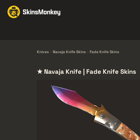
Schimbă Skin-uri
Mar
Knives
Gloves
Pistols
Rifles
Knives
Navaja Knife Skins
Fade Knife Skins
★ Navaja Knife | Fade Knife Skins