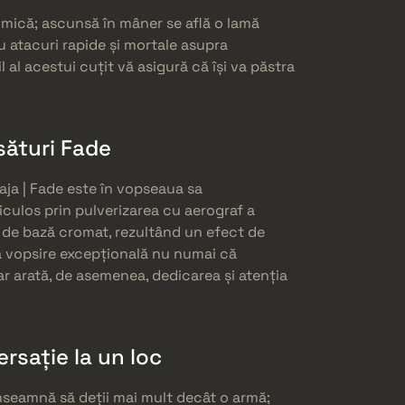
 mică; ascunsă în mâner se află o lamă
u atacuri rapide și mortale asupra
 al acestui cuțit vă asigură că își va păstra
sături Fade
ja | Fade este în vopseaua sa
ticulos prin pulverizarea cu aerograf a
 de bază cromat, rezultând un efect de
ă vopsire excepțională nu numai că
ar arată, de asemenea, dedicarea și atenția
rsație la un loc
nseamnă să deții mai mult decât o armă;