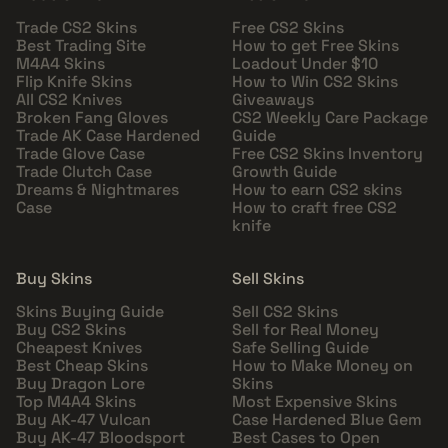
Trade CS2 Skins
Free CS2 Skins
Best Trading Site
How to get Free Skins
M4A4 Skins
Loadout Under $10
Flip Knife Skins
How to Win CS2 Skins
All CS2 Knives
Giveaways
Broken Fang Gloves
CS2 Weekly Care Package
Trade AK Case Hardened
Guide
Trade Glove Case
Free CS2 Skins Inventory
Trade Clutch Case
Growth Guide
Dreams & Nightmares
How to earn CS2 skins
Case
How to craft free CS2
knife
Buy Skins
Sell Skins
Skins Buying Guide
Sell CS2 Skins
Buy CS2 Skins
Sell for Real Money
Cheapest Knives
Safe Selling Guide
Best Cheap Skins
How to Make Money on
Buy Dragon Lore
Skins
Top M4A4 Skins
Most Expensive Skins
Buy AK-47 Vulcan
Case Hardened Blue Gem
Buy AK-47 Bloodsport
Best Cases to Open