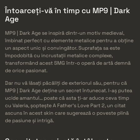
Întoarceți-vă în timp cu MP9 | Dark
Age
MP9 | Dark Age se inspiră dintr-un motiv medieval,
îmbinat perfect cu elemente metalice pentru a obține
un aspect unic și convingător. Suprafața sa este
împodobită cu incrustații metalice complexe,
transformând acest SMG într-o operă de artă demnă
de orice pasionat.
Dar nu vă lăsați păcăliți de exteriorul său, pentru că
MP9 | Dark Age deține un secret întunecat. I-aș putea
ucide amantul… poate că asta ți-ar aduce ceva timp
cu Valeria, șoptește A Father’s Love Part 2, un citat
ascuns în acest skin care sugerează o poveste plină
de pasiune și intrigă.