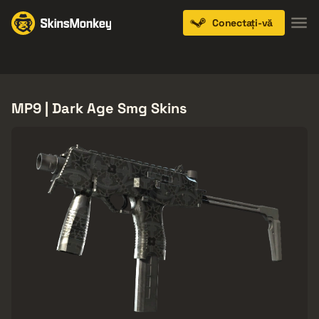
Conectați-vă
Knives
Gloves
Pistols
Rifles
SMGs
MP9 | Dark Age Smg Skins