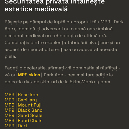
Securitatea privată întâlnește
estetica medievală
Pășește pe câmpul de luptă cu propriul tău MP9 | Dark
Age și domină-ți adversarii cu o armă care îmbină
designul medieval cu tehnologia de ultimă oră.
Combinația dintre excelența fabricării elvețiene și un
aspect de neuitat diferențiază cu adevărat această
piele.
Faceți o declarație, afirmați-vă dominația și răsfățați-
vă cu
MP9 skins
| Dark Age - cea mai tare adiție la
colecția dvs. de skin-uri de la SkinsMonkey.com.
MP9 | Rose Iron
MP9 | Capillary
MP9 | Mount Fuji
MP9 | Black Sand
MP9 | Sand Scale
MP9 | Food Chain
MP9 | Dart