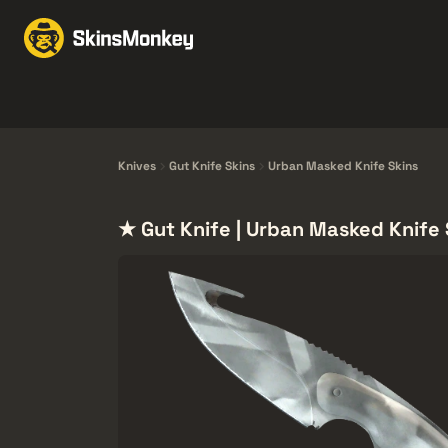
Schimbă Skin-uri
Mar
Knives
Gloves
Pistols
Rifles
Knives
Gut Knife Skins
Urban Masked Knife Skins
★ Gut Knife | Urban Masked Knife 