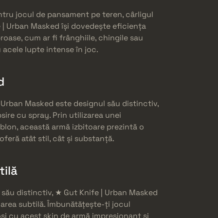
ntru jocul de pansament pe teren, cârligul
e | Urban Masked își dovedește eficiența
broase, cum ar fi frânghiile, chingile sau
 acele lupte intense în joc.
d
 Urban Masked este designul său distinctiv,
sire cu spray. Prin utilizarea unei
lon, această armă izbitoare prezintă o
eră atât stil, cât și substanță.
tilă
 său distinctiv, ★ Gut Knife | Urban Masked
area subtilă. Îmbunătățește-ți jocul
ioși cu acest skin de armă impresionant și