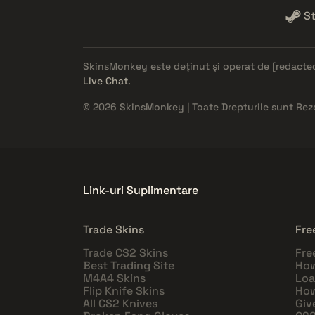
S
SkinsMonkey este deținut și operat de
[redacte
Live Chat
.
© 2026 SkinsMonkey | Toate Drepturile sunt Rez
Link-uri Suplimentare
Trade Skins
Fre
Trade CS2 Skins
Fre
Best Trading Site
How
M4A4 Skins
Loa
Flip Knife Skins
How
All CS2 Knives
Giv