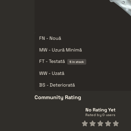
FN - Nouă
MW - Uzură Minimă
FT - Testată
5 in stock
WW - Uzată
BS - Deteriorată
Community Rating
No Rating Yet
Rated by 0 users