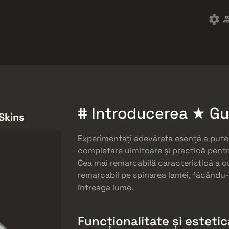
ket
Gratuități
Centrul de Ajutor
Mai mult
SMGs
Heavy
Charms
Agents
# Introducerea ★ Gu
Skins
Experimentați adevărata esență a puter
completare uimitoare și practică pentru
Cea mai remarcabilă caracteristică a cu
remarcabil pe spinarea lamei, făcându-l
întreaga lume.
Funcționalitate și esteti