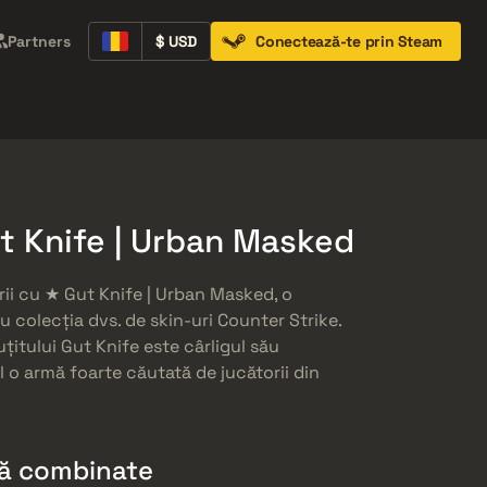
Partners
$ USD
Conectează-te prin Steam
Containers
Music Kits
Pins
Patches
t Knife | Urban Masked
ii cu ★ Gut Knife | Urban Masked, o
 colecția dvs. de skin-uri Counter Strike.
țitului Gut Knife este cârligul său
 o armă foarte căutată de jucătorii din
că combinate