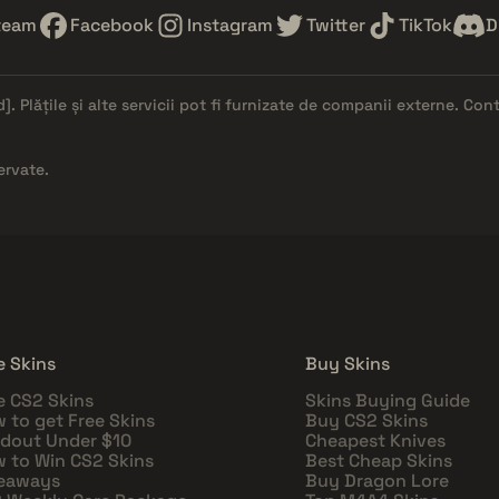
team
Facebook
Instagram
Twitter
TikTok
D
d]
. Plățile și alte servicii pot fi furnizate de companii externe. Co
ervate.
e Skins
Buy Skins
e CS2 Skins
Skins Buying Guide
 to get Free Skins
Buy CS2 Skins
dout Under $10
Cheapest Knives
 to Win CS2 Skins
Best Cheap Skins
eaways
Buy Dragon Lore