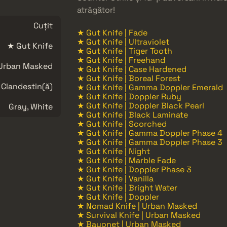
atrăgător!
Cuțit
★ Gut Knife | Fade
★ Gut Knife | Ultraviolet
★ Gut Knife
★ Gut Knife | Tiger Tooth
★ Gut Knife | Freehand
Urban Masked
★ Gut Knife | Case Hardened
★ Gut Knife | Boreal Forest
Clandestin(ă)
★ Gut Knife | Gamma Doppler Emerald
★ Gut Knife | Doppler Ruby
★ Gut Knife | Doppler Black Pearl
Gray, White
★ Gut Knife | Black Laminate
★ Gut Knife | Scorched
★ Gut Knife | Gamma Doppler Phase 4
★ Gut Knife | Gamma Doppler Phase 3
★ Gut Knife | Night
★ Gut Knife | Marble Fade
★ Gut Knife | Doppler Phase 3
★ Gut Knife | Vanilla
★ Gut Knife | Bright Water
★ Gut Knife | Doppler
★ Nomad Knife | Urban Masked
★ Survival Knife | Urban Masked
★ Bayonet | Urban Masked