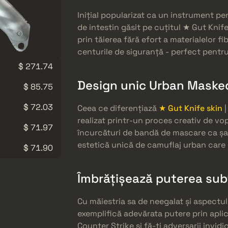
Inițial popularizat ca un instrument pe
de intestin găsit pe cuțitul ★ Gut Knif
prin tăierea fără efort a materialelor fi
centurile de siguranță - perfect pentru
$ 271.74
Design unic Urban Maske
$ 85.75
$ 72.03
Ceea ce diferențiază
★ Gut Knife skin
|
realizat printr-un proces creativ de vop
$ 71.97
încurcături de bandă de mascare ca șab
estetică unică de camuflaj urban care of
$ 71.90
Îmbrățișează puterea sub
Cu măiestria sa de neegalat și aspectul
exemplifică adevărata putere prin aplic
Counter Strike și fă-ți adversarii invid