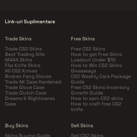
Link-uri Suplimentare
Trade Skins
Free Skins
Trade CS2 Skins
Free CS2 Skins
Best Trading Site
How to get Free Skins
M4A4 Skins
Loadout Under $10
Flip Knife Skins
How to Win CS2 Skins
All CS2 Knives
Giveaways
Broken Fang Gloves
CS2 Weekly Care Package
Trade AK Case Hardened
Guide
Trade Glove Case
Free CS2 Skins Inventory
Trade Clutch Case
Growth Guide
Dreams & Nightmares
How to earn CS2 skins
Case
How to craft free CS2
knife
Buy Skins
Sell Skins
Skins Buying Guide
Sell CS2 Skins