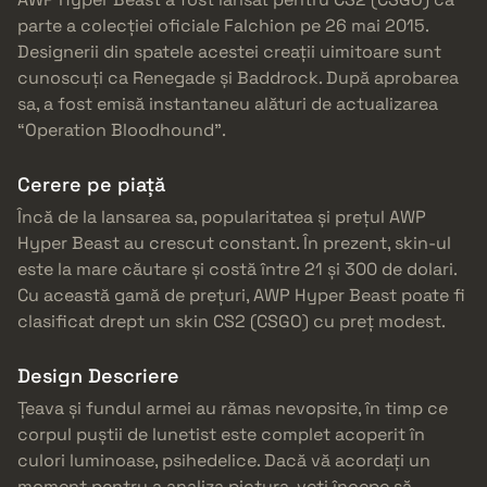
parte a colecției oficiale Falchion pe 26 mai 2015.
Designerii din spatele acestei creații uimitoare sunt
cunoscuți ca Renegade și Baddrock. După aprobarea
sa, a fost emisă instantaneu alături de actualizarea
“Operation Bloodhound”.
Cerere pe piață
Încă de la lansarea sa, popularitatea și prețul AWP
Hyper Beast au crescut constant. În prezent, skin-ul
este la mare căutare și costă între 21 și 300 de dolari.
Cu această gamă de prețuri, AWP Hyper Beast poate fi
clasificat drept un skin CS2 (CSGO) cu preț modest.
Design Descriere
Țeava și fundul armei au rămas nevopsite, în timp ce
corpul puștii de lunetist este complet acoperit în
culori luminoase, psihedelice. Dacă vă acordați un
moment pentru a analiza pictura, veți începe să