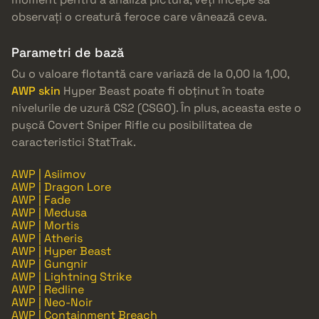
observați o creatură feroce care vânează ceva.
Parametri de bază
Cu o valoare flotantă care variază de la 0,00 la 1,00,
AWP skin
Hyper Beast poate fi obținut în toate
nivelurile de uzură CS2 (CSGO). În plus, aceasta este o
pușcă Covert Sniper Rifle cu posibilitatea de
caracteristici StatTrak.
AWP | Asiimov
AWP | Dragon Lore
AWP | Fade
AWP | Medusa
AWP | Mortis
AWP | Atheris
AWP | Hyper Beast
AWP | Gungnir
AWP | Lightning Strike
AWP | Redline
AWP | Neo-Noir
AWP | Containment Breach