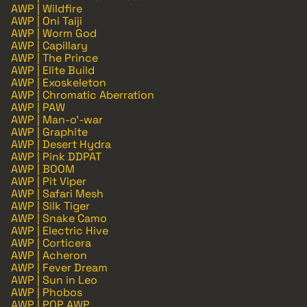
AWP | Wildfire
AWP | Oni Taiji
AWP | Worm God
AWP | Capillary
AWP | The Prince
AWP | Elite Build
AWP | Exoskeleton
AWP | Chromatic Aberration
AWP | PAW
AWP | Man-o'-war
AWP | Graphite
AWP | Desert Hydra
AWP | Pink DDPAT
AWP | BOOM
AWP | Pit Viper
AWP | Safari Mesh
AWP | Silk Tiger
AWP | Snake Camo
AWP | Electric Hive
AWP | Corticera
AWP | Acheron
AWP | Fever Dream
AWP | Sun in Leo
AWP | Phobos
AWP | POP AWP