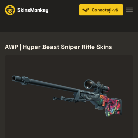
Conectați-vă
Knives
Gloves
Pistols
Rifles
SMGs
AWP | Hyper Beast Sniper Rifle Skins