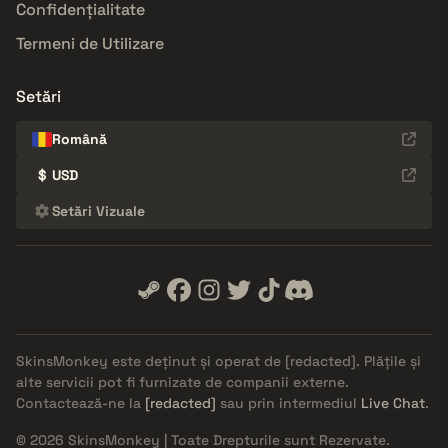
Confidențialitate
Termeni de Utilizare
Setări
Română
$
USD
Setări Vizuale
SkinsMonkey este deținut și operat de
[redacted]
. Plățile și
alte servicii pot fi furnizate de companii externe.
Contactează-ne la
[redacted]
sau prin intermediul
Live Chat
.
© 2026 SkinsMonkey | Toate Drepturile sunt Rezervate.