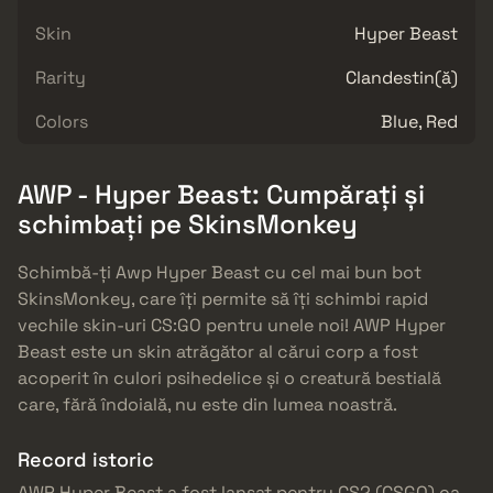
Skin
Hyper Beast
Rarity
Clandestin(ă)
Colors
Blue, Red
AWP - Hyper Beast: Cumpărați și
schimbați pe SkinsMonkey
Schimbă-ți Awp Hyper Beast cu cel mai bun bot
SkinsMonkey, care îți permite să îți schimbi rapid
vechile skin-uri CS:GO pentru unele noi! AWP Hyper
Beast este un skin atrăgător al cărui corp a fost
acoperit în culori psihedelice și o creatură bestială
care, fără îndoială, nu este din lumea noastră.
Record istoric
AWP Hyper Beast a fost lansat pentru CS2 (CSGO) ca