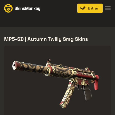
Entrar
Knives
Gloves
Pistols
Rifles
SMGs
MP5-SD | Autumn Twilly Smg Skins