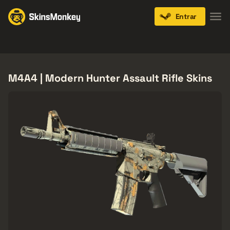
Entrar
Knives
Gloves
Pistols
Rifles
SMGs
M4A4 | Modern Hunter Assault Rifle Skins