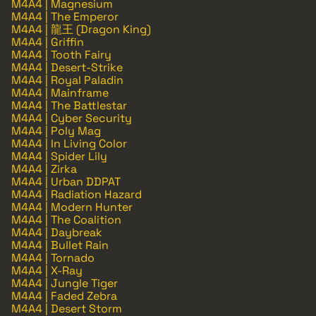
M4A4 | Magnesium
M4A4 | The Emperor
M4A4 | 龍王 (Dragon King)
M4A4 | Griffin
M4A4 | Tooth Fairy
M4A4 | Desert-Strike
M4A4 | Royal Paladin
M4A4 | Mainframe
M4A4 | The Battlestar
M4A4 | Cyber Security
M4A4 | Poly Mag
M4A4 | In Living Color
M4A4 | Spider Lily
M4A4 | Zirka
M4A4 | Urban DDPAT
M4A4 | Radiation Hazard
M4A4 | Modern Hunter
M4A4 | The Coalition
M4A4 | Daybreak
M4A4 | Bullet Rain
M4A4 | Tornado
M4A4 | X-Ray
M4A4 | Jungle Tiger
M4A4 | Faded Zebra
M4A4 | Desert Storm