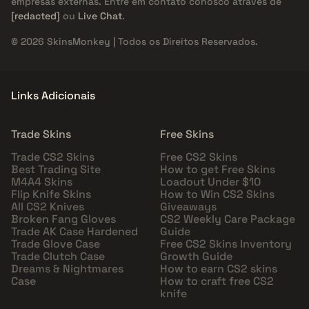
empresas externas. Entre em contato conosco através de
[redacted]
ou
Live Chat
.
© 2026 SkinsMonkey | Todos os Direitos Reservados.
Links Adicionais
Trade Skins
Free Skins
Trade CS2 Skins
Free CS2 Skins
Best Trading Site
How to get Free Skins
M4A4 Skins
Loadout Under $10
Flip Knife Skins
How to Win CS2 Skins
All CS2 Knives
Giveaways
Broken Fang Gloves
CS2 Weekly Care Package
Trade AK Case Hardened
Guide
Trade Glove Case
Free CS2 Skins Inventory
Trade Clutch Case
Growth Guide
Dreams & Nightmares
How to earn CS2 skins
Case
How to craft free CS2
knife