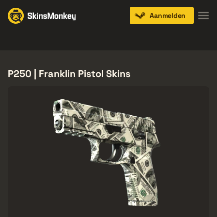
Aanmelden
Knives
Gloves
Pistols
Rifles
SMGs
P250 | Franklin Pistol Skins