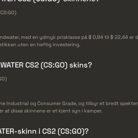
(CS:GO)
ndwater, med en ydmyk prisklasse på $ 0,94 til $ 22,44 er
tikken uten en heftig investering.
WATER CS2 (CS:GO) skins?
GO)
Industrial og Consumer Grade, og tilbyr et bredt spekter 
r at disse skinnene er et kjent syn i kamper.
ER-skinn i CS2 (CS:GO)?