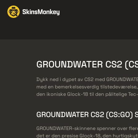
Bytt Skins
Market
Knives
Gloves
Pistols
Rifles
GROUNDWATER CS2 (CS
Dykk ned i dypet av CS2 med GROUNDWATER-s
med en bemerkelsesverdig tilstedeværelse, o
den ikoniske Glock-18 til den pålitelige Tec-
GROUNDWATER CS2 (CS:GO) S
GROUNDWATER-skinnene spenner over flere v
det er den presise Glock-18, den hurtigsky