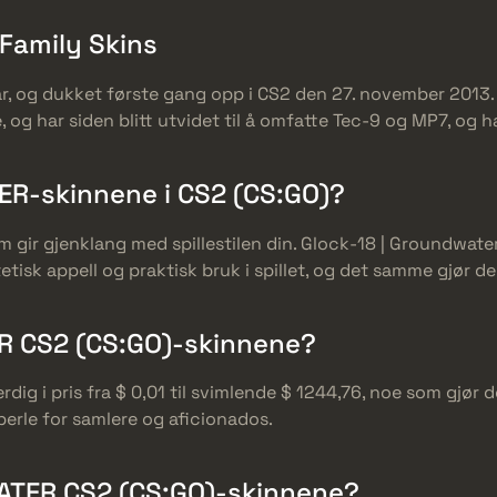
Family Skins
år, og dukket første gang opp i CS2 den 27. november 2013
og har siden blitt utvidet til å omfatte Tec-9 og MP7, og har
R-skinnene i CS2 (CS:GO)?
r gjenklang med spillestilen din. Glock-18 | Groundwater,
estetisk appell og praktisk bruk i spillet, og det samme gjør
R CS2 (CS:GO)-skinnene?
ig i pris fra $ 0,01 til svimlende $ 1244,76, noe som gjør de
perle for samlere og aficionados.
WATER CS2 (CS:GO)-skinnene?