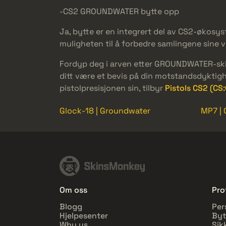
-CS2 GROUNDWATER bytte opp
Ja, bytte er en integrert del av CS2-øko
muligheten til å forbedre samlingene sine v
Fordyp deg i arven etter GROUNDWATER-skin
ditt være et bevis på din motstandsdyktighe
pistolpresisjonen sin, tilbyr
Pistols CS2 (CS
Glock-18 | Groundwater
MP7 |
Om oss
Prof
Blogg
Per
Hjelpesenter
Byt
Why us
Sik