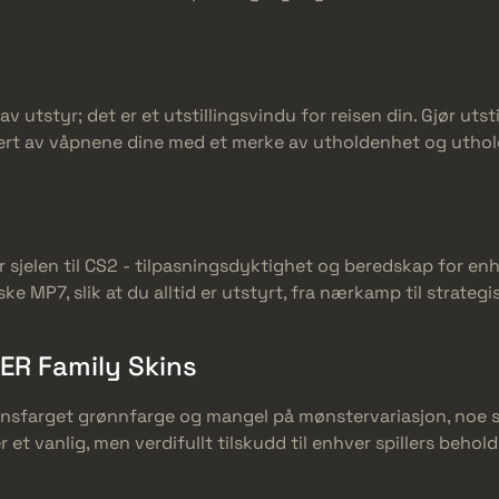
av utstyr; det er et utstillingsvindu for reisen din. Gjør ut
t av våpnene dine med et merke av utholdenhet og uthol
jelen til CS2 - tilpasningsdyktighet og beredskap for enh
e MP7, slik at du alltid er utstyrt, fra nærkamp til strateg
R Family Skins
farget grønnfarge og mangel på mønstervariasjon, noe so
 er et vanlig, men verdifullt tilskudd til enhver spillers beh