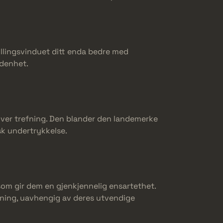
stillingsvinduet ditt enda bedre med
denhet.
ver trefning. Den blander den landemerke
isk undertrykkelse.
m gir dem en gjenkjennelig ensartethet.
oldning, uavhengig av deres utvendige