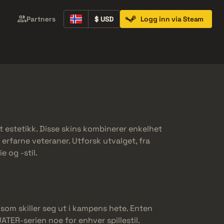
Partners
$ USD
Logg inn via Steam
Containers
Music Kits
Pins
Patches
estetikk. Disse skins kombinerer enkelhet
erfarne veteraner. Utforsk utvalget, fra
e og -stil.
om skiller seg ut i kampens hete. Enten
TER-serien noe for enhver spillestil.