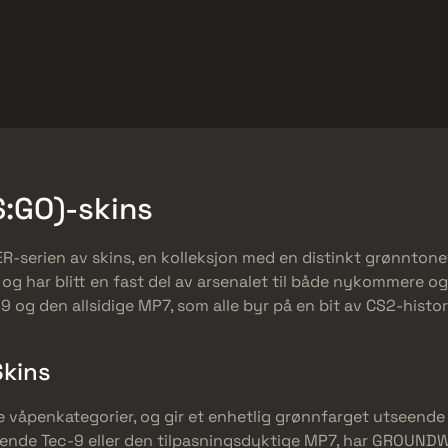
Gratis
Hjelpesenter
Mer
SMGs
Heavy
Charms
Agents
:GO)-skins
erien av skins, en kolleksjon med en distinkt grønntonet 
g har blitt en fast del av arsenalet til både nykommere og 
9 og den allsidige MP7, som alle byr på en bit av CS2-histori
kins
åpenkategorier, og gir et enhetlig grønnfarget utseende s
tende Tec-9 eller den tilpasningsdyktige MP7, har GROUNDWA