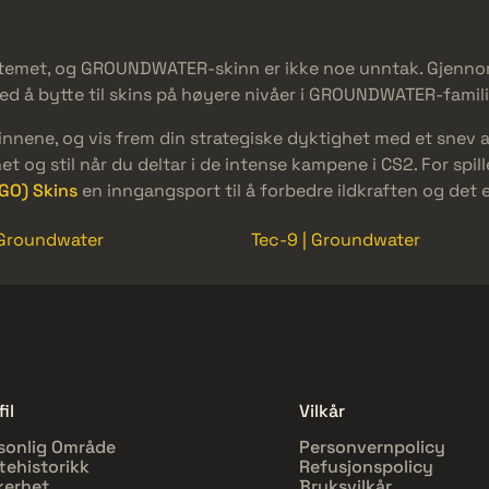
systemet, og GROUNDWATER-skinn er ikke noe unntak. Gjenn
ed å bytte til skins på høyere nivåer i GROUNDWATER-familie
nene, og vis frem din strategiske dyktighet med et snev 
t og stil når du deltar i de intense kampene i CS2. For spi
:GO) Skins
en inngangsport til å forbedre ildkraften og det es
 Groundwater
Tec-9 | Groundwater
il
Vilkår
sonlig Område
Personvernpolicy
tehistorikk
Refusjonspolicy
kerhet
Bruksvilkår