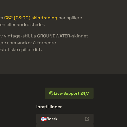
om
CS2 (CS:GO) skin trading
har spillere
n eller andre steder.
av vintage-stil. La GROUNDWATER-skinnet
llere som ønsker å forbedre
tetiske spillet ditt.
Live-Support 24/7
Innstillinger
Norsk