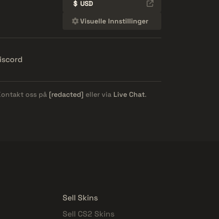
$
USD
Visuelle Innstillinger
iscord
 Kontakt oss på
[redacted]
eller via
Live Chat
.
Sell Skins
Sell CS2 Skins