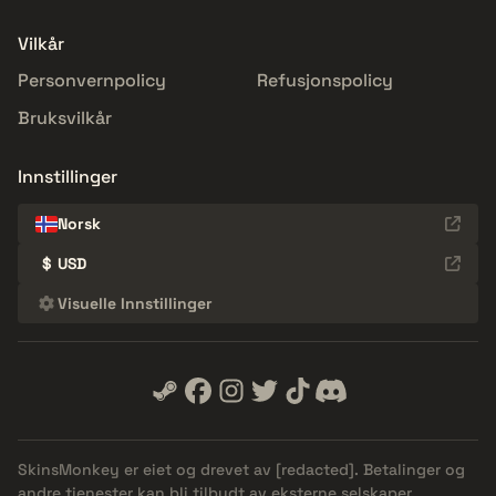
Vilkår
Personvernpolicy
Refusjonspolicy
Bruksvilkår
Innstillinger
Norsk
$
USD
Visuelle Innstillinger
SkinsMonkey er eiet og drevet av
[redacted]
. Betalinger og
andre tjenester kan bli tilbudt av eksterne selskaper.