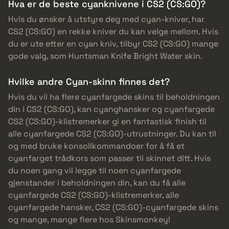
Hva er de beste cyanknivene i CS2 (CS:GO)?
Hvis du ønsker å utstyre deg med cyan-kniver, har
CS2 (CS:GO) en rekke kniver du kan velge mellom. Hvis
du er ute etter en cyan kniv, tilbyr CS2 (CS:GO) mange
gode valg, som Huntsman Knife Bright Water skin.
Hvilke andre Cyan-skinn finnes det?
Hvis du vil ha flere cyanfargede skins til beholdningen
din i CS2 (CS:GO), kan cyanghansker og cyanfargede
CS2 (CS:GO)-klistremerker gi en fantastisk finish til
alle cyanfargede CS2 (CS:GO)-utrustninger. Du kan til
og med bruke konsollkommandoer for å få et
cyanfarget trådkors som passer til skinnet ditt. Hvis
du noen gang vil legge til noen cyanfargede
gjenstander i beholdningen din, kan du få alle
cyanfargede CS2 (CS:GO)-klistremerker, alle
cyanfargede hansker, CS2 (CS:GO)-cyanfargede skins
og mange, mange flere hos Skinsmonkey!