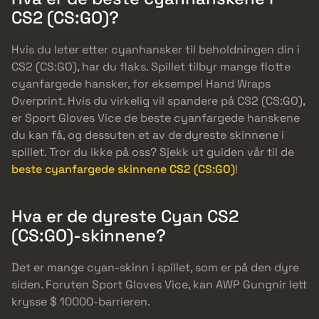
CS2 (CS:GO)?
Hvis du leter etter cyanhansker til beholdningen din i
CS2 (CS:GO), har du flaks. Spillet tilbyr mange flotte
cyanfargede hansker, for eksempel Hand Wraps
Overprint. Hvis du virkelig vil spandere på CS2 (CS:GO),
er Sport Gloves Vice de beste cyanfargede hanskene
du kan få, og dessuten et av de dyreste skinnene i
spillet. Tror du ikke på oss? Sjekk ut guiden vår til de
beste cyanfargede skinnene CS2 (CS:GO)
!
Hva er de dyreste Cyan CS2
(CS:GO)-skinnene?
Det er mange cyan-skinn i spillet, som er på den dyre
siden. Foruten Sport Gloves Vice, kan AWP Gungnir lett
krysse $ 10000-barrieren.