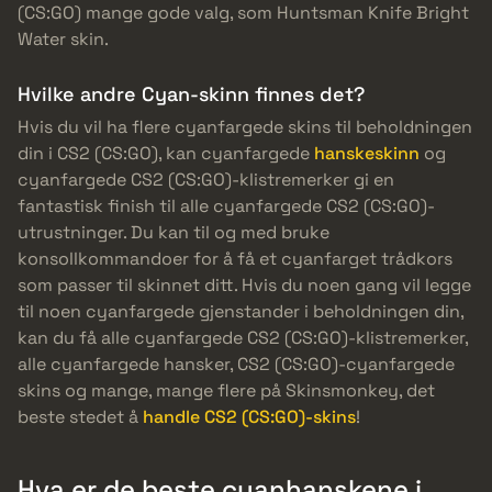
(CS:GO) mange gode valg, som Huntsman Knife Bright
Water skin.
Hvilke andre Cyan-skinn finnes det?
Hvis du vil ha flere cyanfargede skins til beholdningen
din i CS2 (CS:GO), kan cyanfargede
hanskeskinn
og
cyanfargede CS2 (CS:GO)-klistremerker gi en
fantastisk finish til alle cyanfargede CS2 (CS:GO)-
utrustninger. Du kan til og med bruke
konsollkommandoer for å få et cyanfarget trådkors
som passer til skinnet ditt. Hvis du noen gang vil legge
til noen cyanfargede gjenstander i beholdningen din,
kan du få alle cyanfargede CS2 (CS:GO)-klistremerker,
alle cyanfargede hansker, CS2 (CS:GO)-cyanfargede
skins og mange, mange flere på Skinsmonkey, det
beste stedet å
handle CS2 (CS:GO)-skins
!
Hva er de beste cyanhanskene i