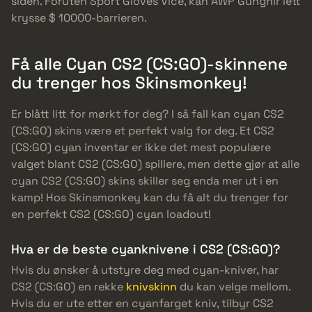
siden. Foruten Sport Gloves Vice, kan AWP Gungnir lett
krysse $ 10000-barrieren.
Få alle Cyan CS2 (CS:GO)-skinnene
du trenger hos Skinsmonkey!
Er blått litt for mørkt for deg? I så fall kan cyan CS2
(CS:GO) skins være et perfekt valg for deg. Et CS2
(CS:GO) cyan inventar er ikke det mest populære
valget blant CS2 (CS:GO) spillere, men dette gjør at alle
cyan CS2 (CS:GO) skins skiller seg enda mer ut i en
kamp! Hos Skinsmonkey kan du få alt du trenger for
en perfekt CS2 (CS:GO) cyan loadout!
Hva er de beste cyanknivene i CS2 (CS:GO)?
Hvis du ønsker å utstyre deg med cyan-kniver, har
CS2 (CS:GO) en rekke
knivskinn
du kan velge mellom.
Hvis du er ute etter en cyanfarget kniv, tilbyr CS2