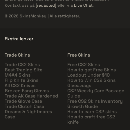
Kontakt oss på
[redacted]
eller via
Live Chat
.
© 2026 SkinsMonkey | Alle rettigheter.
Ekstra lenker
Trade Skins
Free Skins
Trade CS2 Skins
Free CS2 Skins
Best Trading Site
How to get Free Skins
M4A4 Skins
Loadout Under $10
Flip Knife Skins
How to Win CS2 Skins
All CS2 Knives
Giveaways
Broken Fang Gloves
CS2 Weekly Care Package
Trade AK Case Hardened
Guide
Trade Glove Case
Free CS2 Skins Inventory
Trade Clutch Case
Growth Guide
Dreams & Nightmares
How to earn CS2 skins
Case
How to craft free CS2
knife