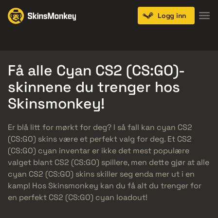
Logg inn
Knives
Gloves
Pistols
Rifles
SMGs
Få alle Cyan CS2 (CS:GO)-
skinnene du trenger hos
Skinsmonkey!
Er blå litt for mørkt for deg? I så fall kan cyan CS2
(CS:GO) skins være et perfekt valg for deg. Et CS2
(CS:GO) cyan inventar er ikke det mest populære
valget blant CS2 (CS:GO) spillere, men dette gjør at alle
cyan CS2 (CS:GO) skins skiller seg enda mer ut i en
kamp! Hos Skinsmonkey kan du få alt du trenger for
en perfekt CS2 (CS:GO) cyan loadout!