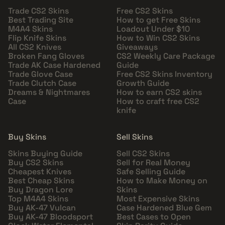
Trade CS2 Skins
Free CS2 Skins
Best Trading Site
How to get Free Skins
M4A4 Skins
Loadout Under $10
Flip Knife Skins
How to Win CS2 Skins
All CS2 Knives
Giveaways
Broken Fang Gloves
CS2 Weekly Care Package
Trade AK Case Hardened
Guide
Trade Glove Case
Free CS2 Skins Inventory
Trade Clutch Case
Growth Guide
Dreams & Nightmares
How to earn CS2 skins
Case
How to craft free CS2
knife
Buy Skins
Sell Skins
Skins Buying Guide
Sell CS2 Skins
Buy CS2 Skins
Sell for Real Money
Cheapest Knives
Safe Selling Guide
Best Cheap Skins
How to Make Money on
Buy Dragon Lore
Skins
Top M4A4 Skins
Most Expensive Skins
Buy AK-47 Vulcan
Case Hardened Blue Gem
Buy AK-47 Bloodsport
Best Cases to Open