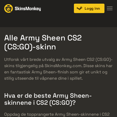
Logg inn
Knives
Gloves
Pistols
Rifles
SMGs
Alle Army Sheen CS2
(CS:GO)-skinn
Utforsk vårt brede utvalg av Army Sheen CS2 (CS:GO)-
skins tilgjengelig på SkinsMonkey.com. Disse skins har
en fantastisk Army Sheen-finish som gir et unikt og
stilig utseende til våpnene dine i spillet.
Hva er de beste Army Sheen-
skinnene i CS2 (CS:GO)?
Oppdag de topprangerte Army Sheen-skinnene i CS2