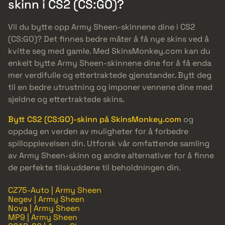
skinn i CS2 (CS:GO)?
Vil du bytte opp Army Sheen-skinnene dine i CS2
(CS:GO)? Det finnes bedre måter å få nye skins ved å
kvitte seg med gamle. Med SkinsMonkey.com kan du
enkelt bytte Army Sheen-skinnene dine for å få enda
mer verdifulle og ettertraktede gjenstander. Bytt deg
til en bedre utrustning og imponer vennene dine med
sjeldne og ettertraktede skins.
Bytt CS2 (CS:GO)-skinn på SkinsMonkey.com
og
oppdag en verden av muligheter for å forbedre
spillopplevelsen din. Utforsk vår omfattende samling
av Army Sheen-skinn og andre alternativer for å finne
de perfekte tilskuddene til beholdningen din.
CZ75-Auto | Army Sheen
Negev | Army Sheen
Nova | Army Sheen
MP9 | Army Sheen