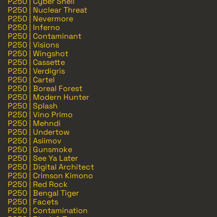
P250 | Cyber Shell
P250 | Nuclear Threat
P250 | Nevermore
P250 | Inferno
P250 | Contaminant
P250 | Visions
P250 | Wingshot
P250 | Cassette
P250 | Verdigris
P250 | Cartel
P250 | Boreal Forest
P250 | Modern Hunter
P250 | Splash
P250 | Vino Primo
P250 | Mehndi
P250 | Undertow
P250 | Asiimov
P250 | Gunsmoke
P250 | See Ya Later
P250 | Digital Architect
P250 | Crimson Kimono
P250 | Red Rock
P250 | Bengal Tiger
P250 | Facets
P250 | Contamination