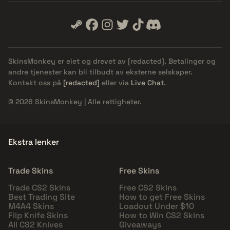
SkinsMonkey er eiet og drevet av
[redacted]
. Betalinger og
andre tjenester kan bli tilbudt av eksterne selskaper.
Kontakt oss på
[redacted]
eller via
Live Chat
.
© 2026 SkinsMonkey | Alle rettigheter.
Ekstra lenker
Trade Skins
Free Skins
Trade CS2 Skins
Free CS2 Skins
Best Trading Site
How to get Free Skins
M4A4 Skins
Loadout Under $10
Flip Knife Skins
How to Win CS2 Skins
All CS2 Knives
Giveaways