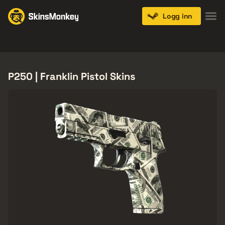
Logg inn
Knives
Gloves
Pistols
Rifles
SMGs
P250 | Franklin Pistol Skins