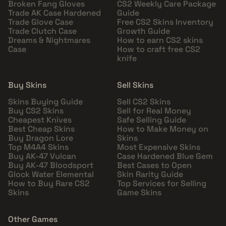
Broken Fang Gloves
CS2 Weekly Care Package
Trade AK Case Hardened
Guide
Trade Glove Case
Free CS2 Skins Inventory
Trade Clutch Case
Growth Guide
Dreams & Nightmares
How to earn CS2 skins
Case
How to craft free CS2
knife
Buy Skins
Sell Skins
Skins Buying Guide
Sell CS2 Skins
Buy CS2 Skins
Sell for Real Money
Cheapest Knives
Safe Selling Guide
Best Cheap Skins
How to Make Money on
Buy Dragon Lore
Skins
Top M4A4 Skins
Most Expensive Skins
Buy AK-47 Vulcan
Case Hardened Blue Gem
Buy AK-47 Bloodsport
Best Cases to Open
Glock Water Elemental
Skin Rarity Guide
How to Buy Rare CS2
Top Services for Selling
Skins
Game Skins
Other Games