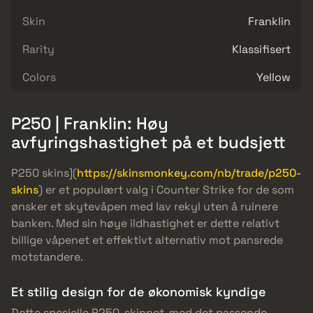
Skin
Franklin
Rarity
Klassifisert
Colors
Yellow
P250 | Franklin: Høy
avfyringshastighet på et budsjett
P250 skins](
https://skinsmonkey.com/nb/trade/p250-
skins
) er et populært valg i Counter Strike for de som
ønsker et skytevåpen med lav rekyl uten å ruinere
banken. Med sin høye ildhastighet er dette relativt
billige våpenet et effektivt alternativ mot pansrede
motstandere.
Et stilig design for de økonomisk kyndige
Dette spesielle P250-skinnet, med det passende